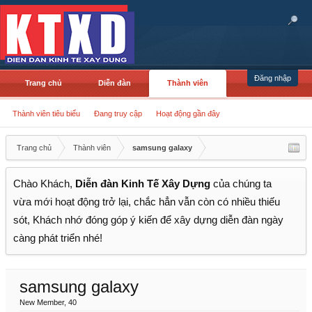
Đăng nhập
Trang chủ
Diễn đàn
Thành viên
Thành viên tiêu biểu
Đang truy cập
Hoạt động gần đây
Trang chủ
Thành viên
samsung galaxy
Chào Khách,
Diễn đàn Kinh Tế Xây Dựng
của chúng ta
vừa mới hoạt động trở lại, chắc hẳn vẫn còn có nhiều thiếu
sót, Khách nhớ đóng góp ý kiến để xây dựng diễn đàn ngày
càng phát triển nhé!
samsung galaxy
New Member
, 40