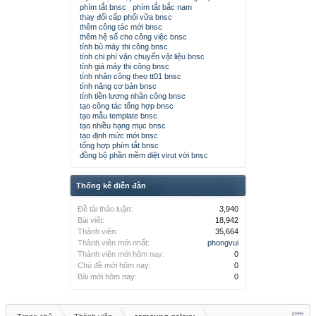
phím tắt bnsc
phím tắt bắc nam
thay đổi cấp phối vữa bnsc
thêm công tác mới bnsc
thêm hệ số cho công việc bnsc
tính bù máy thi công bnsc
tính chi phí vận chuyển vật liệu bnsc
tính giá máy thi công bnsc
tính nhân công theo tt01 bnsc
tính năng cơ bản bnsc
tính tiền lương nhân công bnsc
tạo công tác tổng hợp bnsc
tạo mẫu template bnsc
tạo nhiều hạng mục bnsc
tạo định mức mới bnsc
tổng hợp phím tắt bnsc
đồng bộ phần mềm diệt virut với bnsc
Thống kê diễn đàn
Đề tài thảo luận:
3,940
Bài viết:
18,942
Thành viên:
35,664
Thành viên mới nhất:
phongvui
Thành viên mới hôm nay:
0
Chủ đề mới hôm nay:
0
Bài mới hôm nay:
0