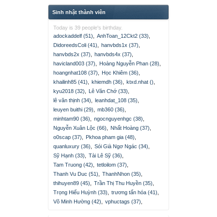
Sinh nhật thành viên
Today is 39 people's birthday.
adockaddelf (51)
,
AnhToan_12Ckt2 (33)
,
DidoreedsColi (41)
,
hanvbds1x (37)
,
hanvbds2x (37)
,
hanvbds4x (37)
,
havicland003 (37)
,
Hoàng Nguyễn Phan (28)
,
hoangnhat108 (37)
,
Học Khiêm (36)
,
khailinh85 (41)
,
khiemdh (36)
,
ktxd.nhat ()
,
kyu2018 (32)
,
Lê Văn Chớ (33)
,
lê văn thịnh (34)
,
leanhdat_108 (35)
,
leuyen buithi (29)
,
mb360 (36)
,
minhtam90 (36)
,
ngocnguyenhgc (38)
,
Nguyễn Xuân Lộc (66)
,
Nhất Hoàng (37)
,
o0scap (37)
,
Pkhoa pham gia (48)
,
quanluxury (36)
,
Sói Già Ngơ Ngác (34)
,
Sỹ Hạnh (33)
,
Tài Lê Sỹ (36)
,
Tam Truong (42)
,
tetloilom (37)
,
Thanh Vu Duc (51)
,
ThanhNhon (35)
,
thihuyen89 (45)
,
Trần Thị Thu Huyền (35)
,
Trọng Hiếu Huỳnh (33)
,
trương tấn hóa (41)
,
Võ Minh Hường (42)
,
vphuctags (37)
,