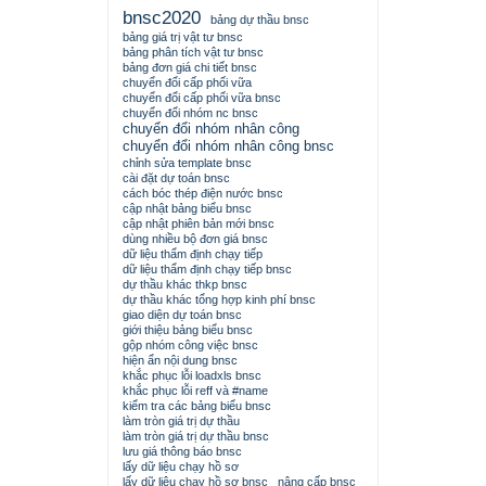
bnsc2020
bảng dự thầu bnsc
bảng giá trị vật tư bnsc
bảng phân tích vật tư bnsc
bảng đơn giá chi tiết bnsc
chuyển đổi cấp phối vữa
chuyển đổi cấp phối vữa bnsc
chuyển đổi nhóm nc bnsc
chuyển đổi nhóm nhân công
chuyển đổi nhóm nhân công bnsc
chỉnh sửa template bnsc
cài đặt dự toán bnsc
cách bóc thép điện nước bnsc
cập nhật bảng biểu bnsc
cập nhật phiên bản mới bnsc
dùng nhiều bộ đơn giá bnsc
dữ liệu thẩm định chạy tiếp
dữ liệu thẩm định chạy tiếp bnsc
dự thầu khác thkp bnsc
dự thầu khác tổng hợp kinh phí bnsc
giao diện dự toán bnsc
giới thiệu bảng biểu bnsc
gộp nhóm công việc bnsc
hiện ẩn nội dung bnsc
khắc phục lỗi loadxls bnsc
khắc phục lỗi reff và #name
kiểm tra các bảng biểu bnsc
làm tròn giá trị dự thầu
làm tròn giá trị dự thầu bnsc
lưu giá thông báo bnsc
lấy dữ liệu chạy hồ sơ
lấy dữ liệu chạy hồ sơ bnsc
nâng cấp bnsc