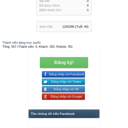
Bài viết:
0
Đã được thích:
0
Điểm thành tích:
0
Sinh nhật:
12/02/86
(Tuổi: 40)
Thành viên đang trực tuyến
Tổng: 357 (Thành viên: 0, Khách: 302, Robots: 55)
Đăng ký!
Đăng nhập với Facebook
Đăng nhập với Twitter
Đăng nhập với VK
Đăng nhập với Google
Tìm chúng tôi trên Facebook