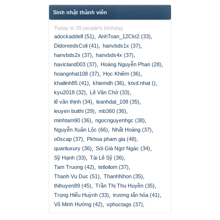
Sinh nhật thành viên
Today is 39 people's birthday.
adockaddelf (51)
,
AnhToan_12Ckt2 (33)
,
DidoreedsColi (41)
,
hanvbds1x (37)
,
hanvbds2x (37)
,
hanvbds4x (37)
,
havicland003 (37)
,
Hoàng Nguyễn Phan (28)
,
hoangnhat108 (37)
,
Học Khiêm (36)
,
khailinh85 (41)
,
khiemdh (36)
,
ktxd.nhat ()
,
kyu2018 (32)
,
Lê Văn Chớ (33)
,
lê văn thịnh (34)
,
leanhdat_108 (35)
,
leuyen buithi (29)
,
mb360 (36)
,
minhtam90 (36)
,
ngocnguyenhgc (38)
,
Nguyễn Xuân Lộc (66)
,
Nhất Hoàng (37)
,
o0scap (37)
,
Pkhoa pham gia (48)
,
quanluxury (36)
,
Sói Già Ngơ Ngác (34)
,
Sỹ Hạnh (33)
,
Tài Lê Sỹ (36)
,
Tam Truong (42)
,
tetloilom (37)
,
Thanh Vu Duc (51)
,
ThanhNhon (35)
,
thihuyen89 (45)
,
Trần Thị Thu Huyền (35)
,
Trọng Hiếu Huỳnh (33)
,
trương tấn hóa (41)
,
Võ Minh Hường (42)
,
vphuctags (37)
,