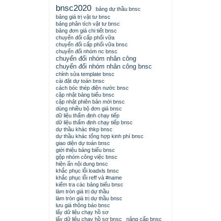
bnsc2020
bảng dự thầu bnsc
bảng giá trị vật tư bnsc
bảng phân tích vật tư bnsc
bảng đơn giá chi tiết bnsc
chuyển đổi cấp phối vữa
chuyển đổi cấp phối vữa bnsc
chuyển đổi nhóm nc bnsc
chuyển đổi nhóm nhân công
chuyển đổi nhóm nhân công bnsc
chỉnh sửa template bnsc
cài đặt dự toán bnsc
cách bóc thép điện nước bnsc
cập nhật bảng biểu bnsc
cập nhật phiên bản mới bnsc
dùng nhiều bộ đơn giá bnsc
dữ liệu thẩm định chạy tiếp
dữ liệu thẩm định chạy tiếp bnsc
dự thầu khác thkp bnsc
dự thầu khác tổng hợp kinh phí bnsc
giao diện dự toán bnsc
giới thiệu bảng biểu bnsc
gộp nhóm công việc bnsc
hiện ẩn nội dung bnsc
khắc phục lỗi loadxls bnsc
khắc phục lỗi reff và #name
kiểm tra các bảng biểu bnsc
làm tròn giá trị dự thầu
làm tròn giá trị dự thầu bnsc
lưu giá thông báo bnsc
lấy dữ liệu chạy hồ sơ
lấy dữ liệu chạy hồ sơ bnsc
nâng cấp bnsc