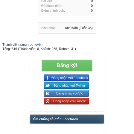
Bài viết:
0
Đã được thích:
0
Điểm thành tích:
0
Sinh nhật:
08/07/88
(Tuổi: 38)
Thành viên đang trực tuyến
Tổng: 316 (Thành viên: 0, Khách: 285, Robots: 31)
Đăng ký!
Đăng nhập với Facebook
Đăng nhập với Twitter
Đăng nhập với VK
Đăng nhập với Google
Tìm chúng tôi trên Facebook