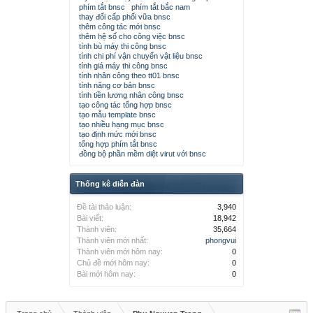
phím tắt bnsc
phím tắt bắc nam
thay đổi cấp phối vữa bnsc
thêm công tác mới bnsc
thêm hệ số cho công việc bnsc
tính bù máy thi công bnsc
tính chi phí vận chuyển vật liệu bnsc
tính giá máy thi công bnsc
tính nhân công theo tt01 bnsc
tính năng cơ bản bnsc
tính tiền lương nhân công bnsc
tạo công tác tổng hợp bnsc
tạo mẫu template bnsc
tạo nhiều hạng mục bnsc
tạo định mức mới bnsc
tổng hợp phím tắt bnsc
đồng bộ phần mềm diệt virut với bnsc
Thống kê diễn đàn
Đề tài thảo luận:
3,940
Bài viết:
18,942
Thành viên:
35,664
Thành viên mới nhất:
phongvui
Thành viên mới hôm nay:
0
Chủ đề mới hôm nay:
0
Bài mới hôm nay:
0