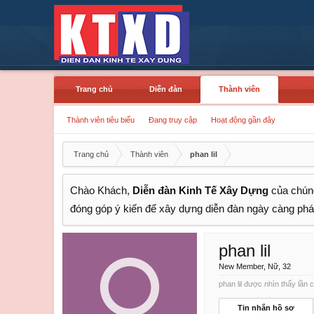
Trang chủ
Diễn đàn
Thành viên
Thành viên tiêu biểu
Đang truy cập
Hoạt động gần đây
Trang chủ
Thành viên
phan lil
Chào Khách,
Diễn đàn Kinh Tế Xây Dựng
của chúng
đóng góp ý kiến để xây dựng diễn đàn ngày càng phát
phan lil
New Member
, Nữ, 32
phan lil được nhìn thấy lần c
Tin nhắn hồ sơ