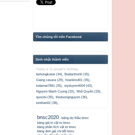
Tìm chúng tôi trên Facebook
Sinh nhật thành viên
Today is 11 people's birthday.
behongkutoe (34)
,
Buidanhsinh (35)
,
Giang casara (29)
,
hoanktxd01 (35)
,
kelamat7891 (35)
,
myduyen4004 (43)
,
Nguyen Manh Cuong (32)
,
Nhã Quyên (29)
,
quocloi (35)
,
theduongnguyen (36)
,
tonthan02 (38)
,
bnsc2020
bảng dự thầu bnsc
bảng giá trị vật tư bnsc
bảng phân tích vật tư bnsc
bảng đơn giá chi tiết bnsc