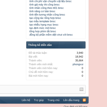
tính chi phí vận chuyển vật liệu bnsc
tính giá máy thi công bnsc
tính nhân công theo tt01 bnsc
tính năng cơ bản bnsc
tính tiền lương nhân công bnsc
tạo công tác tổng hợp bnsc
tạo mẫu template bnsc
tạo nhiều hạng mục bnsc
tạo định mức mới bnsc
tổng hợp phím tắt bnsc
đồng bộ phần mềm diệt virut với bnsc
Thống kê diễn đàn
Đề tài thảo luận:
3,940
Bài viết:
18,942
Thành viên:
35,664
Thành viên mới nhất:
phongvui
Thành viên mới hôm nay:
0
Chủ đề mới hôm nay:
0
Bài mới hôm nay:
0
Liên hệ
Trợ giúp
Trang chủ
Lên đầu trang
Quy định và Nội quy