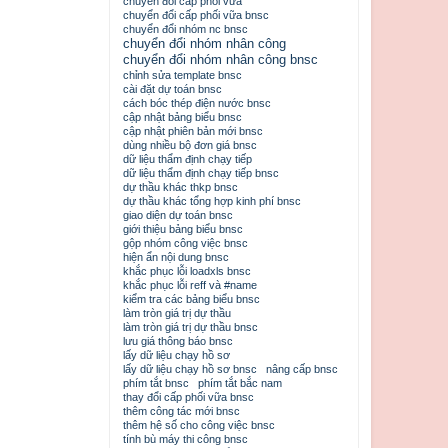
chuyển đổi cấp phối vữa
chuyển đổi cấp phối vữa bnsc
chuyển đổi nhóm nc bnsc
chuyển đổi nhóm nhân công
chuyển đổi nhóm nhân công bnsc
chỉnh sửa template bnsc
cài đặt dự toán bnsc
cách bóc thép điện nước bnsc
cập nhật bảng biểu bnsc
cập nhật phiên bản mới bnsc
dùng nhiều bộ đơn giá bnsc
dữ liệu thẩm định chạy tiếp
dữ liệu thẩm định chạy tiếp bnsc
dự thầu khác thkp bnsc
dự thầu khác tổng hợp kinh phí bnsc
giao diện dự toán bnsc
giới thiệu bảng biểu bnsc
gộp nhóm công việc bnsc
hiện ẩn nội dung bnsc
khắc phục lỗi loadxls bnsc
khắc phục lỗi reff và #name
kiểm tra các bảng biểu bnsc
làm tròn giá trị dự thầu
làm tròn giá trị dự thầu bnsc
lưu giá thông báo bnsc
lấy dữ liệu chạy hồ sơ
lấy dữ liệu chạy hồ sơ bnsc
nâng cấp bnsc
phím tắt bnsc
phím tắt bắc nam
thay đổi cấp phối vữa bnsc
thêm công tác mới bnsc
thêm hệ số cho công việc bnsc
tính bù máy thi công bnsc