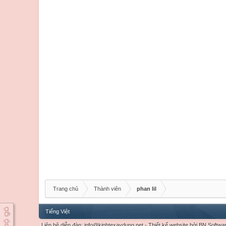
Trang chủ
Thành viên
phan lil
Tiếng Việt
Liên hệ diễn đàn:
info@kinhtexaydung.net
-
Thiết kế website
bởi
BN Softwa