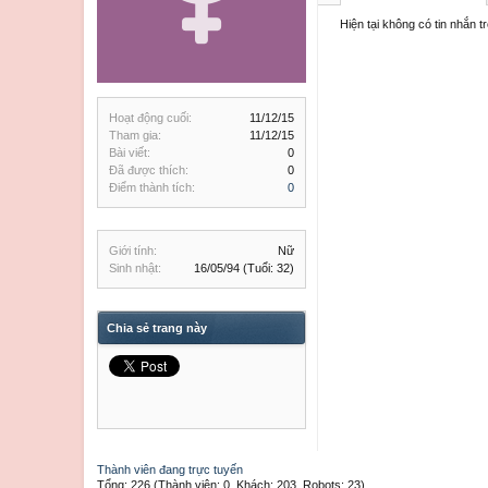
Hiện tại không có tin nhắn t
Hoạt động cuối:
11/12/15
Tham gia:
11/12/15
Bài viết:
0
Đã được thích:
0
Điểm thành tích:
0
Giới tính:
Nữ
Sinh nhật:
16/05/94
(Tuổi: 32)
Chia sẻ trang này
Thành viên đang trực tuyến
Tổng: 226 (Thành viên: 0, Khách: 203, Robots: 23)