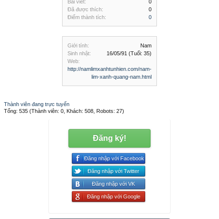
Bài viết:
0
Đã được thích:
0
Điểm thành tích:
0
Giới tính:
Nam
Sinh nhật:
16/05/91
(Tuổi: 35)
Web:
http://namlimxanhtunhien.com/nam-
lim-xanh-quang-nam.html
Thành viên đang trực tuyến
Tổng: 535 (Thành viên: 0, Khách: 508, Robots: 27)
Đăng ký!
Đăng nhập với Facebook
Đăng nhập với Twitter
Đăng nhập với VK
Đăng nhập với Google