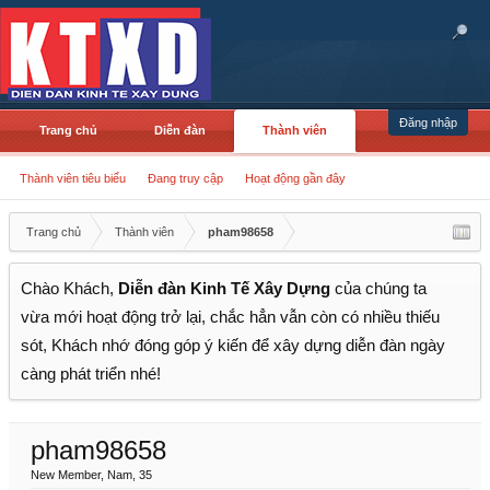
Đăng nhập
Trang chủ
Diễn đàn
Thành viên
Thành viên tiêu biểu
Đang truy cập
Hoạt động gần đây
Trang chủ
Thành viên
pham98658
Chào Khách,
Diễn đàn Kinh Tế Xây Dựng
của chúng ta
vừa mới hoạt động trở lại, chắc hẳn vẫn còn có nhiều thiếu
sót, Khách nhớ đóng góp ý kiến để xây dựng diễn đàn ngày
càng phát triển nhé!
pham98658
New Member
, Nam, 35