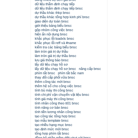
dữ liệu thẩm định chạy tiếp
dữ liệu thẩm định chạy tiếp bnsc
dự thầu khác thkp bnsc
dự thầu khác tổng hợp kinh phí bnsc
giao diện dự toán bnsc
giới thiệu bảng biểu bnsc
gộp nhóm công việc bnsc
hiện ẩn nội dung bnsc
khắc phục lỗi loadxls bnsc
khắc phục lỗi reff và #name
kiểm tra các bảng biểu bnsc
làm tròn giá trị dự thầu
làm tròn giá trị dự thầu bnsc
lưu giá thông báo bnsc
lấy dữ liệu chạy hồ sơ
lấy dữ liệu chạy hồ sơ bnsc
nâng cấp bnsc
phím tắt bnsc
phím tắt bắc nam
thay đổi cấp phối vữa bnsc
thêm công tác mới bnsc
thêm hệ số cho công việc bnsc
tính bù máy thi công bnsc
tính chi phí vận chuyển vật liệu bnsc
tính giá máy thi công bnsc
tính nhân công theo tt01 bnsc
tính năng cơ bản bnsc
tính tiền lương nhân công bnsc
tạo công tác tổng hợp bnsc
tạo mẫu template bnsc
tạo nhiều hạng mục bnsc
tạo định mức mới bnsc
tổng hợp phím tắt bnsc
đồng bộ phần mềm diệt virut với bnsc