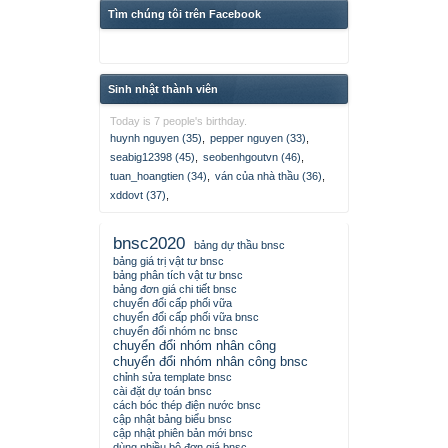
Tìm chúng tôi trên Facebook
Sinh nhật thành viên
Today is 7 people's birthday.
huynh nguyen (35)
,
pepper nguyen (33)
,
seabig12398 (45)
,
seobenhgoutvn (46)
,
tuan_hoangtien (34)
,
ván của nhà thầu (36)
,
xddovt (37)
,
bnsc2020
bảng dự thầu bnsc
bảng giá trị vật tư bnsc
bảng phân tích vật tư bnsc
bảng đơn giá chi tiết bnsc
chuyển đổi cấp phối vữa
chuyển đổi cấp phối vữa bnsc
chuyển đổi nhóm nc bnsc
chuyển đổi nhóm nhân công
chuyển đổi nhóm nhân công bnsc
chỉnh sửa template bnsc
cài đặt dự toán bnsc
cách bóc thép điện nước bnsc
cập nhật bảng biểu bnsc
cập nhật phiên bản mới bnsc
dùng nhiều bộ đơn giá bnsc