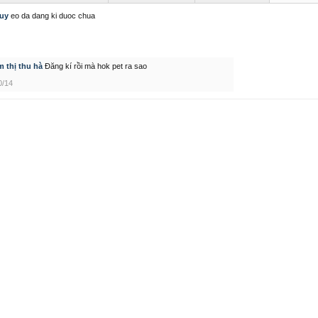
uy
eo da dang ki duoc chua
 thị thu hà
Đăng kí rồi mà hok pet ra sao
0/14