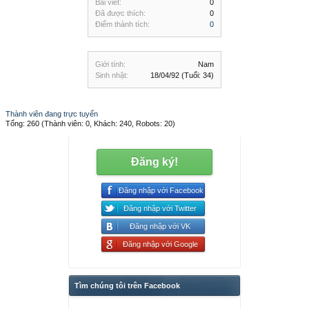
Bài viết:
0
Đã được thích:
0
Điểm thành tích:
0
Giới tính:
Nam
Sinh nhật:
18/04/92
(Tuổi: 34)
Thành viên đang trực tuyến
Tổng: 260 (Thành viên: 0, Khách: 240, Robots: 20)
Đăng ký!
Đăng nhập với Facebook
Đăng nhập với Twitter
Đăng nhập với VK
Đăng nhập với Google
Tìm chúng tôi trên Facebook