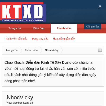
Đăng nhập
Trang chủ
Diễn đàn
Thành viên
Thành viên tiêu biểu
Đang truy cập
Hoạt động gần đây
Trang chủ
Thành viên
NhocVicky
Chào Khách,
Diễn đàn Kinh Tế Xây Dựng
của chúng ta
vừa mới hoạt động trở lại, chắc hẳn vẫn còn có nhiều thiếu
sót, Khách nhớ đóng góp ý kiến để xây dựng diễn đàn ngày
càng phát triển nhé!
NhocVicky
New Member
, Nam, 34