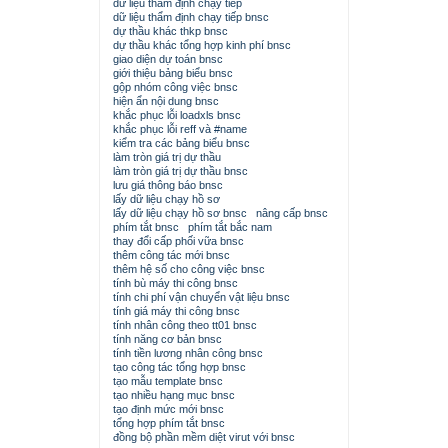
dữ liệu thẩm định chạy tiếp
dữ liệu thẩm định chạy tiếp bnsc
dự thầu khác thkp bnsc
dự thầu khác tổng hợp kinh phí bnsc
giao diện dự toán bnsc
giới thiệu bảng biểu bnsc
gộp nhóm công việc bnsc
hiện ẩn nội dung bnsc
khắc phục lỗi loadxls bnsc
khắc phục lỗi reff và #name
kiểm tra các bảng biểu bnsc
làm tròn giá trị dự thầu
làm tròn giá trị dự thầu bnsc
lưu giá thông báo bnsc
lấy dữ liệu chạy hồ sơ
lấy dữ liệu chạy hồ sơ bnsc
nâng cấp bnsc
phím tắt bnsc
phím tắt bắc nam
thay đổi cấp phối vữa bnsc
thêm công tác mới bnsc
thêm hệ số cho công việc bnsc
tính bù máy thi công bnsc
tính chi phí vận chuyển vật liệu bnsc
tính giá máy thi công bnsc
tính nhân công theo tt01 bnsc
tính năng cơ bản bnsc
tính tiền lương nhân công bnsc
tạo công tác tổng hợp bnsc
tạo mẫu template bnsc
tạo nhiều hạng mục bnsc
tạo định mức mới bnsc
tổng hợp phím tắt bnsc
đồng bộ phần mềm diệt virut với bnsc