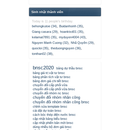
Sinh nhật thành viên
Today is 11 people's birthday.
behongkutoe (34)
,
Buidanhsinh (35)
,
Giang casara (29)
,
hoanktxd01 (35)
,
kelamat7891 (35)
,
myduyen4004 (43)
,
Nguyen Manh Cuong (32)
,
Nhã Quyên (29)
,
quocloi (35)
,
theduongnguyen (36)
,
tonthan02 (38)
,
bnsc2020
bảng dự thầu bnsc
bảng giá trị vật tư bnsc
bảng phân tích vật tư bnsc
bảng đơn giá chi tiết bnsc
chuyển đổi cấp phối vữa
chuyển đổi cấp phối vữa bnsc
chuyển đổi nhóm nc bnsc
chuyển đổi nhóm nhân công
chuyển đổi nhóm nhân công bnsc
chỉnh sửa template bnsc
cài đặt dự toán bnsc
cách bóc thép điện nước bnsc
cập nhật bảng biểu bnsc
cập nhật phiên bản mới bnsc
dùng nhiều bộ đơn giá bnsc