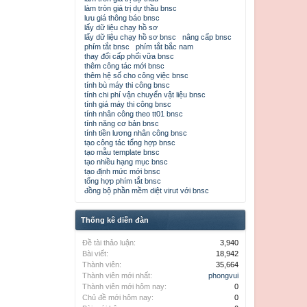
làm tròn giá trị dự thầu bnsc
lưu giá thông báo bnsc
lấy dữ liệu chạy hồ sơ
lấy dữ liệu chạy hồ sơ bnsc
nâng cấp bnsc
phím tắt bnsc
phím tắt bắc nam
thay đổi cấp phối vữa bnsc
thêm công tác mới bnsc
thêm hệ số cho công việc bnsc
tính bù máy thi công bnsc
tính chi phí vận chuyển vật liệu bnsc
tính giá máy thi công bnsc
tính nhân công theo tt01 bnsc
tính năng cơ bản bnsc
tính tiền lương nhân công bnsc
tạo công tác tổng hợp bnsc
tạo mẫu template bnsc
tạo nhiều hạng mục bnsc
tạo định mức mới bnsc
tổng hợp phím tắt bnsc
đồng bộ phần mềm diệt virut với bnsc
Thống kê diễn đàn
Đề tài thảo luận:
3,940
Bài viết:
18,942
Thành viên:
35,664
Thành viên mới nhất:
phongvui
Thành viên mới hôm nay:
0
Chủ đề mới hôm nay:
0