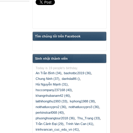
Tìm chúng tôi trên Facebook
Sinh nhật thành viên
Today is 19 people's birthday.
An Trần Bình (34)
,
baohotbc2019 (36)
,
Chung Ninh (37)
,
danhdai86 ()
,
Hà Nguyễn Mạnh (31)
,
hsccompany237168 (40)
,
khangnhubanam42 (46)
,
laithihongthu1993 (33)
,
lvphong1988 (38)
,
noithatluxxypro2 (36)
,
noithatluxxypro3 (36)
,
perkinskarl068 (40)
,
phuonghoangtour2018 (36)
,
Thu_Trang (33)
,
Trần Cảnh Đại (29)
,
Trinh Van Can (41)
,
trinhvancan_cuc_edu_vn (41)
,