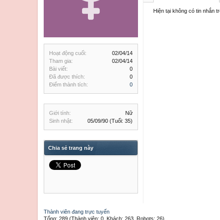
Hiện tại không có tin nhắn 
Hoạt động cuối:
02/04/14
Tham gia:
02/04/14
Bài viết:
0
Đã được thích:
0
Điểm thành tích:
0
Giới tính:
Nữ
Sinh nhật:
05/09/90
(Tuổi: 35)
Chia sẻ trang này
Thành viên đang trực tuyến
Tổng: 289 (Thành viên: 0, Khách: 263, Robots: 26)