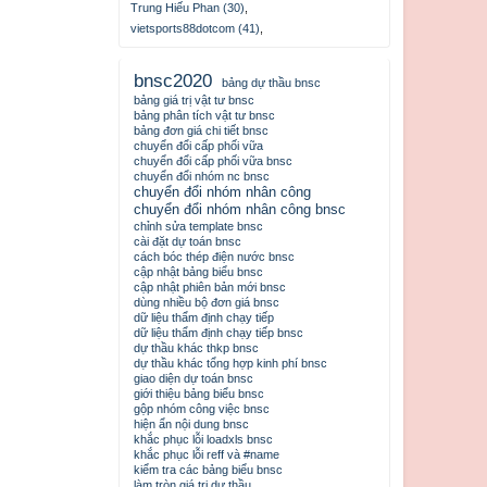
Trung Hiếu Phan (30)
,
vietsports88dotcom (41)
,
bnsc2020
bảng dự thầu bnsc
bảng giá trị vật tư bnsc
bảng phân tích vật tư bnsc
bảng đơn giá chi tiết bnsc
chuyển đổi cấp phối vữa
chuyển đổi cấp phối vữa bnsc
chuyển đổi nhóm nc bnsc
chuyển đổi nhóm nhân công
chuyển đổi nhóm nhân công bnsc
chỉnh sửa template bnsc
cài đặt dự toán bnsc
cách bóc thép điện nước bnsc
cập nhật bảng biểu bnsc
cập nhật phiên bản mới bnsc
dùng nhiều bộ đơn giá bnsc
dữ liệu thẩm định chạy tiếp
dữ liệu thẩm định chạy tiếp bnsc
dự thầu khác thkp bnsc
dự thầu khác tổng hợp kinh phí bnsc
giao diện dự toán bnsc
giới thiệu bảng biểu bnsc
gộp nhóm công việc bnsc
hiện ẩn nội dung bnsc
khắc phục lỗi loadxls bnsc
khắc phục lỗi reff và #name
kiểm tra các bảng biểu bnsc
làm tròn giá trị dự thầu