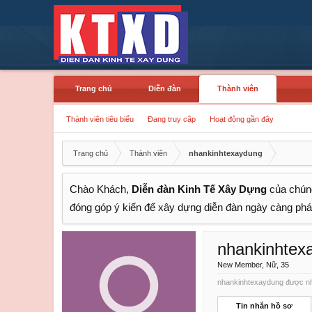
Trang chủ
Diễn đàn
Thành viên
Thành viên tiêu biểu
Đang truy cập
Hoạt động gần đây
Trang chủ
Thành viên
nhankinhtexaydung
Chào Khách,
Diễn đàn Kinh Tế Xây Dựng
của chúng
đóng góp ý kiến để xây dựng diễn đàn ngày càng phát
nhankinhtex
New Member
, Nữ, 35
nhankinhtexaydung được nhì
Tin nhắn hồ sơ