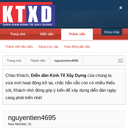
Đăng nhập
Trang chủ
Diễn đàn
Thành viên
Thành viên tiêu biểu
Đang truy cập
Hoạt động gần đây
Trang chủ
Thành viên
nguyentien4695
Chào Khách,
Diễn đàn Kinh Tế Xây Dựng
của chúng ta
vừa mới hoạt động trở lại, chắc hẳn vẫn còn có nhiều thiếu
sót, Khách nhớ đóng góp ý kiến để xây dựng diễn đàn ngày
càng phát triển nhé!
nguyentien4695
New Member
, 31