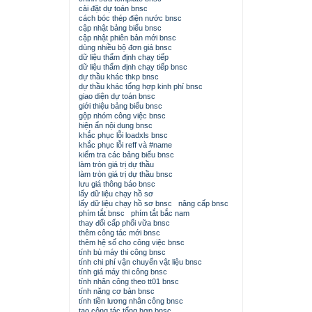
cài đặt dự toán bnsc
cách bóc thép điện nước bnsc
cập nhật bảng biểu bnsc
cập nhật phiên bản mới bnsc
dùng nhiều bộ đơn giá bnsc
dữ liệu thẩm định chạy tiếp
dữ liệu thẩm định chạy tiếp bnsc
dự thầu khác thkp bnsc
dự thầu khác tổng hợp kinh phí bnsc
giao diện dự toán bnsc
giới thiệu bảng biểu bnsc
gộp nhóm công việc bnsc
hiện ẩn nội dung bnsc
khắc phục lỗi loadxls bnsc
khắc phục lỗi reff và #name
kiểm tra các bảng biểu bnsc
làm tròn giá trị dự thầu
làm tròn giá trị dự thầu bnsc
lưu giá thông báo bnsc
lấy dữ liệu chạy hồ sơ
lấy dữ liệu chạy hồ sơ bnsc
nâng cấp bnsc
phím tắt bnsc
phím tắt bắc nam
thay đổi cấp phối vữa bnsc
thêm công tác mới bnsc
thêm hệ số cho công việc bnsc
tính bù máy thi công bnsc
tính chi phí vận chuyển vật liệu bnsc
tính giá máy thi công bnsc
tính nhân công theo tt01 bnsc
tính năng cơ bản bnsc
tính tiền lương nhân công bnsc
tạo công tác tổng hợp bnsc