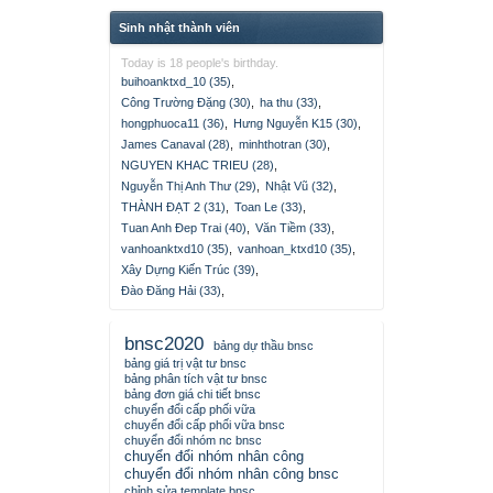
Sinh nhật thành viên
Today is 18 people's birthday.
buihoanktxd_10 (35)
,
Công Trường Đặng (30)
,
ha thu (33)
,
hongphuoca11 (36)
,
Hưng Nguyễn K15 (30)
,
James Canaval (28)
,
minhthotran (30)
,
NGUYEN KHAC TRIEU (28)
,
Nguyễn Thị Anh Thư (29)
,
Nhật Vũ (32)
,
THÀNH ĐẠT 2 (31)
,
Toan Le (33)
,
Tuan Anh Đep Trai (40)
,
Văn Tiềm (33)
,
vanhoanktxd10 (35)
,
vanhoan_ktxd10 (35)
,
Xây Dựng Kiến Trúc (39)
,
Đào Đăng Hải (33)
,
bnsc2020
bảng dự thầu bnsc
bảng giá trị vật tư bnsc
bảng phân tích vật tư bnsc
bảng đơn giá chi tiết bnsc
chuyển đổi cấp phối vữa
chuyển đổi cấp phối vữa bnsc
chuyển đổi nhóm nc bnsc
chuyển đổi nhóm nhân công
chuyển đổi nhóm nhân công bnsc
chỉnh sửa template bnsc