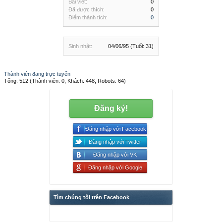
Bài viết:
0
Đã được thích:
0
Điểm thành tích:
0
Sinh nhật:
04/06/95
(Tuổi: 31)
Thành viên đang trực tuyến
Tổng: 512 (Thành viên: 0, Khách: 448, Robots: 64)
Đăng ký!
Đăng nhập với Facebook
Đăng nhập với Twitter
Đăng nhập với VK
Đăng nhập với Google
Tìm chúng tôi trên Facebook