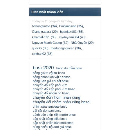
Sinh nhật thành viên
Today is 11 people's birthday.
behongkutoe (34)
,
Buidanhsinh (35)
,
Giang casara (29)
,
hoanktxd01 (35)
,
kelamat7891 (35)
,
myduyen4004 (43)
,
Nguyen Manh Cuong (32)
,
Nhã Quyên (29)
,
quocloi (35)
,
theduongnguyen (36)
,
tonthan02 (38)
,
bnsc2020
bảng dự thầu bnsc
bảng giá trị vật tư bnsc
bảng phân tích vật tư bnsc
bảng đơn giá chi tiết bnsc
chuyển đổi cấp phối vữa
chuyển đổi cấp phối vữa bnsc
chuyển đổi nhóm nc bnsc
chuyển đổi nhóm nhân công
chuyển đổi nhóm nhân công bnsc
chỉnh sửa template bnsc
cài đặt dự toán bnsc
cách bóc thép điện nước bnsc
cập nhật bảng biểu bnsc
cập nhật phiên bản mới bnsc
dùng nhiều bộ đơn giá bnsc