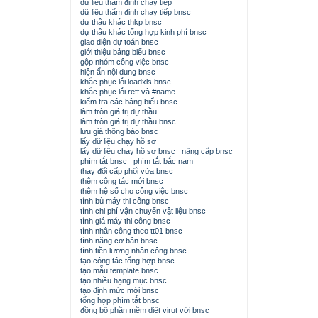
dữ liệu thẩm định chạy tiếp
dữ liệu thẩm định chạy tiếp bnsc
dự thầu khác thkp bnsc
dự thầu khác tổng hợp kinh phí bnsc
giao diện dự toán bnsc
giới thiệu bảng biểu bnsc
gộp nhóm công việc bnsc
hiện ẩn nội dung bnsc
khắc phục lỗi loadxls bnsc
khắc phục lỗi reff và #name
kiểm tra các bảng biểu bnsc
làm tròn giá trị dự thầu
làm tròn giá trị dự thầu bnsc
lưu giá thông báo bnsc
lấy dữ liệu chạy hồ sơ
lấy dữ liệu chạy hồ sơ bnsc
nâng cấp bnsc
phím tắt bnsc
phím tắt bắc nam
thay đổi cấp phối vữa bnsc
thêm công tác mới bnsc
thêm hệ số cho công việc bnsc
tính bù máy thi công bnsc
tính chi phí vận chuyển vật liệu bnsc
tính giá máy thi công bnsc
tính nhân công theo tt01 bnsc
tính năng cơ bản bnsc
tính tiền lương nhân công bnsc
tạo công tác tổng hợp bnsc
tạo mẫu template bnsc
tạo nhiều hạng mục bnsc
tạo định mức mới bnsc
tổng hợp phím tắt bnsc
đồng bộ phần mềm diệt virut với bnsc