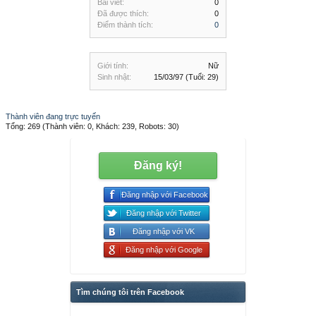
Bài viết:
0
Đã được thích:
0
Điểm thành tích:
0
Giới tính:
Nữ
Sinh nhật:
15/03/97
(Tuổi: 29)
Thành viên đang trực tuyến
Tổng: 269 (Thành viên: 0, Khách: 239, Robots: 30)
Đăng ký!
Đăng nhập với Facebook
Đăng nhập với Twitter
Đăng nhập với VK
Đăng nhập với Google
Tìm chúng tôi trên Facebook