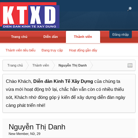
Đăng nhập
Trang chủ
Diễn đàn
Thành viên
Thành viên tiêu biểu
Đang truy cập
Hoạt động gần đây
Trang chủ
Thành viên
Nguyễn Thị Danh
Chào Khách,
Diễn đàn Kinh Tế Xây Dựng
của chúng ta
vừa mới hoạt động trở lại, chắc hẳn vẫn còn có nhiều thiếu
sót, Khách nhớ đóng góp ý kiến để xây dựng diễn đàn ngày
càng phát triển nhé!
Nguyễn Thị Danh
New Member
, Nữ, 29