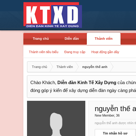
Trang chủ
Diễn đàn
Thành viên
Thành viên tiêu biểu
Đang truy cập
Hoạt động gần đây
Trang chủ
Thành viên
nguyễn thế anh
Chào Khách,
Diễn đàn Kinh Tế Xây Dựng
của chúng
đóng góp ý kiến để xây dựng diễn đàn ngày càng phát
nguyễn thế 
New Member
, 36
nguyễn thế anh được nhìn th
Tin nhắn hồ sơ