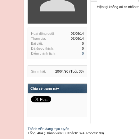
Hiện tại không có tin nhắn 
Hoạt động cuối:
07/06/14
Tham gia:
07/06/14
Bài viết:
0
Đã được thích:
0
Điểm thành tích:
0
Sinh nhật:
20/04/90
(Tuổi: 36)
Chia sẻ trang này
Thành viên đang trực tuyến
Tổng: 464 (Thành viên: 0, Khách: 374, Robots: 90)