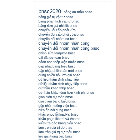
bnsc2020
bảng dự thầu bnsc
bảng giá trị vật tư bnsc
bảng phân tích vật tư bnsc
bảng đơn giá chi tiết bnsc
chuyển đổi cấp phối vữa
chuyển đổi cấp phối vữa bnsc
chuyển đổi nhóm nc bnsc
chuyển đổi nhóm nhân công
chuyển đổi nhóm nhân công bnsc
chỉnh sửa template bnsc
cài đặt dự toán bnsc
cách bóc thép điện nước bnsc
cập nhật bảng biểu bnsc
cập nhật phiên bản mới bnsc
dùng nhiều bộ đơn giá bnsc
dữ liệu thẩm định chạy tiếp
dữ liệu thẩm định chạy tiếp bnsc
dự thầu khác thkp bnsc
dự thầu khác tổng hợp kinh phí bnsc
giao diện dự toán bnsc
giới thiệu bảng biểu bnsc
gộp nhóm công việc bnsc
hiện ẩn nội dung bnsc
khắc phục lỗi loadxls bnsc
khắc phục lỗi reff và #name
kiểm tra các bảng biểu bnsc
làm tròn giá trị dự thầu
làm tròn giá trị dự thầu bnsc
lưu giá thông báo bnsc