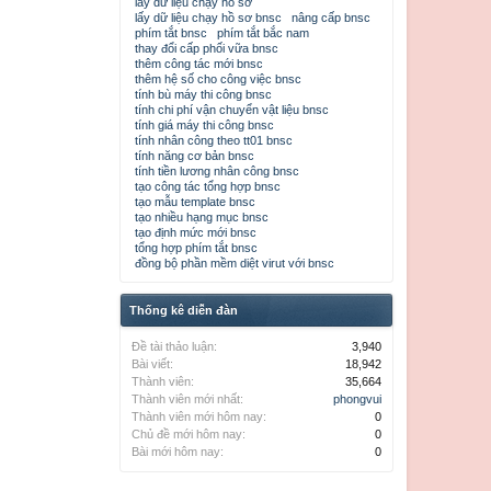
lấy dữ liệu chạy hồ sơ
lấy dữ liệu chạy hồ sơ bnsc
nâng cấp bnsc
phím tắt bnsc
phím tắt bắc nam
thay đổi cấp phối vữa bnsc
thêm công tác mới bnsc
thêm hệ số cho công việc bnsc
tính bù máy thi công bnsc
tính chi phí vận chuyển vật liệu bnsc
tính giá máy thi công bnsc
tính nhân công theo tt01 bnsc
tính năng cơ bản bnsc
tính tiền lương nhân công bnsc
tạo công tác tổng hợp bnsc
tạo mẫu template bnsc
tạo nhiều hạng mục bnsc
tạo định mức mới bnsc
tổng hợp phím tắt bnsc
đồng bộ phần mềm diệt virut với bnsc
Thống kê diễn đàn
Đề tài thảo luận:
3,940
Bài viết:
18,942
Thành viên:
35,664
Thành viên mới nhất:
phongvui
Thành viên mới hôm nay:
0
Chủ đề mới hôm nay:
0
Bài mới hôm nay:
0