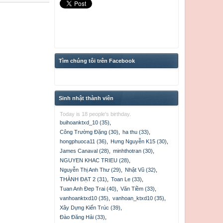
Tìm chúng tôi trên Facebook
Sinh nhật thành viên
Today is 18 people's birthday.
buihoanktxd_10 (35)
,
Công Trường Đặng (30)
,
ha thu (33)
,
hongphuoca11 (36)
,
Hưng Nguyễn K15 (30)
,
James Canaval (28)
,
minhthotran (30)
,
NGUYEN KHAC TRIEU (28)
,
Nguyễn Thị Anh Thư (29)
,
Nhật Vũ (32)
,
THÀNH ĐẠT 2 (31)
,
Toan Le (33)
,
Tuan Anh Đep Trai (40)
,
Văn Tiềm (33)
,
vanhoanktxd10 (35)
,
vanhoan_ktxd10 (35)
,
Xây Dựng Kiến Trúc (39)
,
Đào Đăng Hải (33)
,