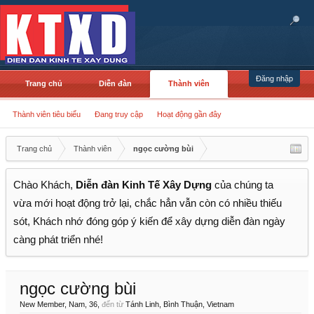
Đăng nhập
Trang chủ
Diễn đàn
Thành viên
Thành viên tiêu biểu
Đang truy cập
Hoạt động gần đây
Trang chủ
Thành viên
ngọc cường bùi
Chào Khách,
Diễn đàn Kinh Tế Xây Dựng
của chúng ta
vừa mới hoạt động trở lại, chắc hẳn vẫn còn có nhiều thiếu
sót, Khách nhớ đóng góp ý kiến để xây dựng diễn đàn ngày
càng phát triển nhé!
ngọc cường bùi
New Member
, Nam, 36,
đến từ
Tánh Linh, Bình Thuận, Vietnam