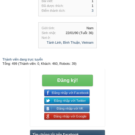
Bài viết:
1
Đã được thích:
1
Điểm thành tích:
3
Giới tính:
Nam
Sinh nhật:
22/01/90
(Tuổi: 36)
Nơi ở:
Tánh Linh, Bình Thuận, Vietnam
Thành viên đang trực tuyến
Tổng: 499 (Thành viên: 0, Khách: 460, Robots: 39)
Đăng ký!
Đăng nhập với Facebook
Đăng nhập với Twitter
Đăng nhập với VK
Đăng nhập với Google
Tìm chúng tôi trên Facebook