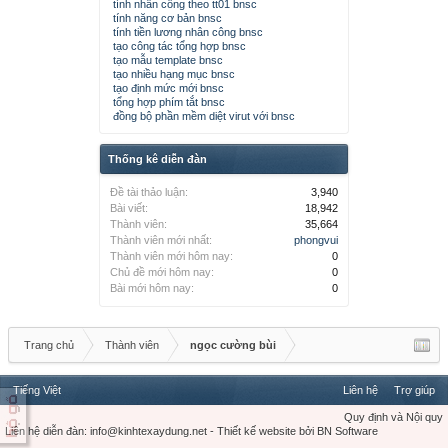
tính nhân công theo tt01 bnsc
tính năng cơ bản bnsc
tính tiền lương nhân công bnsc
tạo công tác tổng hợp bnsc
tạo mẫu template bnsc
tạo nhiều hạng mục bnsc
tạo định mức mới bnsc
tổng hợp phím tắt bnsc
đồng bộ phần mềm diệt virut với bnsc
Thống kê diễn đàn
Đề tài thảo luận:
3,940
Bài viết:
18,942
Thành viên:
35,664
Thành viên mới nhất:
phongvui
Thành viên mới hôm nay:
0
Chủ đề mới hôm nay:
0
Bài mới hôm nay:
0
Trang chủ
Thành viên
ngọc cường bùi
Tiếng Việt
Liên hệ
Trợ giúp
Quy định và Nội quy
Liên hệ diễn đàn:
info@kinhtexaydung.net
-
Thiết kế website
bởi
BN Software