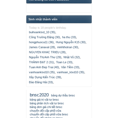
Sinh nhật thành viên
Today is 18 people's birthday.
buihoanktxd_10 (35)
,
Công Trường Đặng (30)
,
ha thu (33)
,
hongphuoca11 (36)
,
Hưng Nguyễn K15 (30)
,
James Canaval (28)
,
minhthotran (30)
,
NGUYEN KHAC TRIEU (28)
,
Nguyễn Thị Anh Thư (29)
,
Nhật Vũ (32)
,
THÀNH ĐẠT 2 (31)
,
Toan Le (33)
,
Tuan Anh Đep Trai (40)
,
Văn Tiềm (33)
,
vanhoanktxd10 (35)
,
vanhoan_ktxd10 (35)
,
Xây Dựng Kiến Trúc (39)
,
Đào Đăng Hải (33)
,
bnsc2020
bảng dự thầu bnsc
bảng giá trị vật tư bnsc
bảng phân tích vật tư bnsc
bảng đơn giá chi tiết bnsc
chuyển đổi cấp phối vữa
chuyển đổi cấp phối vữa bnsc