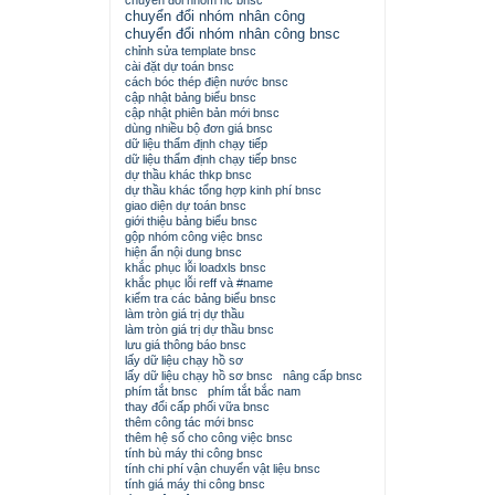
chuyển đổi nhóm nc bnsc
chuyển đổi nhóm nhân công
chuyển đổi nhóm nhân công bnsc
chỉnh sửa template bnsc
cài đặt dự toán bnsc
cách bóc thép điện nước bnsc
cập nhật bảng biểu bnsc
cập nhật phiên bản mới bnsc
dùng nhiều bộ đơn giá bnsc
dữ liệu thẩm định chạy tiếp
dữ liệu thẩm định chạy tiếp bnsc
dự thầu khác thkp bnsc
dự thầu khác tổng hợp kinh phí bnsc
giao diện dự toán bnsc
giới thiệu bảng biểu bnsc
gộp nhóm công việc bnsc
hiện ẩn nội dung bnsc
khắc phục lỗi loadxls bnsc
khắc phục lỗi reff và #name
kiểm tra các bảng biểu bnsc
làm tròn giá trị dự thầu
làm tròn giá trị dự thầu bnsc
lưu giá thông báo bnsc
lấy dữ liệu chạy hồ sơ
lấy dữ liệu chạy hồ sơ bnsc
nâng cấp bnsc
phím tắt bnsc
phím tắt bắc nam
thay đổi cấp phối vữa bnsc
thêm công tác mới bnsc
thêm hệ số cho công việc bnsc
tính bù máy thi công bnsc
tính chi phí vận chuyển vật liệu bnsc
tính giá máy thi công bnsc