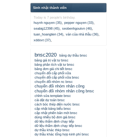
Sinh nhật thành viên
Today is 7 people's birthday.
huynh nguyen (35)
,
pepper nguyen (33)
,
seabig12398 (45)
,
seobenhgoutvn (46)
,
tuan_hoangtien (34)
,
ván của nhà thầu (36)
,
xddovt (37)
,
bnsc2020
bảng dự thầu bnsc
bảng giá trị vật tư bnsc
bảng phân tích vật tư bnsc
bảng đơn giá chi tiết bnsc
chuyển đổi cấp phối vữa
chuyển đổi cấp phối vữa bnsc
chuyển đổi nhóm nc bnsc
chuyển đổi nhóm nhân công
chuyển đổi nhóm nhân công bnsc
chỉnh sửa template bnsc
cài đặt dự toán bnsc
cách bóc thép điện nước bnsc
cập nhật bảng biểu bnsc
cập nhật phiên bản mới bnsc
dùng nhiều bộ đơn giá bnsc
dữ liệu thẩm định chạy tiếp
dữ liệu thẩm định chạy tiếp bnsc
dự thầu khác thkp bnsc
dự thầu khác tổng hợp kinh phí bnsc