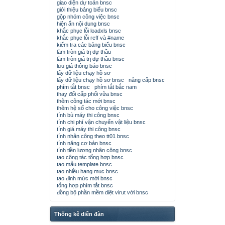
giao diện dự toán bnsc
giới thiệu bảng biểu bnsc
gộp nhóm công việc bnsc
hiện ẩn nội dung bnsc
khắc phục lỗi loadxls bnsc
khắc phục lỗi reff và #name
kiểm tra các bảng biểu bnsc
làm tròn giá trị dự thầu
làm tròn giá trị dự thầu bnsc
lưu giá thông báo bnsc
lấy dữ liệu chạy hồ sơ
lấy dữ liệu chạy hồ sơ bnsc
nâng cấp bnsc
phím tắt bnsc
phím tắt bắc nam
thay đổi cấp phối vữa bnsc
thêm công tác mới bnsc
thêm hệ số cho công việc bnsc
tính bù máy thi công bnsc
tính chi phí vận chuyển vật liệu bnsc
tính giá máy thi công bnsc
tính nhân công theo tt01 bnsc
tính năng cơ bản bnsc
tính tiền lương nhân công bnsc
tạo công tác tổng hợp bnsc
tạo mẫu template bnsc
tạo nhiều hạng mục bnsc
tạo định mức mới bnsc
tổng hợp phím tắt bnsc
đồng bộ phần mềm diệt virut với bnsc
Thống kê diễn đàn