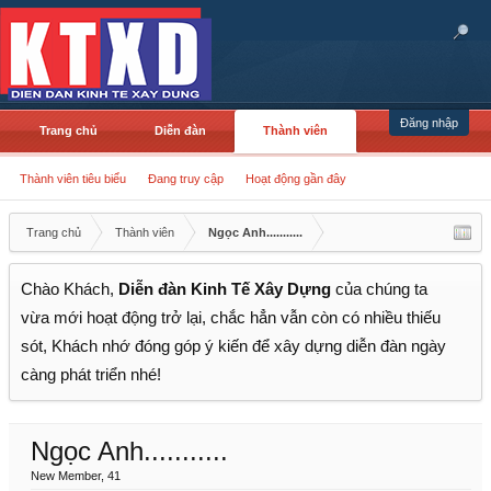
Đăng nhập
Trang chủ
Diễn đàn
Thành viên
Thành viên tiêu biểu
Đang truy cập
Hoạt động gần đây
Trang chủ
Thành viên
Ngọc Anh...........
Chào Khách,
Diễn đàn Kinh Tế Xây Dựng
của chúng ta
vừa mới hoạt động trở lại, chắc hẳn vẫn còn có nhiều thiếu
sót, Khách nhớ đóng góp ý kiến để xây dựng diễn đàn ngày
càng phát triển nhé!
Ngọc Anh...........
New Member
, 41