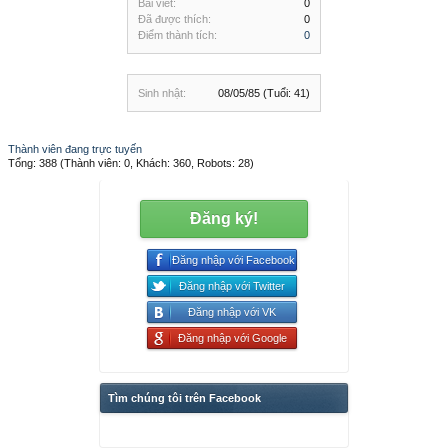
Bài viết:
0
Đã được thích:
0
Điểm thành tích:
0
Sinh nhật:
08/05/85
(Tuổi: 41)
Thành viên đang trực tuyến
Tổng: 388 (Thành viên: 0, Khách: 360, Robots: 28)
Đăng ký!
Đăng nhập với Facebook
Đăng nhập với Twitter
Đăng nhập với VK
Đăng nhập với Google
Tìm chúng tôi trên Facebook