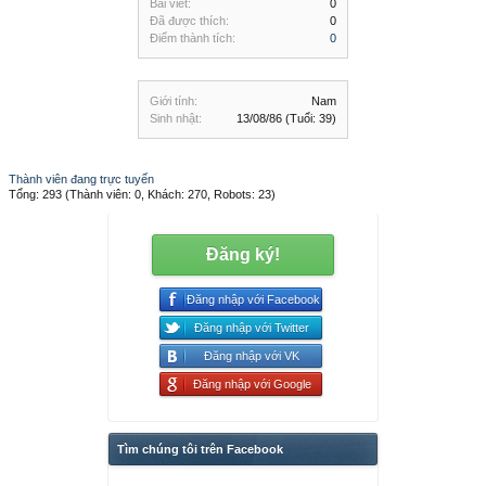
Bài viết:
0
Đã được thích:
0
Điểm thành tích:
0
Giới tính:
Nam
Sinh nhật:
13/08/86
(Tuổi: 39)
Thành viên đang trực tuyến
Tổng: 293 (Thành viên: 0, Khách: 270, Robots: 23)
Đăng ký!
Đăng nhập với Facebook
Đăng nhập với Twitter
Đăng nhập với VK
Đăng nhập với Google
Tìm chúng tôi trên Facebook