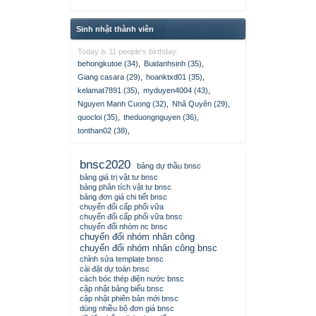
Sinh nhật thành viên
Today is 11 people's birthday.
behongkutoe (34)
,
Buidanhsinh (35)
,
Giang casara (29)
,
hoanktxd01 (35)
,
kelamat7891 (35)
,
myduyen4004 (43)
,
Nguyen Manh Cuong (32)
,
Nhã Quyên (29)
,
quocloi (35)
,
theduongnguyen (36)
,
tonthan02 (38)
,
bnsc2020
bảng dự thầu bnsc
bảng giá trị vật tư bnsc
bảng phân tích vật tư bnsc
bảng đơn giá chi tiết bnsc
chuyển đổi cấp phối vữa
chuyển đổi cấp phối vữa bnsc
chuyển đổi nhóm nc bnsc
chuyển đổi nhóm nhân công
chuyển đổi nhóm nhân công bnsc
chỉnh sửa template bnsc
cài đặt dự toán bnsc
cách bóc thép điện nước bnsc
cập nhật bảng biểu bnsc
cập nhật phiên bản mới bnsc
dùng nhiều bộ đơn giá bnsc