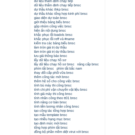
dữ liệu thẩm định chạy tiếp
dữ liệu thẩm định chạy tiếp bnsc
dự thầu khác thkp bnsc
dự thầu khác tổng hợp kinh phí bnsc
giao diện dự toán bnsc
giới thiệu bảng biểu bnsc
gộp nhóm công việc bnsc
hiện ẩn nội dung bnsc
khắc phục lỗi loadxls bnsc
khắc phục lỗi reff và #name
kiểm tra các bảng biểu bnsc
làm tròn giá trị dự thầu
làm tròn giá trị dự thầu bnsc
lưu giá thông báo bnsc
lấy dữ liệu chạy hồ sơ
lấy dữ liệu chạy hồ sơ bnsc
nâng cấp bnsc
phím tắt bnsc
phím tắt bắc nam
thay đổi cấp phối vữa bnsc
thêm công tác mới bnsc
thêm hệ số cho công việc bnsc
tính bù máy thi công bnsc
tính chi phí vận chuyển vật liệu bnsc
tính giá máy thi công bnsc
tính nhân công theo tt01 bnsc
tính năng cơ bản bnsc
tính tiền lương nhân công bnsc
tạo công tác tổng hợp bnsc
tạo mẫu template bnsc
tạo nhiều hạng mục bnsc
tạo định mức mới bnsc
tổng hợp phím tắt bnsc
đồng bộ phần mềm diệt virut với bnsc