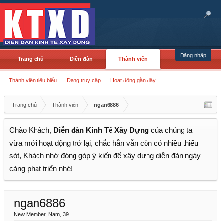
Đăng nhập
Trang chủ
Diễn đàn
Thành viên
Thành viên tiêu biểu
Đang truy cập
Hoạt động gần đây
Trang chủ
Thành viên
ngan6886
Chào Khách,
Diễn đàn Kinh Tế Xây Dựng
của chúng ta
vừa mới hoạt động trở lại, chắc hẳn vẫn còn có nhiều thiếu
sót, Khách nhớ đóng góp ý kiến để xây dựng diễn đàn ngày
càng phát triển nhé!
ngan6886
New Member
, Nam, 39