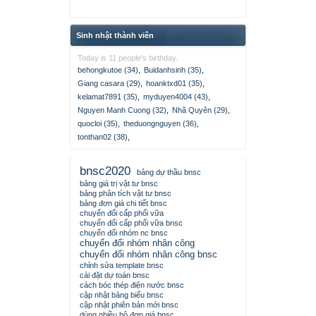
Sinh nhật thành viên
Today is 11 people's birthday.
behongkutoe (34)
,
Buidanhsinh (35)
,
Giang casara (29)
,
hoanktxd01 (35)
,
kelamat7891 (35)
,
myduyen4004 (43)
,
Nguyen Manh Cuong (32)
,
Nhã Quyên (29)
,
quocloi (35)
,
theduongnguyen (36)
,
tonthan02 (38)
,
bnsc2020
bảng dự thầu bnsc
bảng giá trị vật tư bnsc
bảng phân tích vật tư bnsc
bảng đơn giá chi tiết bnsc
chuyển đổi cấp phối vữa
chuyển đổi cấp phối vữa bnsc
chuyển đổi nhóm nc bnsc
chuyển đổi nhóm nhân công
chuyển đổi nhóm nhân công bnsc
chỉnh sửa template bnsc
cài đặt dự toán bnsc
cách bóc thép điện nước bnsc
cập nhật bảng biểu bnsc
cập nhật phiên bản mới bnsc
dùng nhiều bộ đơn giá bnsc