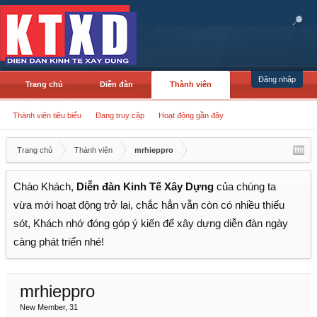
Đăng nhập
Trang chủ
Diễn đàn
Thành viên
Thành viên tiêu biểu
Đang truy cập
Hoạt động gần đây
Trang chủ
Thành viên
mrhieppro
Chào Khách,
Diễn đàn Kinh Tế Xây Dựng
của chúng ta
vừa mới hoạt động trở lại, chắc hẳn vẫn còn có nhiều thiếu
sót, Khách nhớ đóng góp ý kiến để xây dựng diễn đàn ngày
càng phát triển nhé!
mrhieppro
New Member
, 31