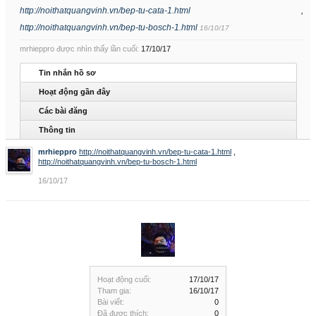
http://noithatquangvinh.vn/bep-tu-cata-1.html
,
http://noithatquangvinh.vn/bep-tu-bosch-1.html
16/10/17
mrhieppro được nhìn thấy lần cuối:
17/10/17
Tin nhắn hồ sơ
Hoạt động gần đây
Các bài đăng
Thông tin
mrhieppro
http://noithatquangvinh.vn/bep-tu-cata-1.html
,
http://noithatquangvinh.vn/bep-tu-bosch-1.html
16/10/17
Hoạt động cuối:
17/10/17
Tham gia:
16/10/17
Bài viết:
0
Đã được thích:
0