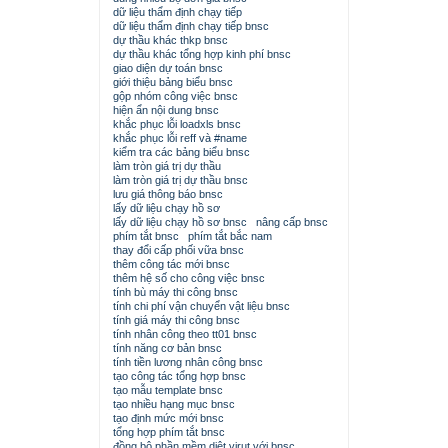
dữ liệu thẩm định chạy tiếp
dữ liệu thẩm định chạy tiếp bnsc
dự thầu khác thkp bnsc
dự thầu khác tổng hợp kinh phí bnsc
giao diện dự toán bnsc
giới thiệu bảng biểu bnsc
gộp nhóm công việc bnsc
hiện ẩn nội dung bnsc
khắc phục lỗi loadxls bnsc
khắc phục lỗi reff và #name
kiểm tra các bảng biểu bnsc
làm tròn giá trị dự thầu
làm tròn giá trị dự thầu bnsc
lưu giá thông báo bnsc
lấy dữ liệu chạy hồ sơ
lấy dữ liệu chạy hồ sơ bnsc
nâng cấp bnsc
phím tắt bnsc
phím tắt bắc nam
thay đổi cấp phối vữa bnsc
thêm công tác mới bnsc
thêm hệ số cho công việc bnsc
tính bù máy thi công bnsc
tính chi phí vận chuyển vật liệu bnsc
tính giá máy thi công bnsc
tính nhân công theo tt01 bnsc
tính năng cơ bản bnsc
tính tiền lương nhân công bnsc
tạo công tác tổng hợp bnsc
tạo mẫu template bnsc
tạo nhiều hạng mục bnsc
tạo định mức mới bnsc
tổng hợp phím tắt bnsc
đồng bộ phần mềm diệt virut với bnsc