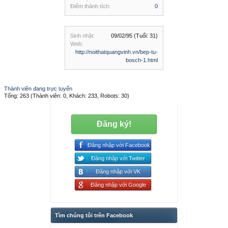
Điểm thành tích:
0
Sinh nhật:
09/02/95
(Tuổi: 31)
Web:
http://noithatquangvinh.vn/bep-tu-
bosch-1.html
Thành viên đang trực tuyến
Tổng: 263 (Thành viên: 0, Khách: 233, Robots: 30)
Đăng ký!
Đăng nhập với Facebook
Đăng nhập với Twitter
Đăng nhập với VK
Đăng nhập với Google
Tìm chúng tôi trên Facebook