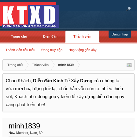
Đăng nhập
Trang chủ
Diễn đàn
Thành viên
Thành viên tiêu biểu
Đang truy cập
Hoạt động gần đây
Trang chủ
Thành viên
minh1839
Chào Khách,
Diễn đàn Kinh Tế Xây Dựng
của chúng ta
vừa mới hoạt động trở lại, chắc hẳn vẫn còn có nhiều thiếu
sót, Khách nhớ đóng góp ý kiến để xây dựng diễn đàn ngày
càng phát triển nhé!
minh1839
New Member
, Nam, 39