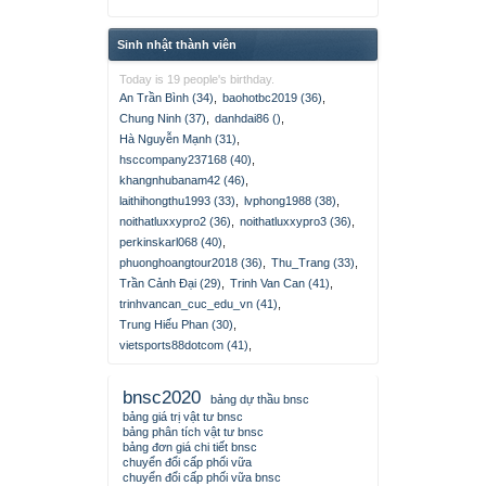
Sinh nhật thành viên
Today is 19 people's birthday.
An Trần Bình (34)
,
baohotbc2019 (36)
,
Chung Ninh (37)
,
danhdai86 ()
,
Hà Nguyễn Mạnh (31)
,
hsccompany237168 (40)
,
khangnhubanam42 (46)
,
laithihongthu1993 (33)
,
lvphong1988 (38)
,
noithatluxxypro2 (36)
,
noithatluxxypro3 (36)
,
perkinskarl068 (40)
,
phuonghoangtour2018 (36)
,
Thu_Trang (33)
,
Trần Cảnh Đại (29)
,
Trinh Van Can (41)
,
trinhvancan_cuc_edu_vn (41)
,
Trung Hiếu Phan (30)
,
vietsports88dotcom (41)
,
bnsc2020
bảng dự thầu bnsc
bảng giá trị vật tư bnsc
bảng phân tích vật tư bnsc
bảng đơn giá chi tiết bnsc
chuyển đổi cấp phối vữa
chuyển đổi cấp phối vữa bnsc