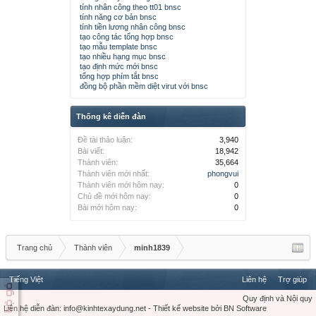
tính nhân công theo tt01 bnsc
tính năng cơ bản bnsc
tính tiền lương nhân công bnsc
tạo công tác tổng hợp bnsc
tạo mẫu template bnsc
tạo nhiều hạng mục bnsc
tạo định mức mới bnsc
tổng hợp phím tắt bnsc
đồng bộ phần mềm diệt virut với bnsc
Thống kê diễn đàn
Đề tài thảo luận:
3,940
Bài viết:
18,942
Thành viên:
35,664
Thành viên mới nhất:
phongvui
Thành viên mới hôm nay:
0
Chủ đề mới hôm nay:
0
Bài mới hôm nay:
0
Trang chủ
Thành viên
minh1839
Tiếng Việt
Liên hệ
Trợ giúp
Quy định và Nội quy
Liên hệ diễn đàn:
info@kinhtexaydung.net
-
Thiết kế website
bởi
BN Software