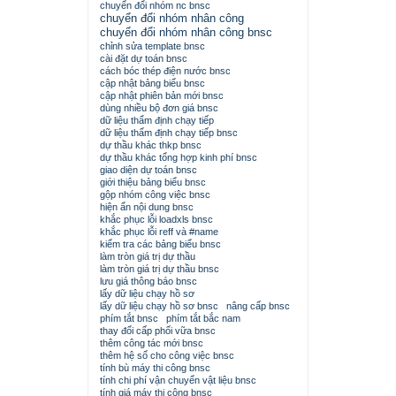
chuyển đổi nhóm nc bnsc
chuyển đổi nhóm nhân công
chuyển đổi nhóm nhân công bnsc
chỉnh sửa template bnsc
cài đặt dự toán bnsc
cách bóc thép điện nước bnsc
cập nhật bảng biểu bnsc
cập nhật phiên bản mới bnsc
dùng nhiều bộ đơn giá bnsc
dữ liệu thẩm định chạy tiếp
dữ liệu thẩm định chạy tiếp bnsc
dự thầu khác thkp bnsc
dự thầu khác tổng hợp kinh phí bnsc
giao diện dự toán bnsc
giới thiệu bảng biểu bnsc
gộp nhóm công việc bnsc
hiện ẩn nội dung bnsc
khắc phục lỗi loadxls bnsc
khắc phục lỗi reff và #name
kiểm tra các bảng biểu bnsc
làm tròn giá trị dự thầu
làm tròn giá trị dự thầu bnsc
lưu giá thông báo bnsc
lấy dữ liệu chạy hồ sơ
lấy dữ liệu chạy hồ sơ bnsc
nâng cấp bnsc
phím tắt bnsc
phím tắt bắc nam
thay đổi cấp phối vữa bnsc
thêm công tác mới bnsc
thêm hệ số cho công việc bnsc
tính bù máy thi công bnsc
tính chi phí vận chuyển vật liệu bnsc
tính giá máy thi công bnsc