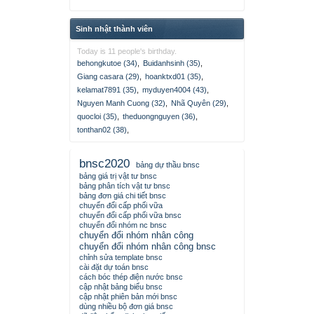
Sinh nhật thành viên
Today is 11 people's birthday.
behongkutoe (34)
,
Buidanhsinh (35)
,
Giang casara (29)
,
hoanktxd01 (35)
,
kelamat7891 (35)
,
myduyen4004 (43)
,
Nguyen Manh Cuong (32)
,
Nhã Quyên (29)
,
quocloi (35)
,
theduongnguyen (36)
,
tonthan02 (38)
,
bnsc2020
bảng dự thầu bnsc
bảng giá trị vật tư bnsc
bảng phân tích vật tư bnsc
bảng đơn giá chi tiết bnsc
chuyển đổi cấp phối vữa
chuyển đổi cấp phối vữa bnsc
chuyển đổi nhóm nc bnsc
chuyển đổi nhóm nhân công
chuyển đổi nhóm nhân công bnsc
chỉnh sửa template bnsc
cài đặt dự toán bnsc
cách bóc thép điện nước bnsc
cập nhật bảng biểu bnsc
cập nhật phiên bản mới bnsc
dùng nhiều bộ đơn giá bnsc