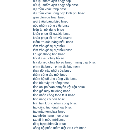
dữ liệu thẩm định chạy tiếp
dữ liệu thẩm định chạy tiếp bnsc
dự thầu khác thkp bnsc
dự thầu khác tổng hợp kinh phí bnsc
giao diện dự toán bnsc
giới thiệu bảng biểu bnsc
gộp nhóm công việc bnsc
hiện ẩn nội dung bnsc
khắc phục lỗi loadxls bnsc
khắc phục lỗi reff và #name
kiểm tra các bảng biểu bnsc
làm tròn giá trị dự thầu
làm tròn giá trị dự thầu bnsc
lưu giá thông báo bnsc
lấy dữ liệu chạy hồ sơ
lấy dữ liệu chạy hồ sơ bnsc
nâng cấp bnsc
phím tắt bnsc
phím tắt bắc nam
thay đổi cấp phối vữa bnsc
thêm công tác mới bnsc
thêm hệ số cho công việc bnsc
tính bù máy thi công bnsc
tính chi phí vận chuyển vật liệu bnsc
tính giá máy thi công bnsc
tính nhân công theo tt01 bnsc
tính năng cơ bản bnsc
tính tiền lương nhân công bnsc
tạo công tác tổng hợp bnsc
tạo mẫu template bnsc
tạo nhiều hạng mục bnsc
tạo định mức mới bnsc
tổng hợp phím tắt bnsc
đồng bộ phần mềm diệt virut với bnsc