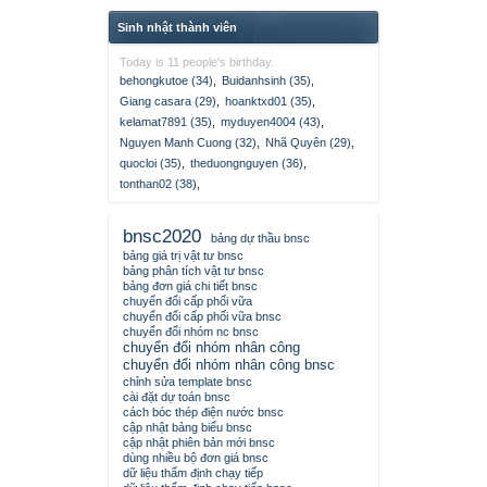
Sinh nhật thành viên
Today is 11 people's birthday.
behongkutoe (34)
,
Buidanhsinh (35)
,
Giang casara (29)
,
hoanktxd01 (35)
,
kelamat7891 (35)
,
myduyen4004 (43)
,
Nguyen Manh Cuong (32)
,
Nhã Quyên (29)
,
quocloi (35)
,
theduongnguyen (36)
,
tonthan02 (38)
,
bnsc2020
bảng dự thầu bnsc
bảng giá trị vật tư bnsc
bảng phân tích vật tư bnsc
bảng đơn giá chi tiết bnsc
chuyển đổi cấp phối vữa
chuyển đổi cấp phối vữa bnsc
chuyển đổi nhóm nc bnsc
chuyển đổi nhóm nhân công
chuyển đổi nhóm nhân công bnsc
chỉnh sửa template bnsc
cài đặt dự toán bnsc
cách bóc thép điện nước bnsc
cập nhật bảng biểu bnsc
cập nhật phiên bản mới bnsc
dùng nhiều bộ đơn giá bnsc
dữ liệu thẩm định chạy tiếp