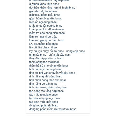
dữ liệu thẩm định chạy tiếp bnsc
dự thầu khác thkp bnsc
dự thầu khác tổng hợp kinh phí bnsc
giao diện dự toán bnsc
giới thiệu bảng biểu bnsc
gộp nhóm công việc bnsc
hiện ẩn nội dung bnsc
khắc phục lỗi loadxls bnsc
khắc phục lỗi reff và #name
kiểm tra các bảng biểu bnsc
làm tròn giá trị dự thầu
làm tròn giá trị dự thầu bnsc
lưu giá thông báo bnsc
lấy dữ liệu chạy hồ sơ
lấy dữ liệu chạy hồ sơ bnsc
nâng cấp bnsc
phím tắt bnsc
phím tắt bắc nam
thay đổi cấp phối vữa bnsc
thêm công tác mới bnsc
thêm hệ số cho công việc bnsc
tính bù máy thi công bnsc
tính chi phí vận chuyển vật liệu bnsc
tính giá máy thi công bnsc
tính nhân công theo tt01 bnsc
tính năng cơ bản bnsc
tính tiền lương nhân công bnsc
tạo công tác tổng hợp bnsc
tạo mẫu template bnsc
tạo nhiều hạng mục bnsc
tạo định mức mới bnsc
tổng hợp phím tắt bnsc
đồng bộ phần mềm diệt virut với bnsc