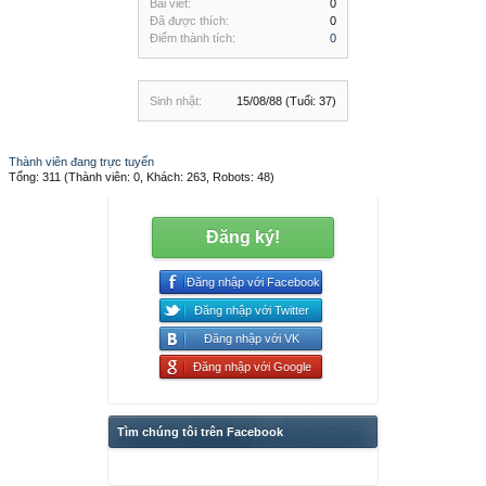
Bài viết:
0
Đã được thích:
0
Điểm thành tích:
0
Sinh nhật:
15/08/88
(Tuổi: 37)
Thành viên đang trực tuyến
Tổng: 311 (Thành viên: 0, Khách: 263, Robots: 48)
Đăng ký!
Đăng nhập với Facebook
Đăng nhập với Twitter
Đăng nhập với VK
Đăng nhập với Google
Tìm chúng tôi trên Facebook