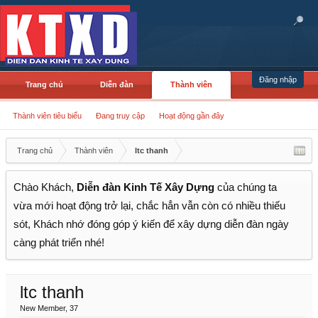
Đăng nhập
Trang chủ
Diễn đàn
Thành viên
Thành viên tiêu biểu
Đang truy cập
Hoạt động gần đây
Trang chủ
Thành viên
ltc thanh
Chào Khách,
Diễn đàn Kinh Tế Xây Dựng
của chúng ta
vừa mới hoạt động trở lại, chắc hẳn vẫn còn có nhiều thiếu
sót, Khách nhớ đóng góp ý kiến để xây dựng diễn đàn ngày
càng phát triển nhé!
ltc thanh
New Member
, 37