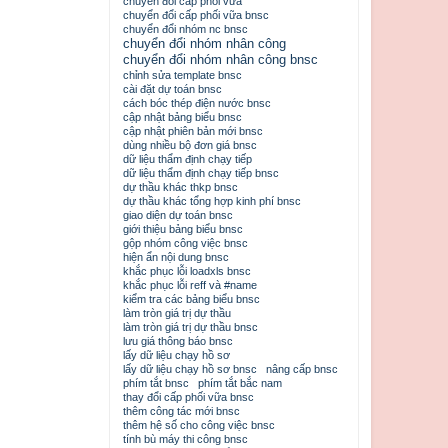
chuyển đổi cấp phối vữa
chuyển đổi cấp phối vữa bnsc
chuyển đổi nhóm nc bnsc
chuyển đổi nhóm nhân công
chuyển đổi nhóm nhân công bnsc
chỉnh sửa template bnsc
cài đặt dự toán bnsc
cách bóc thép điện nước bnsc
cập nhật bảng biểu bnsc
cập nhật phiên bản mới bnsc
dùng nhiều bộ đơn giá bnsc
dữ liệu thẩm định chạy tiếp
dữ liệu thẩm định chạy tiếp bnsc
dự thầu khác thkp bnsc
dự thầu khác tổng hợp kinh phí bnsc
giao diện dự toán bnsc
giới thiệu bảng biểu bnsc
gộp nhóm công việc bnsc
hiện ẩn nội dung bnsc
khắc phục lỗi loadxls bnsc
khắc phục lỗi reff và #name
kiểm tra các bảng biểu bnsc
làm tròn giá trị dự thầu
làm tròn giá trị dự thầu bnsc
lưu giá thông báo bnsc
lấy dữ liệu chạy hồ sơ
lấy dữ liệu chạy hồ sơ bnsc
nâng cấp bnsc
phím tắt bnsc
phím tắt bắc nam
thay đổi cấp phối vữa bnsc
thêm công tác mới bnsc
thêm hệ số cho công việc bnsc
tính bù máy thi công bnsc