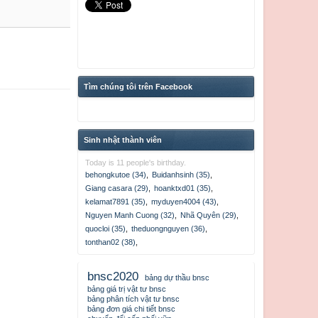
Tìm chúng tôi trên Facebook
Sinh nhật thành viên
Today is 11 people's birthday.
behongkutoe (34)
,
Buidanhsinh (35)
,
Giang casara (29)
,
hoanktxd01 (35)
,
kelamat7891 (35)
,
myduyen4004 (43)
,
Nguyen Manh Cuong (32)
,
Nhã Quyên (29)
,
quocloi (35)
,
theduongnguyen (36)
,
tonthan02 (38)
,
bnsc2020
bảng dự thầu bnsc
bảng giá trị vật tư bnsc
bảng phân tích vật tư bnsc
bảng đơn giá chi tiết bnsc