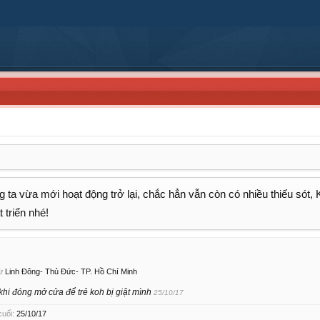
 ta vừa mới hoạt động trở lại, chắc hẳn vẫn còn có nhiều thiếu sót,
 triển nhé!
ừ
Linh Đông- Thủ Đức- TP. Hồ Chí Minh
khi đóng mở cửa để trẻ koh bị giật mình
25/10/17
cuối:
25/10/17