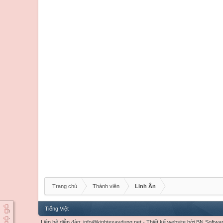
Trang chủ
Thành viên
Linh Ân
Tiếng Việt
Liên hệ diễn đàn:
info@kinhtexaydung.net
-
Thiết kế website
bởi
BN Softwa