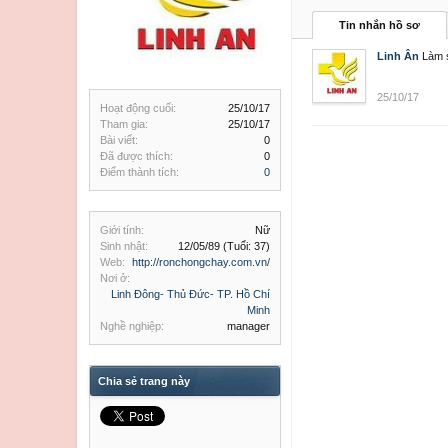
Tin nhắn hồ sơ
Linh Ân
Làm s
25/10/17
Hoạt động cuối:
25/10/17
Tham gia:
25/10/17
Bài viết:
0
Đã được thích:
0
Điểm thành tích:
0
Giới tính:
Nữ
Sinh nhật:
12/05/89
(Tuổi: 37)
Web:
http://ronchongchay.com.vn/
Nơi ở:
Linh Đông- Thủ Đức- TP. Hồ Chí
Minh
Nghề nghiệp:
manager
Chia sẻ trang này