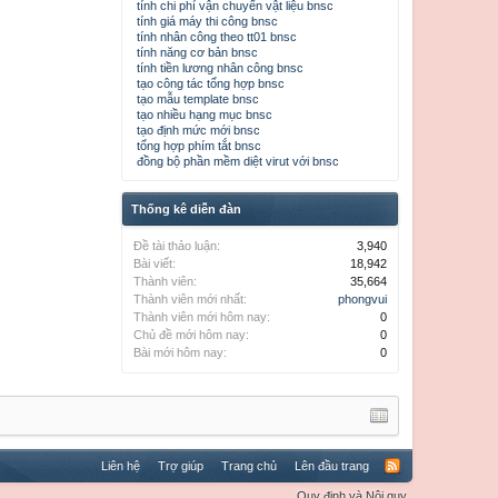
tính chi phí vận chuyển vật liệu bnsc
tính giá máy thi công bnsc
tính nhân công theo tt01 bnsc
tính năng cơ bản bnsc
tính tiền lương nhân công bnsc
tạo công tác tổng hợp bnsc
tạo mẫu template bnsc
tạo nhiều hạng mục bnsc
tạo định mức mới bnsc
tổng hợp phím tắt bnsc
đồng bộ phần mềm diệt virut với bnsc
Thống kê diễn đàn
Đề tài thảo luận:
3,940
Bài viết:
18,942
Thành viên:
35,664
Thành viên mới nhất:
phongvui
Thành viên mới hôm nay:
0
Chủ đề mới hôm nay:
0
Bài mới hôm nay:
0
Liên hệ
Trợ giúp
Trang chủ
Lên đầu trang
Quy định và Nội quy