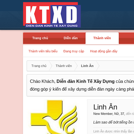
Trang chủ
Diễn đàn
Thành viên
Thành viên tiêu biểu
Đang truy cập
Hoạt động gần đây
Trang chủ
Thành viên
Linh Ân
Chào Khách,
Diễn đàn Kinh Tế Xây Dựng
của chúng
đóng góp ý kiến để xây dựng diễn đàn ngày càng phát
Linh Ân
New Member
, Nữ, 37,
đến t
Làm sao để bớt tiếng ồn 
Linh Ân được nhìn thấy lần 