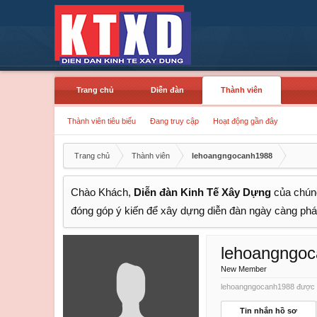
Trang chủ
Diễn đàn
Thành viên
Thành viên tiêu biểu
Đang truy cập
Hoạt động gần đây
Trang chủ
Thành viên
lehoangngocanh1988
Chào Khách,
Diễn đàn Kinh Tế Xây Dựng
của chúng
đóng góp ý kiến để xây dựng diễn đàn ngày càng phát
lehoangngo
New Member
lehoangngocanh1988 được nh
Tin nhắn hồ sơ