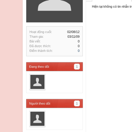
Hiện tại không có tin nhắn
Hoạt động cuối:
02/08/12
Tham gia:
03/11/09
Bài viết:
0
Đã được thích:
0
Điểm thành tích:
0
Đang theo dõi
1
Người theo dõi
1