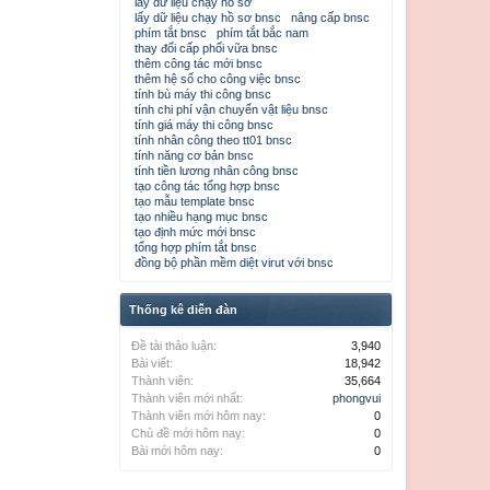
lấy dữ liệu chạy hồ sơ
lấy dữ liệu chạy hồ sơ bnsc
nâng cấp bnsc
phím tắt bnsc
phím tắt bắc nam
thay đổi cấp phối vữa bnsc
thêm công tác mới bnsc
thêm hệ số cho công việc bnsc
tính bù máy thi công bnsc
tính chi phí vận chuyển vật liệu bnsc
tính giá máy thi công bnsc
tính nhân công theo tt01 bnsc
tính năng cơ bản bnsc
tính tiền lương nhân công bnsc
tạo công tác tổng hợp bnsc
tạo mẫu template bnsc
tạo nhiều hạng mục bnsc
tạo định mức mới bnsc
tổng hợp phím tắt bnsc
đồng bộ phần mềm diệt virut với bnsc
Thống kê diễn đàn
Đề tài thảo luận:
3,940
Bài viết:
18,942
Thành viên:
35,664
Thành viên mới nhất:
phongvui
Thành viên mới hôm nay:
0
Chủ đề mới hôm nay:
0
Bài mới hôm nay:
0