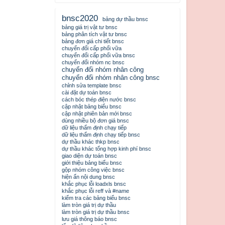
bnsc2020
bảng dự thầu bnsc
bảng giá trị vật tư bnsc
bảng phân tích vật tư bnsc
bảng đơn giá chi tiết bnsc
chuyển đổi cấp phối vữa
chuyển đổi cấp phối vữa bnsc
chuyển đổi nhóm nc bnsc
chuyển đổi nhóm nhân công
chuyển đổi nhóm nhân công bnsc
chỉnh sửa template bnsc
cài đặt dự toán bnsc
cách bóc thép điện nước bnsc
cập nhật bảng biểu bnsc
cập nhật phiên bản mới bnsc
dùng nhiều bộ đơn giá bnsc
dữ liệu thẩm định chạy tiếp
dữ liệu thẩm định chạy tiếp bnsc
dự thầu khác thkp bnsc
dự thầu khác tổng hợp kinh phí bnsc
giao diện dự toán bnsc
giới thiệu bảng biểu bnsc
gộp nhóm công việc bnsc
hiện ẩn nội dung bnsc
khắc phục lỗi loadxls bnsc
khắc phục lỗi reff và #name
kiểm tra các bảng biểu bnsc
làm tròn giá trị dự thầu
làm tròn giá trị dự thầu bnsc
lưu giá thông báo bnsc