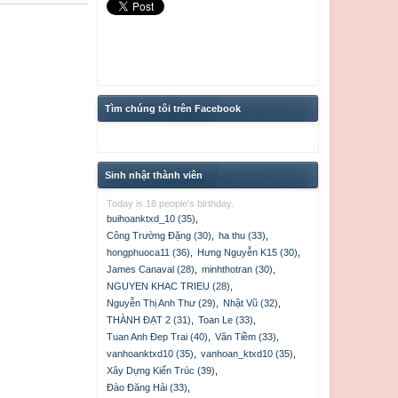
Tìm chúng tôi trên Facebook
Sinh nhật thành viên
Today is 18 people's birthday.
buihoanktxd_10 (35)
,
Nấm lùn
Công Trường Đặng (30)
,
ha thu (33)
,
hongphuoca11 (36)
,
Hưng Nguyễn K15 (30)
,
James Canaval (28)
,
minhthotran (30)
,
NGUYEN KHAC TRIEU (28)
,
Nguyễn Thị Anh Thư (29)
,
Nhật Vũ (32)
,
THÀNH ĐẠT 2 (31)
,
Toan Le (33)
,
Tuan Anh Đep Trai (40)
,
Văn Tiềm (33)
,
rita88
vanhoanktxd10 (35)
,
vanhoan_ktxd10 (35)
,
Xây Dựng Kiến Trúc (39)
,
Đào Đăng Hải (33)
,