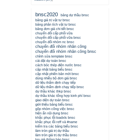
bnsc2020
bảng dự thầu bnsc
bảng giá trị vật tư bnsc
bảng phân tích vật tư bnsc
bảng đơn giá chi tiết bnsc
chuyển đổi cấp phối vữa
chuyển đổi cấp phối vữa bnsc
chuyển đổi nhóm nc bnsc
chuyển đổi nhóm nhân công
chuyển đổi nhóm nhân công bnsc
chỉnh sửa template bnsc
cài đặt dự toán bnsc
cách bóc thép điện nước bnsc
cập nhật bảng biểu bnsc
cập nhật phiên bản mới bnsc
dùng nhiều bộ đơn giá bnsc
dữ liệu thẩm định chạy tiếp
dữ liệu thẩm định chạy tiếp bnsc
dự thầu khác thkp bnsc
dự thầu khác tổng hợp kinh phí bnsc
giao diện dự toán bnsc
giới thiệu bảng biểu bnsc
gộp nhóm công việc bnsc
hiện ẩn nội dung bnsc
khắc phục lỗi loadxls bnsc
khắc phục lỗi reff và #name
kiểm tra các bảng biểu bnsc
làm tròn giá trị dự thầu
làm tròn giá trị dự thầu bnsc
lưu giá thông báo bnsc