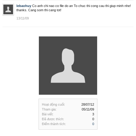
lebaohuy
Co anh chi nao co file do an To chuc thi cong cau thi giup minh nhe!
thanks. Cang som thi cang tot!
13/11/09
Hoạt động cuối:
28/07/12
Tham gia:
05/11/09
Bài viết:
3
Đã được thích:
0
Điểm thành tích:
0