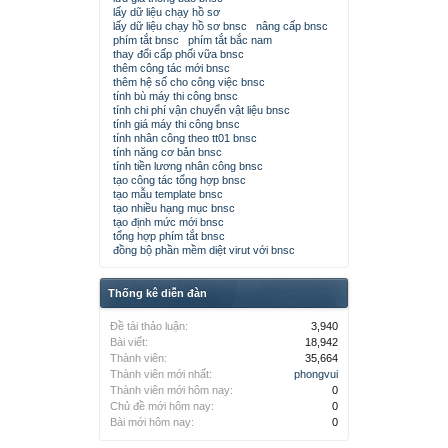
lấy dữ liệu chạy hồ sơ
lấy dữ liệu chạy hồ sơ bnsc
nâng cấp bnsc
phím tắt bnsc
phím tắt bắc nam
thay đổi cấp phối vữa bnsc
thêm công tác mới bnsc
thêm hệ số cho công việc bnsc
tính bù máy thi công bnsc
tính chi phí vận chuyển vật liệu bnsc
tính giá máy thi công bnsc
tính nhân công theo tt01 bnsc
tính năng cơ bản bnsc
tính tiền lương nhân công bnsc
tạo công tác tổng hợp bnsc
tạo mẫu template bnsc
tạo nhiều hạng mục bnsc
tạo định mức mới bnsc
tổng hợp phím tắt bnsc
đồng bộ phần mềm diệt virut với bnsc
Thống kê diễn đàn
Đề tài thảo luận:
3,940
Bài viết:
18,942
Thành viên:
35,664
Thành viên mới nhất:
phongvui
Thành viên mới hôm nay:
0
Chủ đề mới hôm nay:
0
Bài mới hôm nay:
0