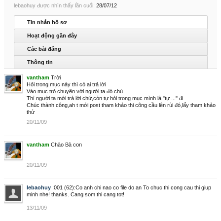
lebaohuy được nhìn thấy lần cuối:
28/07/12
Tin nhắn hồ sơ
Hoạt động gần đây
Các bài đăng
Thông tin
vantham
Trời
Hỏi trong mục này thì có ai trả lời
Vào mục trò chuyện với người ta đó chú
Thì người ta mới trả lời chứ,còn tự hỏi trong mục mình là "tự ..." đi
Chúc thành công,ah t mới post tham khảo thi công cầu lên rùi đó,lấy tham khảo
thử
20/11/09
vantham
Chào Bà con
20/11/09
lebaohuy
:001 (62):Co anh chi nao co file do an To chuc thi cong cau thi giup
minh nhe! thanks. Cang som thi cang tot!
13/11/09