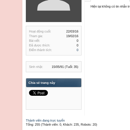
Hiện tại không có tin nhắn t
Hoạt động cuối:
22/03/16
Tham gia:
19/02/16
Bài viết:
0
Đã được thích:
0
Điểm thành tích:
0
Sinh nhật:
15/05/91
(Tuổi: 35)
Chia sẻ trang này
Thành viên đang trực tuyến
Tổng: 255 (Thành viên: 0, Khách: 235, Robots: 20)