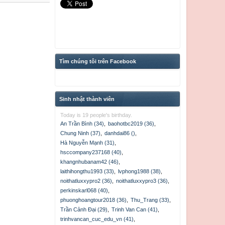
Tìm chúng tôi trên Facebook
Sinh nhật thành viên
Today is 19 people's birthday.
An Trần Bình (34)
,
baohotbc2019 (36)
,
Chung Ninh (37)
,
danhdai86 ()
,
Hà Nguyễn Mạnh (31)
,
hsccompany237168 (40)
,
khangnhubanam42 (46)
,
laithihongthu1993 (33)
,
lvphong1988 (38)
,
noithatluxxypro2 (36)
,
noithatluxxypro3 (36)
,
perkinskarl068 (40)
,
phuonghoangtour2018 (36)
,
Thu_Trang (33)
,
Trần Cảnh Đại (29)
,
Trinh Van Can (41)
,
trinhvancan_cuc_edu_vn (41)
,