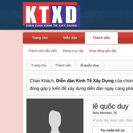
Trang chủ
Diễn đàn
Thành viên
Thành viên tiêu biểu
Đang truy cập
Hoạt động gần đây
Trang chủ
Thành viên
lê quốc duy
Chào Khách,
Diễn đàn Kinh Tế Xây Dựng
của chúng
đóng góp ý kiến để xây dựng diễn đàn ngày càng phát
lê quốc duy
New Member
, 35
lê quốc duy được nhìn thấy 
Tin nhắn hồ sơ