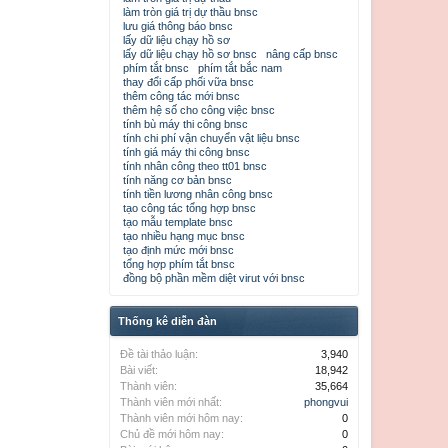
làm tròn giá trị dự thầu bnsc
lưu giá thông báo bnsc
lấy dữ liệu chạy hồ sơ
lấy dữ liệu chạy hồ sơ bnsc
nâng cấp bnsc
phím tắt bnsc
phím tắt bắc nam
thay đổi cấp phối vữa bnsc
thêm công tác mới bnsc
thêm hệ số cho công việc bnsc
tính bù máy thi công bnsc
tính chi phí vận chuyển vật liệu bnsc
tính giá máy thi công bnsc
tính nhân công theo tt01 bnsc
tính năng cơ bản bnsc
tính tiền lương nhân công bnsc
tạo công tác tổng hợp bnsc
tạo mẫu template bnsc
tạo nhiều hạng mục bnsc
tạo định mức mới bnsc
tổng hợp phím tắt bnsc
đồng bộ phần mềm diệt virut với bnsc
Thống kê diễn đàn
Đề tài thảo luận:
3,940
Bài viết:
18,942
Thành viên:
35,664
Thành viên mới nhất:
phongvui
Thành viên mới hôm nay:
0
Chủ đề mới hôm nay:
0