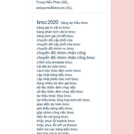
Trung Hiếu Phan (30)
,
vietsports88dotcom (41)
,
bnsc2020
bảng dự thầu bnsc
bảng giá trị vật tư bnsc
bảng phân tích vật tư bnsc
bảng đơn giá chi tiết bnsc
chuyển đổi cấp phối vữa
chuyển đổi cấp phối vữa bnsc
chuyển đổi nhóm nc bnsc
chuyển đổi nhóm nhân công
chuyển đổi nhóm nhân công bnsc
chỉnh sửa template bnsc
cài đặt dự toán bnsc
cách bóc thép điện nước bnsc
cập nhật bảng biểu bnsc
cập nhật phiên bản mới bnsc
dùng nhiều bộ đơn giá bnsc
dữ liệu thẩm định chạy tiếp
dữ liệu thẩm định chạy tiếp bnsc
dự thầu khác thkp bnsc
dự thầu khác tổng hợp kinh phí bnsc
giao diện dự toán bnsc
giới thiệu bảng biểu bnsc
gộp nhóm công việc bnsc
hiện ẩn nội dung bnsc
khắc phục lỗi loadxls bnsc
khắc phục lỗi reff và #name
kiểm tra các bảng biểu bnsc
làm tròn giá trị dự thầu