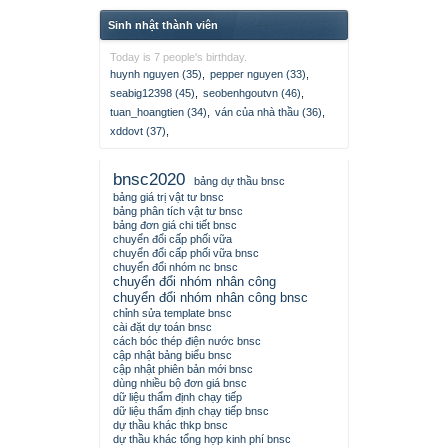
Sinh nhật thành viên
Today is 7 people's birthday.
huynh nguyen (35)
,
pepper nguyen (33)
,
seabig12398 (45)
,
seobenhgoutvn (46)
,
tuan_hoangtien (34)
,
ván của nhà thầu (36)
,
xddovt (37)
,
bnsc2020
bảng dự thầu bnsc
bảng giá trị vật tư bnsc
bảng phân tích vật tư bnsc
bảng đơn giá chi tiết bnsc
chuyển đổi cấp phối vữa
chuyển đổi cấp phối vữa bnsc
chuyển đổi nhóm nc bnsc
chuyển đổi nhóm nhân công
chuyển đổi nhóm nhân công bnsc
chỉnh sửa template bnsc
cài đặt dự toán bnsc
cách bóc thép điện nước bnsc
cập nhật bảng biểu bnsc
cập nhật phiên bản mới bnsc
dùng nhiều bộ đơn giá bnsc
dữ liệu thẩm định chạy tiếp
dữ liệu thẩm định chạy tiếp bnsc
dự thầu khác thkp bnsc
dự thầu khác tổng hợp kinh phí bnsc