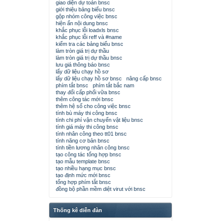
giao diện dự toán bnsc
giới thiệu bảng biểu bnsc
gộp nhóm công việc bnsc
hiện ẩn nội dung bnsc
khắc phục lỗi loadxls bnsc
khắc phục lỗi reff và #name
kiểm tra các bảng biểu bnsc
làm tròn giá trị dự thầu
làm tròn giá trị dự thầu bnsc
lưu giá thông báo bnsc
lấy dữ liệu chạy hồ sơ
lấy dữ liệu chạy hồ sơ bnsc
nâng cấp bnsc
phím tắt bnsc
phím tắt bắc nam
thay đổi cấp phối vữa bnsc
thêm công tác mới bnsc
thêm hệ số cho công việc bnsc
tính bù máy thi công bnsc
tính chi phí vận chuyển vật liệu bnsc
tính giá máy thi công bnsc
tính nhân công theo tt01 bnsc
tính năng cơ bản bnsc
tính tiền lương nhân công bnsc
tạo công tác tổng hợp bnsc
tạo mẫu template bnsc
tạo nhiều hạng mục bnsc
tạo định mức mới bnsc
tổng hợp phím tắt bnsc
đồng bộ phần mềm diệt virut với bnsc
Thống kê diễn đàn