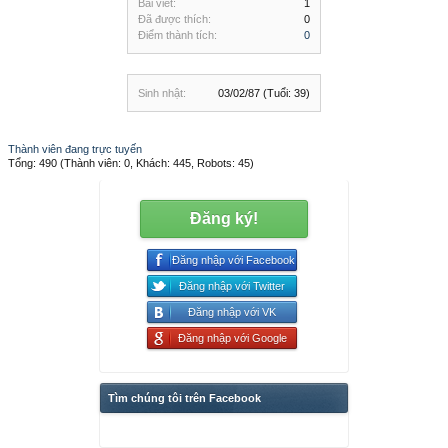
Bài viết:
1
Đã được thích:
0
Điểm thành tích:
0
Sinh nhật:
03/02/87
(Tuổi: 39)
Thành viên đang trực tuyến
Tổng: 490 (Thành viên: 0, Khách: 445, Robots: 45)
Đăng ký!
Đăng nhập với Facebook
Đăng nhập với Twitter
Đăng nhập với VK
Đăng nhập với Google
Tìm chúng tôi trên Facebook