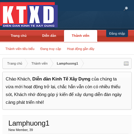
Đăng nhập
Trang chủ
Diễn đàn
Thành viên
Thành viên tiêu biểu
Đang truy cập
Hoạt động gần đây
Trang chủ
Thành viên
Lamphuong1
Chào Khách,
Diễn đàn Kinh Tế Xây Dựng
của chúng ta
vừa mới hoạt động trở lại, chắc hẳn vẫn còn có nhiều thiếu
sót, Khách nhớ đóng góp ý kiến để xây dựng diễn đàn ngày
càng phát triển nhé!
Lamphuong1
New Member
, 39