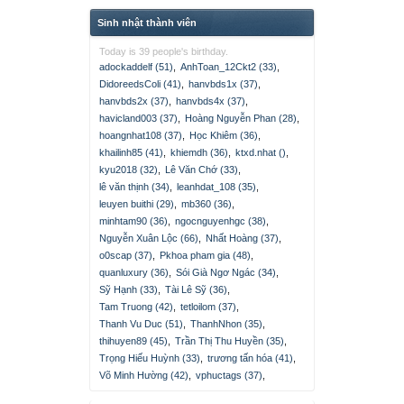
Sinh nhật thành viên
Today is 39 people's birthday.
adockaddelf (51)
,
AnhToan_12Ckt2 (33)
,
DidoreedsColi (41)
,
hanvbds1x (37)
,
hanvbds2x (37)
,
hanvbds4x (37)
,
havicland003 (37)
,
Hoàng Nguyễn Phan (28)
,
hoangnhat108 (37)
,
Học Khiêm (36)
,
khailinh85 (41)
,
khiemdh (36)
,
ktxd.nhat ()
,
kyu2018 (32)
,
Lê Văn Chớ (33)
,
lê văn thịnh (34)
,
leanhdat_108 (35)
,
leuyen buithi (29)
,
mb360 (36)
,
minhtam90 (36)
,
ngocnguyenhgc (38)
,
Nguyễn Xuân Lộc (66)
,
Nhất Hoàng (37)
,
o0scap (37)
,
Pkhoa pham gia (48)
,
quanluxury (36)
,
Sói Già Ngơ Ngác (34)
,
Sỹ Hạnh (33)
,
Tài Lê Sỹ (36)
,
Tam Truong (42)
,
tetloilom (37)
,
Thanh Vu Duc (51)
,
ThanhNhon (35)
,
thihuyen89 (45)
,
Trần Thị Thu Huyền (35)
,
Trọng Hiếu Huỳnh (33)
,
trương tấn hóa (41)
,
Võ Minh Hường (42)
,
vphuctags (37)
,