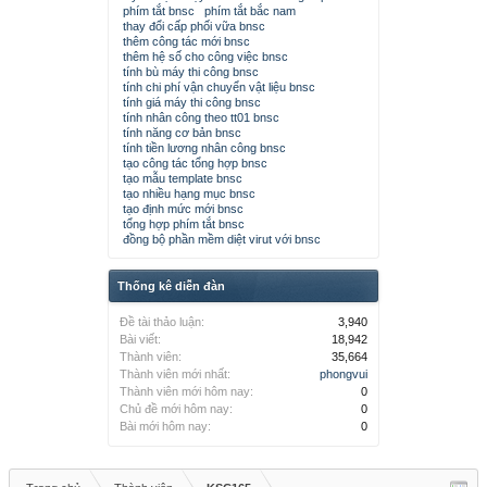
phím tắt bnsc
phím tắt bắc nam
thay đổi cấp phối vữa bnsc
thêm công tác mới bnsc
thêm hệ số cho công việc bnsc
tính bù máy thi công bnsc
tính chi phí vận chuyển vật liệu bnsc
tính giá máy thi công bnsc
tính nhân công theo tt01 bnsc
tính năng cơ bản bnsc
tính tiền lương nhân công bnsc
tạo công tác tổng hợp bnsc
tạo mẫu template bnsc
tạo nhiều hạng mục bnsc
tạo định mức mới bnsc
tổng hợp phím tắt bnsc
đồng bộ phần mềm diệt virut với bnsc
Thống kê diễn đàn
Đề tài thảo luận:
3,940
Bài viết:
18,942
Thành viên:
35,664
Thành viên mới nhất:
phongvui
Thành viên mới hôm nay:
0
Chủ đề mới hôm nay:
0
Bài mới hôm nay:
0