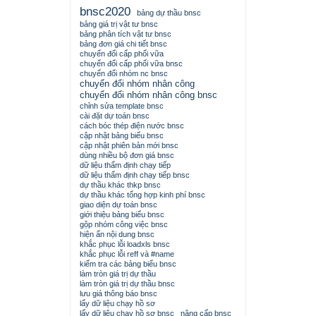
bnsc2020
bảng dự thầu bnsc
bảng giá trị vật tư bnsc
bảng phân tích vật tư bnsc
bảng đơn giá chi tiết bnsc
chuyển đổi cấp phối vữa
chuyển đổi cấp phối vữa bnsc
chuyển đổi nhóm nc bnsc
chuyển đổi nhóm nhân công
chuyển đổi nhóm nhân công bnsc
chỉnh sửa template bnsc
cài đặt dự toán bnsc
cách bóc thép điện nước bnsc
cập nhật bảng biểu bnsc
cập nhật phiên bản mới bnsc
dùng nhiều bộ đơn giá bnsc
dữ liệu thẩm định chạy tiếp
dữ liệu thẩm định chạy tiếp bnsc
dự thầu khác thkp bnsc
dự thầu khác tổng hợp kinh phí bnsc
giao diện dự toán bnsc
giới thiệu bảng biểu bnsc
gộp nhóm công việc bnsc
hiện ẩn nội dung bnsc
khắc phục lỗi loadxls bnsc
khắc phục lỗi reff và #name
kiểm tra các bảng biểu bnsc
làm tròn giá trị dự thầu
làm tròn giá trị dự thầu bnsc
lưu giá thông báo bnsc
lấy dữ liệu chạy hồ sơ
lấy dữ liệu chạy hồ sơ bnsc
nâng cấp bnsc