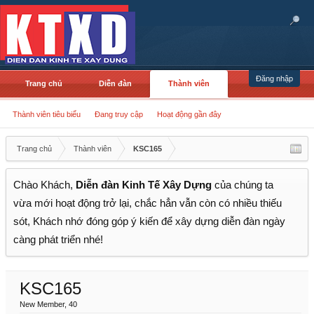
Đăng nhập
Trang chủ
Diễn đàn
Thành viên
Thành viên tiêu biểu
Đang truy cập
Hoạt động gần đây
Trang chủ
Thành viên
KSC165
Chào Khách,
Diễn đàn Kinh Tế Xây Dựng
của chúng ta
vừa mới hoạt động trở lại, chắc hẳn vẫn còn có nhiều thiếu
sót, Khách nhớ đóng góp ý kiến để xây dựng diễn đàn ngày
càng phát triển nhé!
KSC165
New Member
, 40