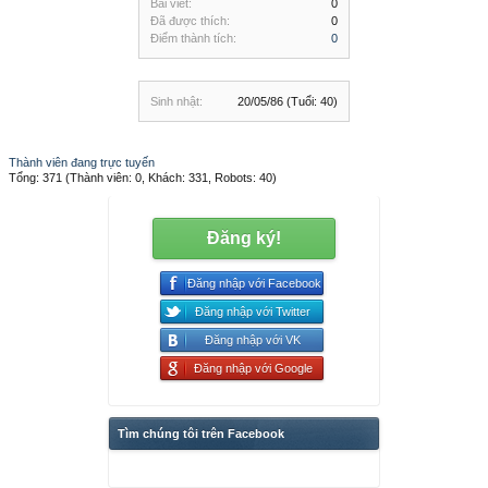
Bài viết:
0
Đã được thích:
0
Điểm thành tích:
0
Sinh nhật:
20/05/86
(Tuổi: 40)
Thành viên đang trực tuyến
Tổng: 371 (Thành viên: 0, Khách: 331, Robots: 40)
Đăng ký!
Đăng nhập với Facebook
Đăng nhập với Twitter
Đăng nhập với VK
Đăng nhập với Google
Tìm chúng tôi trên Facebook