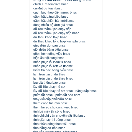
chỉnh sửa template bnsc
cài đặt dự toán bnsc
cách bóc thép điện nước bnsc
cập nhật bảng biểu bnsc
cập nhật phiên bản mới bnsc
dùng nhiều bộ đơn giá bnsc
dữ liệu thẩm định chạy tiếp
dữ liệu thẩm định chạy tiếp bnsc
dự thầu khác thkp bnsc
dự thầu khác tổng hợp kinh phí bnsc
giao diện dự toán bnsc
giới thiệu bảng biểu bnsc
gộp nhóm công việc bnsc
hiện ẩn nội dung bnsc
khắc phục lỗi loadxls bnsc
khắc phục lỗi reff và #name
kiểm tra các bảng biểu bnsc
làm tròn giá trị dự thầu
làm tròn giá trị dự thầu bnsc
lưu giá thông báo bnsc
lấy dữ liệu chạy hồ sơ
lấy dữ liệu chạy hồ sơ bnsc
nâng cấp bnsc
phím tắt bnsc
phím tắt bắc nam
thay đổi cấp phối vữa bnsc
thêm công tác mới bnsc
thêm hệ số cho công việc bnsc
tính bù máy thi công bnsc
tính chi phí vận chuyển vật liệu bnsc
tính giá máy thi công bnsc
tính nhân công theo tt01 bnsc
tính năng cơ bản bnsc