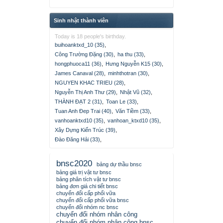
Sinh nhật thành viên
Today is 18 people's birthday.
buihoanktxd_10 (35)
,
Công Trường Đặng (30)
,
ha thu (33)
,
hongphuoca11 (36)
,
Hưng Nguyễn K15 (30)
,
James Canaval (28)
,
minhthotran (30)
,
NGUYEN KHAC TRIEU (28)
,
Nguyễn Thị Anh Thư (29)
,
Nhật Vũ (32)
,
THÀNH ĐẠT 2 (31)
,
Toan Le (33)
,
Tuan Anh Đep Trai (40)
,
Văn Tiềm (33)
,
vanhoanktxd10 (35)
,
vanhoan_ktxd10 (35)
,
Xây Dựng Kiến Trúc (39)
,
Đào Đăng Hải (33)
,
bnsc2020
bảng dự thầu bnsc
bảng giá trị vật tư bnsc
bảng phân tích vật tư bnsc
bảng đơn giá chi tiết bnsc
chuyển đổi cấp phối vữa
chuyển đổi cấp phối vữa bnsc
chuyển đổi nhóm nc bnsc
chuyển đổi nhóm nhân công
chuyển đổi nhóm nhân công bnsc