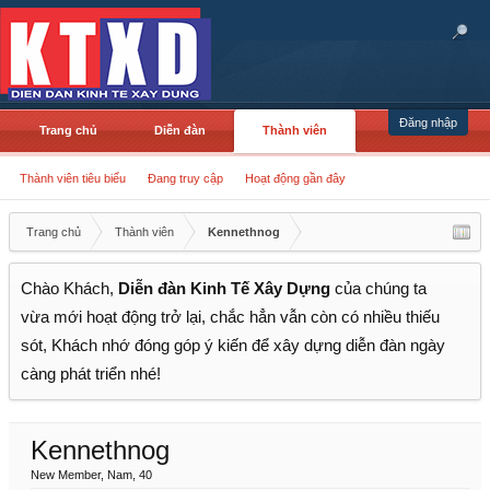
Đăng nhập
Trang chủ
Diễn đàn
Thành viên
Thành viên tiêu biểu
Đang truy cập
Hoạt động gần đây
Trang chủ
Thành viên
Kennethnog
Chào Khách,
Diễn đàn Kinh Tế Xây Dựng
của chúng ta
vừa mới hoạt động trở lại, chắc hẳn vẫn còn có nhiều thiếu
sót, Khách nhớ đóng góp ý kiến để xây dựng diễn đàn ngày
càng phát triển nhé!
Kennethnog
New Member
, Nam, 40