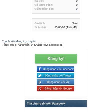
Bài viết:
0
Đã được thích:
0
Điểm thành tích:
0
Giới tính:
Nam
Sinh nhật:
13/05/86
(Tuổi: 40)
Thành viên đang trực tuyến
Tổng: 507 (Thành viên: 0, Khách: 462, Robots: 45)
Đăng ký!
Đăng nhập với Facebook
Đăng nhập với Twitter
Đăng nhập với VK
Đăng nhập với Google
Tìm chúng tôi trên Facebook