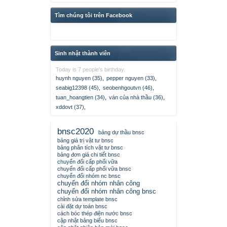
Tìm chúng tôi trên Facebook
Sinh nhật thành viên
Today is 7 people's birthday.
huynh nguyen (35)
,
pepper nguyen (33)
,
seabig12398 (45)
,
seobenhgoutvn (46)
,
tuan_hoangtien (34)
,
ván của nhà thầu (36)
,
xddovt (37)
,
bnsc2020
bảng dự thầu bnsc
bảng giá trị vật tư bnsc
bảng phân tích vật tư bnsc
bảng đơn giá chi tiết bnsc
chuyển đổi cấp phối vữa
chuyển đổi cấp phối vữa bnsc
chuyển đổi nhóm nc bnsc
chuyển đổi nhóm nhân công
chuyển đổi nhóm nhân công bnsc
chỉnh sửa template bnsc
cài đặt dự toán bnsc
cách bóc thép điện nước bnsc
cập nhật bảng biểu bnsc