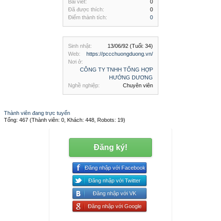
Bài viết:
0
Đã được thích:
0
Điểm thành tích:
0
Sinh nhật:
13/06/92
(Tuổi: 34)
Web:
https://pccchuongduong.vn/
Nơi ở:
CÔNG TY TNHH TỔNG HỢP
HƯỚNG DƯƠNG
Nghề nghiệp:
Chuyên viên
Thành viên đang trực tuyến
Tổng: 467 (Thành viên: 0, Khách: 448, Robots: 19)
Đăng ký!
Đăng nhập với Facebook
Đăng nhập với Twitter
Đăng nhập với VK
Đăng nhập với Google