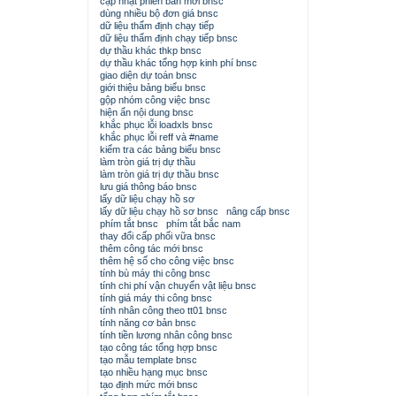
cập nhật phiên bản mới bnsc
dùng nhiều bộ đơn giá bnsc
dữ liệu thẩm định chạy tiếp
dữ liệu thẩm định chạy tiếp bnsc
dự thầu khác thkp bnsc
dự thầu khác tổng hợp kinh phí bnsc
giao diện dự toán bnsc
giới thiệu bảng biểu bnsc
gộp nhóm công việc bnsc
hiện ẩn nội dung bnsc
khắc phục lỗi loadxls bnsc
khắc phục lỗi reff và #name
kiểm tra các bảng biểu bnsc
làm tròn giá trị dự thầu
làm tròn giá trị dự thầu bnsc
lưu giá thông báo bnsc
lấy dữ liệu chạy hồ sơ
lấy dữ liệu chạy hồ sơ bnsc
nâng cấp bnsc
phím tắt bnsc
phím tắt bắc nam
thay đổi cấp phối vữa bnsc
thêm công tác mới bnsc
thêm hệ số cho công việc bnsc
tính bù máy thi công bnsc
tính chi phí vận chuyển vật liệu bnsc
tính giá máy thi công bnsc
tính nhân công theo tt01 bnsc
tính năng cơ bản bnsc
tính tiền lương nhân công bnsc
tạo công tác tổng hợp bnsc
tạo mẫu template bnsc
tạo nhiều hạng mục bnsc
tạo định mức mới bnsc