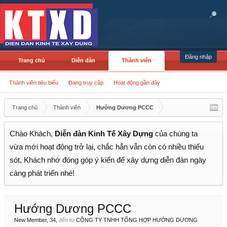
Đăng nhập
Trang chủ
Diễn đàn
Thành viên
Thành viên tiêu biểu
Đang truy cập
Hoạt động gần đây
Trang chủ
Thành viên
Hướng Dương PCCC
Chào Khách,
Diễn đàn Kinh Tế Xây Dựng
của chúng ta
vừa mới hoạt động trở lại, chắc hẳn vẫn còn có nhiều thiếu
sót, Khách nhớ đóng góp ý kiến để xây dựng diễn đàn ngày
càng phát triển nhé!
Hướng Dương PCCC
New Member
, 34,
đến từ
CÔNG TY TNHH TỔNG HỢP HƯỚNG DƯƠNG