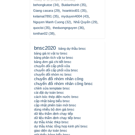
behongkutoe (34)
,
Buidanhsinh (35)
,
Giang casara (29)
,
hoanktxd01 (35)
,
kelamat7891 (35)
,
myduyen4004 (43)
,
Nguyen Manh Cuong (32)
,
Nhã Quyên (29)
,
quocloi (35)
,
theduongnguyen (36)
,
tonthan02 (38)
,
bnsc2020
bảng dự thầu bnsc
bảng giá trị vật tư bnsc
bảng phân tích vật tư bnsc
bảng đơn giá chi tiết bnsc
chuyển đổi cấp phối vữa
chuyển đổi cấp phối vữa bnsc
chuyển đổi nhóm nc bnsc
chuyển đổi nhóm nhân công
chuyển đổi nhóm nhân công bnsc
chỉnh sửa template bnsc
cài đặt dự toán bnsc
cách bóc thép điện nước bnsc
cập nhật bảng biểu bnsc
cập nhật phiên bản mới bnsc
dùng nhiều bộ đơn giá bnsc
dữ liệu thẩm định chạy tiếp
dữ liệu thẩm định chạy tiếp bnsc
dự thầu khác thkp bnsc
dự thầu khác tổng hợp kinh phí bnsc
giao diện dự toán bnsc
giới thiệu bảng biểu bnsc