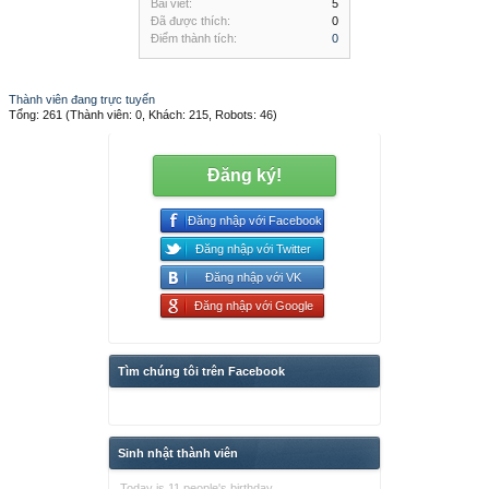
Bài viết:
5
Đã được thích:
0
Điểm thành tích:
0
Thành viên đang trực tuyến
Tổng: 261 (Thành viên: 0, Khách: 215, Robots: 46)
Đăng ký!
Đăng nhập với Facebook
Đăng nhập với Twitter
Đăng nhập với VK
Đăng nhập với Google
Tìm chúng tôi trên Facebook
Sinh nhật thành viên
Today is 11 people's birthday.