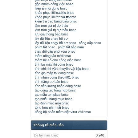
gộp nhóm công việc bnsc
hiện ẩn nội dung bnsc
khắc phục lỗi loadxls bnsc
khắc phục lỗi reff và #name
kiểm tra các bảng biểu bnsc
làm tròn giá trị dự thầu
làm tròn giá trị dự thầu bnsc
lưu giá thông báo bnsc
lấy dữ liệu chạy hồ sơ
lấy dữ liệu chạy hồ sơ bnsc
nâng cấp bnsc
phím tắt bnsc
phím tắt bắc nam
thay đổi cấp phối vữa bnsc
thêm công tác mới bnsc
thêm hệ số cho công việc bnsc
tính bù máy thi công bnsc
tính chi phí vận chuyển vật liệu bnsc
tính giá máy thi công bnsc
tính nhân công theo tt01 bnsc
tính năng cơ bản bnsc
tính tiền lương nhân công bnsc
tạo công tác tổng hợp bnsc
tạo mẫu template bnsc
tạo nhiều hạng mục bnsc
tạo định mức mới bnsc
tổng hợp phím tắt bnsc
đồng bộ phần mềm diệt virut với bnsc
Thống kê diễn đàn
Đề tài thảo luận:
3,940