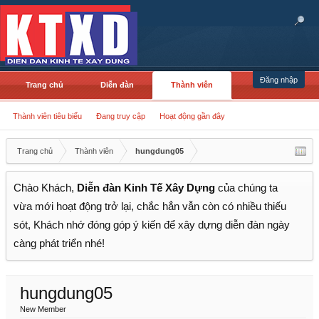
Đăng nhập
Trang chủ
Diễn đàn
Thành viên
Thành viên tiêu biểu
Đang truy cập
Hoạt động gần đây
Trang chủ
Thành viên
hungdung05
Chào Khách,
Diễn đàn Kinh Tế Xây Dựng
của chúng ta
vừa mới hoạt động trở lại, chắc hẳn vẫn còn có nhiều thiếu
sót, Khách nhớ đóng góp ý kiến để xây dựng diễn đàn ngày
càng phát triển nhé!
hungdung05
New Member