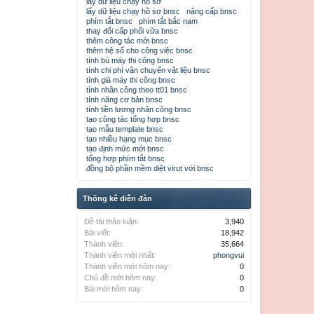
lấy dữ liệu chạy hồ sơ
lấy dữ liệu chạy hồ sơ bnsc
nâng cấp bnsc
phím tắt bnsc
phím tắt bắc nam
thay đổi cấp phối vữa bnsc
thêm công tác mới bnsc
thêm hệ số cho công việc bnsc
tính bù máy thi công bnsc
tính chi phí vận chuyển vật liệu bnsc
tính giá máy thi công bnsc
tính nhân công theo tt01 bnsc
tính năng cơ bản bnsc
tính tiền lương nhân công bnsc
tạo công tác tổng hợp bnsc
tạo mẫu template bnsc
tạo nhiều hạng mục bnsc
tạo định mức mới bnsc
tổng hợp phím tắt bnsc
đồng bộ phần mềm diệt virut với bnsc
Thống kê diễn đàn
Đề tài thảo luận:
3,940
Bài viết:
18,942
Thành viên:
35,664
Thành viên mới nhất:
phongvui
Thành viên mới hôm nay:
0
Chủ đề mới hôm nay:
0
Bài mới hôm nay:
0