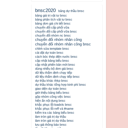
bnsc2020
bảng dự thầu bnsc
bảng giá trị vật tư bnsc
bảng phân tích vật tư bnsc
bảng đơn giá chi tiết bnsc
chuyển đổi cấp phối vữa
chuyển đổi cấp phối vữa bnsc
chuyển đổi nhóm nc bnsc
chuyển đổi nhóm nhân công
chuyển đổi nhóm nhân công bnsc
chỉnh sửa template bnsc
cài đặt dự toán bnsc
cách bóc thép điện nước bnsc
cập nhật bảng biểu bnsc
cập nhật phiên bản mới bnsc
dùng nhiều bộ đơn giá bnsc
dữ liệu thẩm định chạy tiếp
dữ liệu thẩm định chạy tiếp bnsc
dự thầu khác thkp bnsc
dự thầu khác tổng hợp kinh phí bnsc
giao diện dự toán bnsc
giới thiệu bảng biểu bnsc
gộp nhóm công việc bnsc
hiện ẩn nội dung bnsc
khắc phục lỗi loadxls bnsc
khắc phục lỗi reff và #name
kiểm tra các bảng biểu bnsc
làm tròn giá trị dự thầu
làm tròn giá trị dự thầu bnsc
lưu giá thông báo bnsc