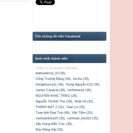
Tìm chúng tôi trên Facebook
Sinh nhật thành viên
Today is 18 people's birthday.
buihoanktxd_10 (35)
,
Công Trường Đặng (30)
,
ha thu (33)
,
hongphuoca11 (36)
,
Hưng Nguyễn K15 (30)
,
James Canaval (28)
,
minhthotran (30)
,
NGUYEN KHAC TRIEU (28)
,
Nguyễn Thị Anh Thư (29)
,
Nhật Vũ (32)
,
THÀNH ĐẠT 2 (31)
,
Toan Le (33)
,
Tuan Anh Đep Trai (40)
,
Văn Tiềm (33)
,
vanhoanktxd10 (35)
,
vanhoan_ktxd10 (35)
,
Xây Dựng Kiến Trúc (39)
,
Đào Đăng Hải (33)
,