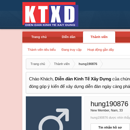
Trang chủ
Diễn đàn
Thành viên
Thành viên tiêu biểu
Đang truy cập
Hoạt động gần đây
Trang chủ
Thành viên
hung190876
Chào Khách,
Diễn đàn Kinh Tế Xây Dựng
của chúng
đóng góp ý kiến để xây dựng diễn đàn ngày càng phát
hung190876
New Member
, Nam, 33
hung190876 được nhìn thấy 
Tin nhắn hồ sơ