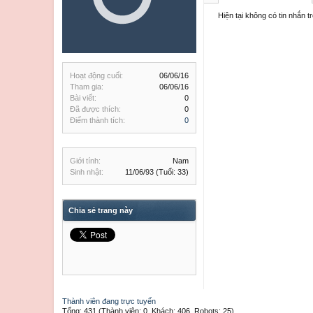
Hiện tại không có tin nhắn 
Hoạt động cuối:
06/06/16
Tham gia:
06/06/16
Bài viết:
0
Đã được thích:
0
Điểm thành tích:
0
Giới tính:
Nam
Sinh nhật:
11/06/93
(Tuổi: 33)
Chia sẻ trang này
Thành viên đang trực tuyến
Tổng: 431 (Thành viên: 0, Khách: 406, Robots: 25)