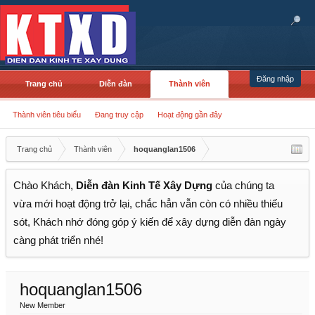
Đăng nhập
Trang chủ
Diễn đàn
Thành viên
Thành viên tiêu biểu
Đang truy cập
Hoạt động gần đây
Trang chủ
Thành viên
hoquanglan1506
Chào Khách,
Diễn đàn Kinh Tế Xây Dựng
của chúng ta
vừa mới hoạt động trở lại, chắc hẳn vẫn còn có nhiều thiếu
sót, Khách nhớ đóng góp ý kiến để xây dựng diễn đàn ngày
càng phát triển nhé!
hoquanglan1506
New Member