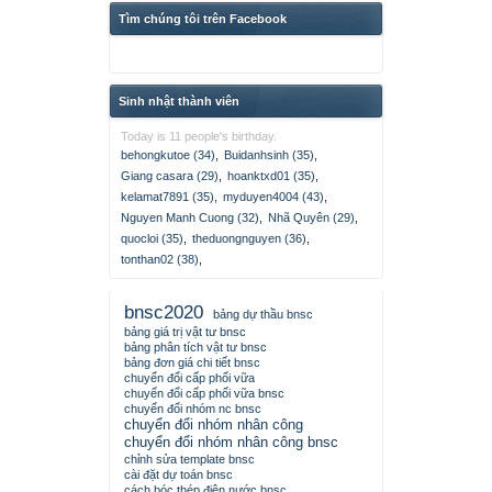
Tìm chúng tôi trên Facebook
Sinh nhật thành viên
Today is 11 people's birthday.
behongkutoe (34)
,
Buidanhsinh (35)
,
Giang casara (29)
,
hoanktxd01 (35)
,
kelamat7891 (35)
,
myduyen4004 (43)
,
Nguyen Manh Cuong (32)
,
Nhã Quyên (29)
,
quocloi (35)
,
theduongnguyen (36)
,
tonthan02 (38)
,
bnsc2020
bảng dự thầu bnsc
bảng giá trị vật tư bnsc
bảng phân tích vật tư bnsc
bảng đơn giá chi tiết bnsc
chuyển đổi cấp phối vữa
chuyển đổi cấp phối vữa bnsc
chuyển đổi nhóm nc bnsc
chuyển đổi nhóm nhân công
chuyển đổi nhóm nhân công bnsc
chỉnh sửa template bnsc
cài đặt dự toán bnsc
cách bóc thép điện nước bnsc