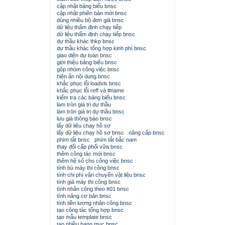
cập nhật bảng biểu bnsc
cập nhật phiên bản mới bnsc
dùng nhiều bộ đơn giá bnsc
dữ liệu thẩm định chạy tiếp
dữ liệu thẩm định chạy tiếp bnsc
dự thầu khác thkp bnsc
dự thầu khác tổng hợp kinh phí bnsc
giao diện dự toán bnsc
giới thiệu bảng biểu bnsc
gộp nhóm công việc bnsc
hiện ẩn nội dung bnsc
khắc phục lỗi loadxls bnsc
khắc phục lỗi reff và #name
kiểm tra các bảng biểu bnsc
làm tròn giá trị dự thầu
làm tròn giá trị dự thầu bnsc
lưu giá thông báo bnsc
lấy dữ liệu chạy hồ sơ
lấy dữ liệu chạy hồ sơ bnsc
nâng cấp bnsc
phím tắt bnsc
phím tắt bắc nam
thay đổi cấp phối vữa bnsc
thêm công tác mới bnsc
thêm hệ số cho công việc bnsc
tính bù máy thi công bnsc
tính chi phí vận chuyển vật liệu bnsc
tính giá máy thi công bnsc
tính nhân công theo tt01 bnsc
tính năng cơ bản bnsc
tính tiền lương nhân công bnsc
tạo công tác tổng hợp bnsc
tạo mẫu template bnsc
tạo nhiều hạng mục bnsc