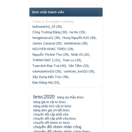
Sinh nhật thành viên
Today is 18 people's birthday.
buihoanktxd_10 (35)
,
Công Trường Đặng (30)
,
ha thu (33)
,
hongphuoca11 (36)
,
Hưng Nguyễn K15 (30)
,
James Canaval (28)
,
minhthotran (30)
,
NGUYEN KHAC TRIEU (28)
,
Nguyễn Thị Anh Thư (29)
,
Nhật Vũ (32)
,
THÀNH ĐẠT 2 (31)
,
Toan Le (33)
,
Tuan Anh Đep Trai (40)
,
Văn Tiềm (33)
,
vanhoanktxd10 (35)
,
vanhoan_ktxd10 (35)
,
Xây Dựng Kiến Trúc (39)
,
Đào Đăng Hải (33)
,
bnsc2020
bảng dự thầu bnsc
bảng giá trị vật tư bnsc
bảng phân tích vật tư bnsc
bảng đơn giá chi tiết bnsc
chuyển đổi cấp phối vữa
chuyển đổi cấp phối vữa bnsc
chuyển đổi nhóm nc bnsc
chuyển đổi nhóm nhân công
chuyển đổi nhóm nhân công bnsc