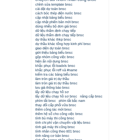
chỉnh sửa template bnsc
cài đặt dự toán bnsc
cách bóc thép điện nước bnsc
cập nhật bảng biểu bnsc
cập nhật phiên bản mới bnsc
dùng nhiều bộ đơn giá bnsc
dữ liệu thẩm định chạy tiếp
dữ liệu thẩm định chạy tiếp bnsc
dự thầu khác thkp bnsc
dự thầu khác tổng hợp kinh phí bnsc
giao diện dự toán bnsc
giới thiệu bảng biểu bnsc
gộp nhóm công việc bnsc
hiện ẩn nội dung bnsc
khắc phục lỗi loadxls bnsc
khắc phục lỗi reff và #name
kiểm tra các bảng biểu bnsc
làm tròn giá trị dự thầu
làm tròn giá trị dự thầu bnsc
lưu giá thông báo bnsc
lấy dữ liệu chạy hồ sơ
lấy dữ liệu chạy hồ sơ bnsc
nâng cấp bnsc
phím tắt bnsc
phím tắt bắc nam
thay đổi cấp phối vữa bnsc
thêm công tác mới bnsc
thêm hệ số cho công việc bnsc
tính bù máy thi công bnsc
tính chi phí vận chuyển vật liệu bnsc
tính giá máy thi công bnsc
tính nhân công theo tt01 bnsc
tính năng cơ bản bnsc