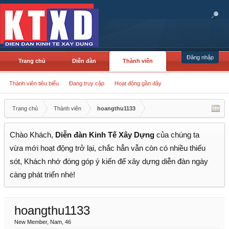
Đăng nhập
Trang chủ
Diễn đàn
Thành viên
Thành viên tiêu biểu
Đang truy cập
Hoạt động gần đây
Trang chủ
Thành viên
hoangthu1133
Chào Khách,
Diễn đàn Kinh Tế Xây Dựng
của chúng ta
vừa mới hoạt động trở lại, chắc hẳn vẫn còn có nhiều thiếu
sót, Khách nhớ đóng góp ý kiến để xây dựng diễn đàn ngày
càng phát triển nhé!
hoangthu1133
New Member
, Nam, 46