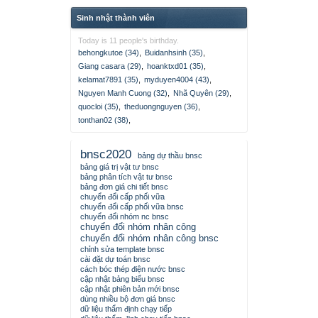
Sinh nhật thành viên
Today is 11 people's birthday.
behongkutoe (34)
,
Buidanhsinh (35)
,
Giang casara (29)
,
hoanktxd01 (35)
,
kelamat7891 (35)
,
myduyen4004 (43)
,
Nguyen Manh Cuong (32)
,
Nhã Quyên (29)
,
quocloi (35)
,
theduongnguyen (36)
,
tonthan02 (38)
,
bnsc2020
bảng dự thầu bnsc
bảng giá trị vật tư bnsc
bảng phân tích vật tư bnsc
bảng đơn giá chi tiết bnsc
chuyển đổi cấp phối vữa
chuyển đổi cấp phối vữa bnsc
chuyển đổi nhóm nc bnsc
chuyển đổi nhóm nhân công
chuyển đổi nhóm nhân công bnsc
chỉnh sửa template bnsc
cài đặt dự toán bnsc
cách bóc thép điện nước bnsc
cập nhật bảng biểu bnsc
cập nhật phiên bản mới bnsc
dùng nhiều bộ đơn giá bnsc
dữ liệu thẩm định chạy tiếp