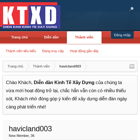
Đăng nhập
Trang chủ
Diễn đàn
Thành viên
Thành viên tiêu biểu
Đang truy cập
Hoạt động gần đây
Trang chủ
Thành viên
havicland003
Chào Khách,
Diễn đàn Kinh Tế Xây Dựng
của chúng ta
vừa mới hoạt động trở lại, chắc hẳn vẫn còn có nhiều thiếu
sót, Khách nhớ đóng góp ý kiến để xây dựng diễn đàn ngày
càng phát triển nhé!
havicland003
New Member
, 36