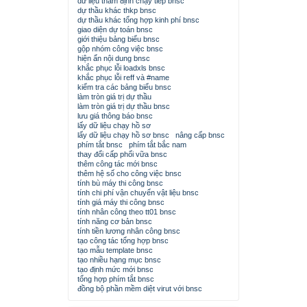
dữ liệu thẩm định chạy tiếp bnsc
dự thầu khác thkp bnsc
dự thầu khác tổng hợp kinh phí bnsc
giao diện dự toán bnsc
giới thiệu bảng biểu bnsc
gộp nhóm công việc bnsc
hiện ẩn nội dung bnsc
khắc phục lỗi loadxls bnsc
khắc phục lỗi reff và #name
kiểm tra các bảng biểu bnsc
làm tròn giá trị dự thầu
làm tròn giá trị dự thầu bnsc
lưu giá thông báo bnsc
lấy dữ liệu chạy hồ sơ
lấy dữ liệu chạy hồ sơ bnsc
nâng cấp bnsc
phím tắt bnsc
phím tắt bắc nam
thay đổi cấp phối vữa bnsc
thêm công tác mới bnsc
thêm hệ số cho công việc bnsc
tính bù máy thi công bnsc
tính chi phí vận chuyển vật liệu bnsc
tính giá máy thi công bnsc
tính nhân công theo tt01 bnsc
tính năng cơ bản bnsc
tính tiền lương nhân công bnsc
tạo công tác tổng hợp bnsc
tạo mẫu template bnsc
tạo nhiều hạng mục bnsc
tạo định mức mới bnsc
tổng hợp phím tắt bnsc
đồng bộ phần mềm diệt virut với bnsc