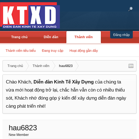
Đăng nhập
Trang chủ
Diễn đàn
Thành viên
Thành viên tiêu biểu
Đang truy cập
Hoạt động gần đây
Trang chủ
Thành viên
hau6823
Chào Khách,
Diễn đàn Kinh Tế Xây Dựng
của chúng ta
vừa mới hoạt động trở lại, chắc hẳn vẫn còn có nhiều thiếu
sót, Khách nhớ đóng góp ý kiến để xây dựng diễn đàn ngày
càng phát triển nhé!
hau6823
New Member