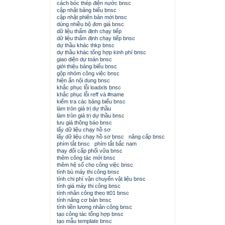
cách bóc thép điện nước bnsc
cập nhật bảng biểu bnsc
cập nhật phiên bản mới bnsc
dùng nhiều bộ đơn giá bnsc
dữ liệu thẩm định chạy tiếp
dữ liệu thẩm định chạy tiếp bnsc
dự thầu khác thkp bnsc
dự thầu khác tổng hợp kinh phí bnsc
giao diện dự toán bnsc
giới thiệu bảng biểu bnsc
gộp nhóm công việc bnsc
hiện ẩn nội dung bnsc
khắc phục lỗi loadxls bnsc
khắc phục lỗi reff và #name
kiểm tra các bảng biểu bnsc
làm tròn giá trị dự thầu
làm tròn giá trị dự thầu bnsc
lưu giá thông báo bnsc
lấy dữ liệu chạy hồ sơ
lấy dữ liệu chạy hồ sơ bnsc
nâng cấp bnsc
phím tắt bnsc
phím tắt bắc nam
thay đổi cấp phối vữa bnsc
thêm công tác mới bnsc
thêm hệ số cho công việc bnsc
tính bù máy thi công bnsc
tính chi phí vận chuyển vật liệu bnsc
tính giá máy thi công bnsc
tính nhân công theo tt01 bnsc
tính năng cơ bản bnsc
tính tiền lương nhân công bnsc
tạo công tác tổng hợp bnsc
tạo mẫu template bnsc