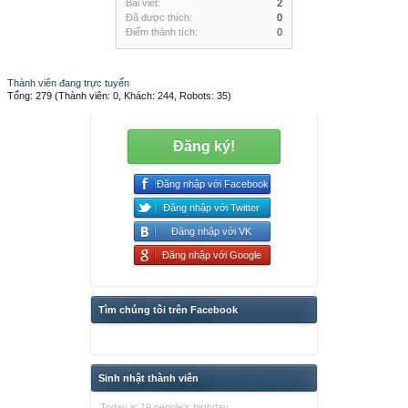
Bài viết:
2
Đã được thích:
0
Điểm thành tích:
0
Thành viên đang trực tuyến
Tổng: 279 (Thành viên: 0, Khách: 244, Robots: 35)
Đăng ký!
Đăng nhập với Facebook
Đăng nhập với Twitter
Đăng nhập với VK
Đăng nhập với Google
Tìm chúng tôi trên Facebook
Sinh nhật thành viên
Today is 19 people's birthday.