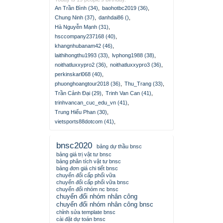
An Trần Bình (34)
,
baohotbc2019 (36)
,
Chung Ninh (37)
,
danhdai86 ()
,
Hà Nguyễn Mạnh (31)
,
hsccompany237168 (40)
,
khangnhubanam42 (46)
,
laithihongthu1993 (33)
,
lvphong1988 (38)
,
noithatluxxypro2 (36)
,
noithatluxxypro3 (36)
,
perkinskarl068 (40)
,
phuonghoangtour2018 (36)
,
Thu_Trang (33)
,
Trần Cảnh Đại (29)
,
Trinh Van Can (41)
,
trinhvancan_cuc_edu_vn (41)
,
Trung Hiếu Phan (30)
,
vietsports88dotcom (41)
,
bnsc2020
bảng dự thầu bnsc
bảng giá trị vật tư bnsc
bảng phân tích vật tư bnsc
bảng đơn giá chi tiết bnsc
chuyển đổi cấp phối vữa
chuyển đổi cấp phối vữa bnsc
chuyển đổi nhóm nc bnsc
chuyển đổi nhóm nhân công
chuyển đổi nhóm nhân công bnsc
chỉnh sửa template bnsc
cài đặt dự toán bnsc