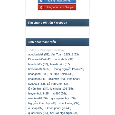
Đăng nhập với VK
Đăng nhập với Google
Tìm chúng tôi trên Facebook
Sinh nhật thành viên
Today is 39 people's birthday.
adockaddelf (51)
,
AnhToan_12Ckt2 (33)
,
DidoreedsColi (41)
,
hanvbds1x (37)
,
hanvbds2x (37)
,
hanvbds4x (37)
,
havicland003 (37)
,
Hoàng Nguyễn Phan (28)
,
hoangnhat108 (37)
,
Học Khiêm (36)
,
khailinh85 (41)
,
khiemdh (36)
,
ktxd.nhat ()
,
kyu2018 (32)
,
Lê Văn Chớ (33)
,
lê văn thịnh (34)
,
leanhdat_108 (35)
,
leuyen buithi (29)
,
mb360 (36)
,
minhtam90 (36)
,
ngocnguyenhgc (38)
,
Nguyễn Xuân Lộc (66)
,
Nhất Hoàng (37)
,
o0scap (37)
,
Pkhoa pham gia (48)
,
quanluxury (36)
,
Sói Già Ngơ Ngác (34)
,