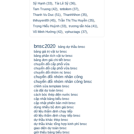
Sỹ Hạnh (33)
,
Tài Lê Sỹ (36)
,
Tam Truong (42)
,
tetloilom (37)
,
Thanh Vu Duc (51)
,
ThanhNhon (35)
,
thihuyen89 (45)
,
Trần Thị Thu Huyền (35)
,
Trọng Hiếu Huỳnh (33)
,
trương tấn hóa (41)
,
Võ Minh Hường (42)
,
vphuctags (37)
,
bnsc2020
bảng dự thầu bnsc
bảng giá trị vật tư bnsc
bảng phân tích vật tư bnsc
bảng đơn giá chi tiết bnsc
chuyển đổi cấp phối vữa
chuyển đổi cấp phối vữa bnsc
chuyển đổi nhóm nc bnsc
chuyển đổi nhóm nhân công
chuyển đổi nhóm nhân công bnsc
chỉnh sửa template bnsc
cài đặt dự toán bnsc
cách bóc thép điện nước bnsc
cập nhật bảng biểu bnsc
cập nhật phiên bản mới bnsc
dùng nhiều bộ đơn giá bnsc
dữ liệu thẩm định chạy tiếp
dữ liệu thẩm định chạy tiếp bnsc
dự thầu khác thkp bnsc
dự thầu khác tổng hợp kinh phí bnsc
giao diện dự toán bnsc
giới thiệu bảng biểu bnsc