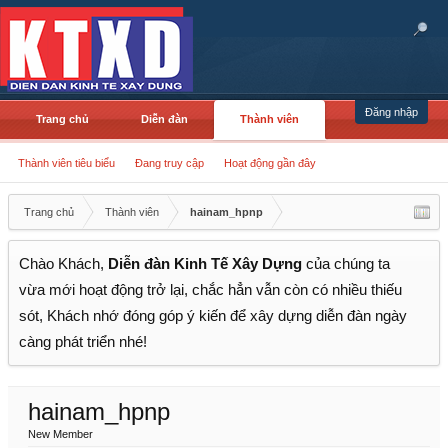
Đăng nhập
Trang chủ
Diễn đàn
Thành viên
Thành viên tiêu biểu
Đang truy cập
Hoạt động gần đây
Trang chủ
Thành viên
hainam_hpnp
Chào Khách,
Diễn đàn Kinh Tế Xây Dựng
của chúng ta
vừa mới hoạt động trở lại, chắc hẳn vẫn còn có nhiều thiếu
sót, Khách nhớ đóng góp ý kiến để xây dựng diễn đàn ngày
càng phát triển nhé!
hainam_hpnp
New Member