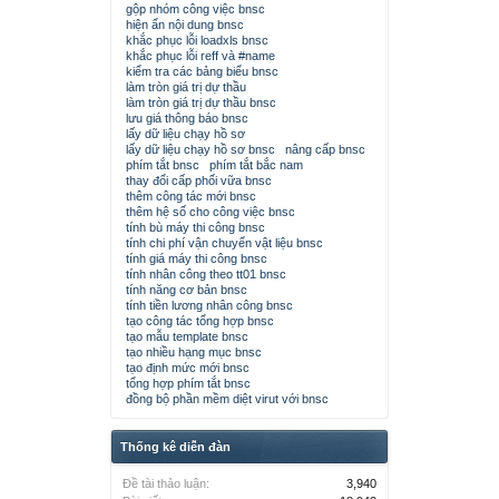
gộp nhóm công việc bnsc
hiện ẩn nội dung bnsc
khắc phục lỗi loadxls bnsc
khắc phục lỗi reff và #name
kiểm tra các bảng biểu bnsc
làm tròn giá trị dự thầu
làm tròn giá trị dự thầu bnsc
lưu giá thông báo bnsc
lấy dữ liệu chạy hồ sơ
lấy dữ liệu chạy hồ sơ bnsc
nâng cấp bnsc
phím tắt bnsc
phím tắt bắc nam
thay đổi cấp phối vữa bnsc
thêm công tác mới bnsc
thêm hệ số cho công việc bnsc
tính bù máy thi công bnsc
tính chi phí vận chuyển vật liệu bnsc
tính giá máy thi công bnsc
tính nhân công theo tt01 bnsc
tính năng cơ bản bnsc
tính tiền lương nhân công bnsc
tạo công tác tổng hợp bnsc
tạo mẫu template bnsc
tạo nhiều hạng mục bnsc
tạo định mức mới bnsc
tổng hợp phím tắt bnsc
đồng bộ phần mềm diệt virut với bnsc
Thống kê diễn đàn
Đề tài thảo luận:
3,940