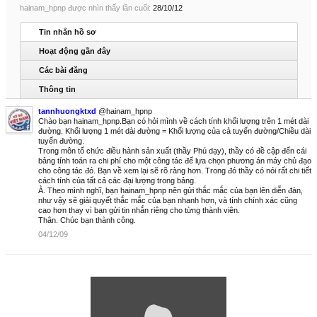
hainam_hpnp được nhìn thấy lần cuối:
28/10/12
Tin nhắn hồ sơ
Hoạt động gần đây
Các bài đăng
Thông tin
tannhuongktxd
@hainam_hpnp
Chào bạn hainam_hpnp.Bạn có hỏi mình về cách tính khối lượng trên 1 mét dài
đường. Khối lượng 1 mét dài đường = Khối lượng của cả tuyến đường/Chiều dài
tuyến đường.
Trong môn tổ chức điều hành sản xuất (thầy Phú dạy), thầy có đề cập đến cái
bảng tính toán ra chi phí cho một công tác để lựa chọn phương án máy chủ đạo
cho công tác đó. Bạn về xem lại sẽ rõ ràng hơn. Trong đó thầy có nói rất chi tiết
cách tính của tất cả các đại lượng trong bảng.
À. Theo mình nghĩ, bạn hainam_hpnp nên gửi thắc mắc của bạn lên diễn đàn,
như vậy sẽ giải quyết thắc mắc của bạn nhanh hơn, và tính chính xác cũng
cao hơn thay vì bạn gửi tin nhắn riêng cho từng thành viên.
Thân. Chúc bạn thành công.
04/12/09