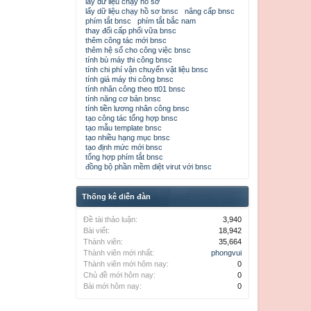
lấy dữ liệu chạy hồ sơ
lấy dữ liệu chạy hồ sơ bnsc
nâng cấp bnsc
phím tắt bnsc
phím tắt bắc nam
thay đổi cấp phối vữa bnsc
thêm công tác mới bnsc
thêm hệ số cho công việc bnsc
tính bù máy thi công bnsc
tính chi phí vận chuyển vật liệu bnsc
tính giá máy thi công bnsc
tính nhân công theo tt01 bnsc
tính năng cơ bản bnsc
tính tiền lương nhân công bnsc
tạo công tác tổng hợp bnsc
tạo mẫu template bnsc
tạo nhiều hạng mục bnsc
tạo định mức mới bnsc
tổng hợp phím tắt bnsc
đồng bộ phần mềm diệt virut với bnsc
Thống kê diễn đàn
Đề tài thảo luận:
3,940
Bài viết:
18,942
Thành viên:
35,664
Thành viên mới nhất:
phongvui
Thành viên mới hôm nay:
0
Chủ đề mới hôm nay:
0
Bài mới hôm nay:
0