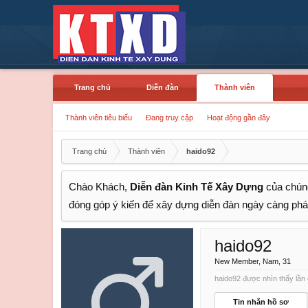
Trang chủ
Diễn đàn
Thành viên
Thành viên tiêu biểu
Đang truy cập
Hoạt động gần đây
Trang chủ
Thành viên
haido92
Chào Khách,
Diễn đàn Kinh Tế Xây Dựng
của chúng
đóng góp ý kiến để xây dựng diễn đàn ngày càng phát
haido92
New Member
, Nam, 31
haido92 được nhìn thấy lần 
Tin nhắn hồ sơ