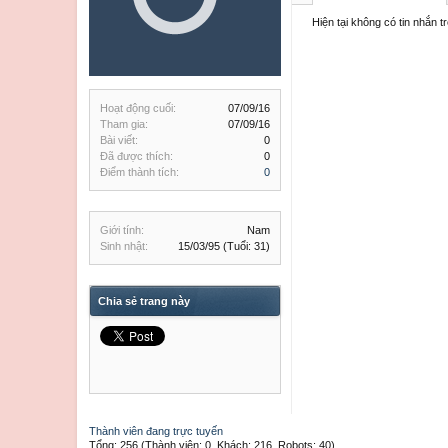
Hiện tại không có tin nhắn 
Hoạt động cuối:
07/09/16
Tham gia:
07/09/16
Bài viết:
0
Đã được thích:
0
Điểm thành tích:
0
Giới tính:
Nam
Sinh nhật:
15/03/95
(Tuổi: 31)
Chia sẻ trang này
Thành viên đang trực tuyến
Tổng: 256 (Thành viên: 0, Khách: 216, Robots: 40)