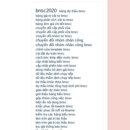
bnsc2020
bảng dự thầu bnsc
bảng giá trị vật tư bnsc
bảng phân tích vật tư bnsc
bảng đơn giá chi tiết bnsc
chuyển đổi cấp phối vữa
chuyển đổi cấp phối vữa bnsc
chuyển đổi nhóm nc bnsc
chuyển đổi nhóm nhân công
chuyển đổi nhóm nhân công bnsc
chỉnh sửa template bnsc
cài đặt dự toán bnsc
cách bóc thép điện nước bnsc
cập nhật bảng biểu bnsc
cập nhật phiên bản mới bnsc
dùng nhiều bộ đơn giá bnsc
dữ liệu thẩm định chạy tiếp
dữ liệu thẩm định chạy tiếp bnsc
dự thầu khác thkp bnsc
dự thầu khác tổng hợp kinh phí bnsc
giao diện dự toán bnsc
giới thiệu bảng biểu bnsc
gộp nhóm công việc bnsc
hiện ẩn nội dung bnsc
khắc phục lỗi loadxls bnsc
khắc phục lỗi reff và #name
kiểm tra các bảng biểu bnsc
làm tròn giá trị dự thầu
làm tròn giá trị dự thầu bnsc
lưu giá thông báo bnsc