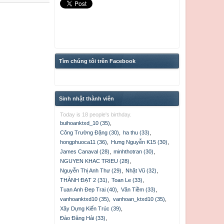
Tìm chúng tôi trên Facebook
Sinh nhật thành viên
Today is 18 people's birthday.
buihoanktxd_10 (35)
,
Công Trường Đặng (30)
,
ha thu (33)
,
hongphuoca11 (36)
,
Hưng Nguyễn K15 (30)
,
James Canaval (28)
,
minhthotran (30)
,
NGUYEN KHAC TRIEU (28)
,
Nguyễn Thị Anh Thư (29)
,
Nhật Vũ (32)
,
THÀNH ĐẠT 2 (31)
,
Toan Le (33)
,
Tuan Anh Đep Trai (40)
,
Văn Tiềm (33)
,
vanhoanktxd10 (35)
,
vanhoan_ktxd10 (35)
,
Xây Dựng Kiến Trúc (39)
,
Đào Đăng Hải (33)
,