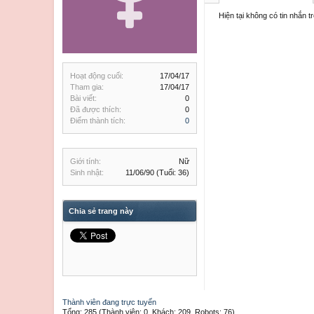
Hiện tại không có tin nhắn 
Hoạt động cuối:
17/04/17
Tham gia:
17/04/17
Bài viết:
0
Đã được thích:
0
Điểm thành tích:
0
Giới tính:
Nữ
Sinh nhật:
11/06/90
(Tuổi: 36)
Chia sẻ trang này
Thành viên đang trực tuyến
Tổng: 285 (Thành viên: 0, Khách: 209, Robots: 76)