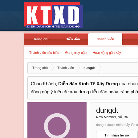
Trang chủ
Diễn đàn
Thành viên
Thành viên tiêu biểu
Đang truy cập
Hoạt động gần đây
Trang chủ
Thành viên
dungdt
Chào Khách,
Diễn đàn Kinh Tế Xây Dựng
của chúng
đóng góp ý kiến để xây dựng diễn đàn ngày càng phát
dungdt
New Member
, Nữ, 36
dungdt được nhìn thấy lần c
Tin nhắn hồ sơ