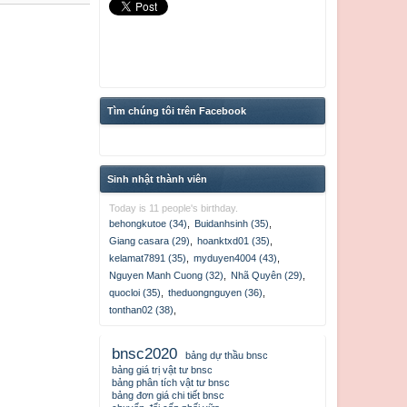
Tìm chúng tôi trên Facebook
Sinh nhật thành viên
Today is 11 people's birthday.
behongkutoe (34)
,
Buidanhsinh (35)
,
Giang casara (29)
,
hoanktxd01 (35)
,
kelamat7891 (35)
,
myduyen4004 (43)
,
Nguyen Manh Cuong (32)
,
Nhã Quyên (29)
,
quocloi (35)
,
theduongnguyen (36)
,
tonthan02 (38)
,
bnsc2020
bảng dự thầu bnsc
bảng giá trị vật tư bnsc
bảng phân tích vật tư bnsc
bảng đơn giá chi tiết bnsc