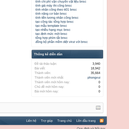
tính chi phí vận chuyển vật liệu bnsc
tính giá máy thi công bnsc
tính nhân công theo tt01 bnsc
tính năng cơ bản bnsc
tính tiền lương nhân công bnsc
tạo công tác tổng hợp bnsc
tạo mẫu template bnsc
tạo nhiều hạng mục bnsc
tạo định mức mới bnsc
tổng hợp phím tắt bnsc
đồng bộ phần mềm diệt virut với bnsc
Thống kê diễn đàn
Đề tài thảo luận:
3,940
Bài viết:
18,942
Thành viên:
35,664
Thành viên mới nhất:
phongvui
Thành viên mới hôm nay:
0
Chủ đề mới hôm nay:
0
Bài mới hôm nay:
0
Liên hệ
Trợ giúp
Trang chủ
Lên đầu trang
Quy định và Nội quy