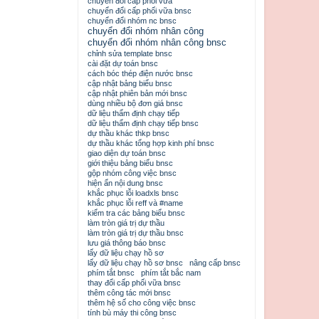
chuyển đổi cấp phối vữa
chuyển đổi cấp phối vữa bnsc
chuyển đổi nhóm nc bnsc
chuyển đổi nhóm nhân công
chuyển đổi nhóm nhân công bnsc
chỉnh sửa template bnsc
cài đặt dự toán bnsc
cách bóc thép điện nước bnsc
cập nhật bảng biểu bnsc
cập nhật phiên bản mới bnsc
dùng nhiều bộ đơn giá bnsc
dữ liệu thẩm định chạy tiếp
dữ liệu thẩm định chạy tiếp bnsc
dự thầu khác thkp bnsc
dự thầu khác tổng hợp kinh phí bnsc
giao diện dự toán bnsc
giới thiệu bảng biểu bnsc
gộp nhóm công việc bnsc
hiện ẩn nội dung bnsc
khắc phục lỗi loadxls bnsc
khắc phục lỗi reff và #name
kiểm tra các bảng biểu bnsc
làm tròn giá trị dự thầu
làm tròn giá trị dự thầu bnsc
lưu giá thông báo bnsc
lấy dữ liệu chạy hồ sơ
lấy dữ liệu chạy hồ sơ bnsc
nâng cấp bnsc
phím tắt bnsc
phím tắt bắc nam
thay đổi cấp phối vữa bnsc
thêm công tác mới bnsc
thêm hệ số cho công việc bnsc
tính bù máy thi công bnsc