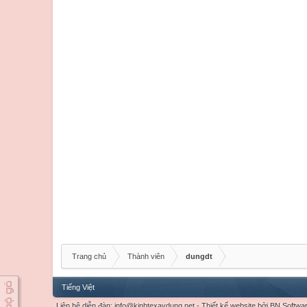
Trang chủ
Thành viên
dungdt
Tiếng Việt
Liên hệ diễn đàn:
info@kinhtexaydung.net
-
Thiết kế website
bởi
BN Softwa