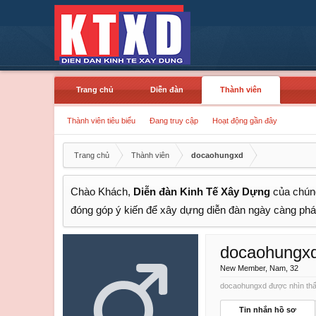
Trang chủ
Diễn đàn
Thành viên
Thành viên tiêu biểu
Đang truy cập
Hoạt động gần đây
Trang chủ
Thành viên
docaohungxd
Chào Khách,
Diễn đàn Kinh Tế Xây Dựng
của chúng
đóng góp ý kiến để xây dựng diễn đàn ngày càng phát
docaohungx
New Member
, Nam, 32
docaohungxd được nhìn thấy
Tin nhắn hồ sơ