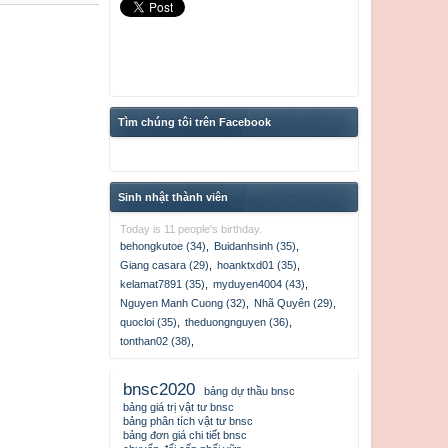
Tìm chúng tôi trên Facebook
Sinh nhật thành viên
Today is 11 people's birthday.
behongkutoe (34)
,
Buidanhsinh (35)
,
Giang casara (29)
,
hoanktxd01 (35)
,
kelamat7891 (35)
,
myduyen4004 (43)
,
Nguyen Manh Cuong (32)
,
Nhã Quyên (29)
,
quocloi (35)
,
theduongnguyen (36)
,
tonthan02 (38)
,
bnsc2020
bảng dự thầu bnsc
bảng giá trị vật tư bnsc
bảng phân tích vật tư bnsc
bảng đơn giá chi tiết bnsc