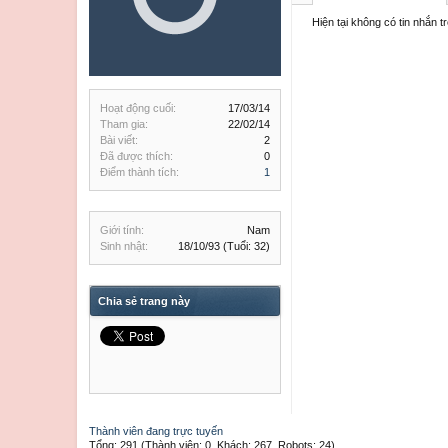
Hiện tại không có tin nhắn 
Hoạt động cuối:
17/03/14
Tham gia:
22/02/14
Bài viết:
2
Đã được thích:
0
Điểm thành tích:
1
Giới tính:
Nam
Sinh nhật:
18/10/93
(Tuổi: 32)
Chia sẻ trang này
Thành viên đang trực tuyến
Tổng: 291 (Thành viên: 0, Khách: 267, Robots: 24)