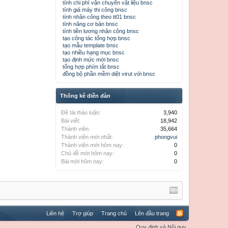
tính chi phí vận chuyển vật liệu bnsc
tính giá máy thi công bnsc
tính nhân công theo tt01 bnsc
tính năng cơ bản bnsc
tính tiền lương nhân công bnsc
tạo công tác tổng hợp bnsc
tạo mẫu template bnsc
tạo nhiều hạng mục bnsc
tạo định mức mới bnsc
tổng hợp phím tắt bnsc
đồng bộ phần mềm diệt virut với bnsc
Thống kê diễn đàn
Đề tài thảo luận:
3,940
Bài viết:
18,942
Thành viên:
35,664
Thành viên mới nhất:
phongvui
Thành viên mới hôm nay:
0
Chủ đề mới hôm nay:
0
Bài mới hôm nay:
0
Liên hệ
Trợ giúp
Trang chủ
Lên đầu trang
Quy định và Nội quy