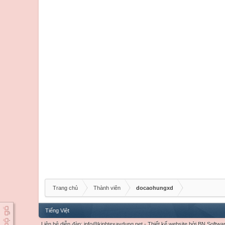
Trang chủ
Thành viên
docaohungxd
Tiếng Việt
Liên hệ diễn đàn:
info@kinhtexaydung.net
-
Thiết kế website
bởi
BN Softwa