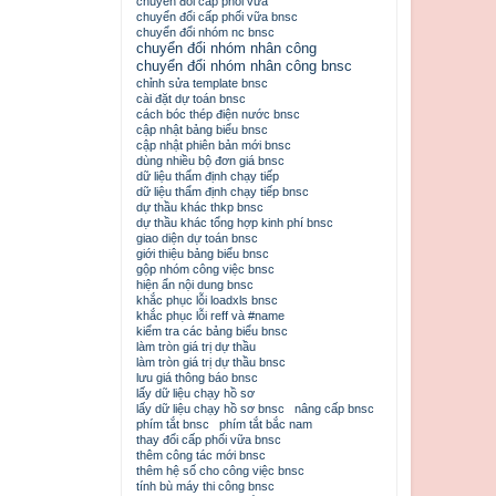
chuyển đổi cấp phối vữa
chuyển đổi cấp phối vữa bnsc
chuyển đổi nhóm nc bnsc
chuyển đổi nhóm nhân công
chuyển đổi nhóm nhân công bnsc
chỉnh sửa template bnsc
cài đặt dự toán bnsc
cách bóc thép điện nước bnsc
cập nhật bảng biểu bnsc
cập nhật phiên bản mới bnsc
dùng nhiều bộ đơn giá bnsc
dữ liệu thẩm định chạy tiếp
dữ liệu thẩm định chạy tiếp bnsc
dự thầu khác thkp bnsc
dự thầu khác tổng hợp kinh phí bnsc
giao diện dự toán bnsc
giới thiệu bảng biểu bnsc
gộp nhóm công việc bnsc
hiện ẩn nội dung bnsc
khắc phục lỗi loadxls bnsc
khắc phục lỗi reff và #name
kiểm tra các bảng biểu bnsc
làm tròn giá trị dự thầu
làm tròn giá trị dự thầu bnsc
lưu giá thông báo bnsc
lấy dữ liệu chạy hồ sơ
lấy dữ liệu chạy hồ sơ bnsc
nâng cấp bnsc
phím tắt bnsc
phím tắt bắc nam
thay đổi cấp phối vữa bnsc
thêm công tác mới bnsc
thêm hệ số cho công việc bnsc
tính bù máy thi công bnsc