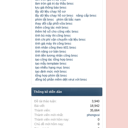
làm tròn giá trị dự thầu bnsc
lưu giá thông báo bnsc
lấy dữ liệu chạy hồ sơ
lấy dữ liệu chạy hồ sơ bnsc
nâng cấp bnsc
phím tắt bnsc
phím tắt bắc nam
thay đổi cấp phối vữa bnsc
thêm công tác mới bnsc
thêm hệ số cho công việc bnsc
tính bù máy thi công bnsc
tính chi phí vận chuyển vật liệu bnsc
tính giá máy thi công bnsc
tính nhân công theo tt01 bnsc
tính năng cơ bản bnsc
tính tiền lương nhân công bnsc
tạo công tác tổng hợp bnsc
tạo mẫu template bnsc
tạo nhiều hạng mục bnsc
tạo định mức mới bnsc
tổng hợp phím tắt bnsc
đồng bộ phần mềm diệt virut với bnsc
Thống kê diễn đàn
Đề tài thảo luận:
3,940
Bài viết:
18,942
Thành viên:
35,664
Thành viên mới nhất:
phongvui
Thành viên mới hôm nay:
0
Chủ đề mới hôm nay:
0