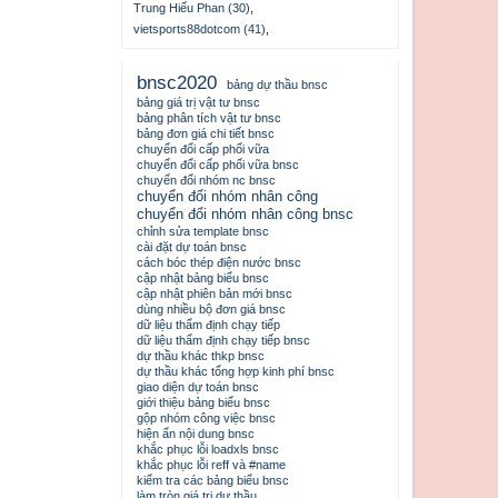
Trung Hiếu Phan (30)
,
vietsports88dotcom (41)
,
bnsc2020
bảng dự thầu bnsc
bảng giá trị vật tư bnsc
bảng phân tích vật tư bnsc
bảng đơn giá chi tiết bnsc
chuyển đổi cấp phối vữa
chuyển đổi cấp phối vữa bnsc
chuyển đổi nhóm nc bnsc
chuyển đổi nhóm nhân công
chuyển đổi nhóm nhân công bnsc
chỉnh sửa template bnsc
cài đặt dự toán bnsc
cách bóc thép điện nước bnsc
cập nhật bảng biểu bnsc
cập nhật phiên bản mới bnsc
dùng nhiều bộ đơn giá bnsc
dữ liệu thẩm định chạy tiếp
dữ liệu thẩm định chạy tiếp bnsc
dự thầu khác thkp bnsc
dự thầu khác tổng hợp kinh phí bnsc
giao diện dự toán bnsc
giới thiệu bảng biểu bnsc
gộp nhóm công việc bnsc
hiện ẩn nội dung bnsc
khắc phục lỗi loadxls bnsc
khắc phục lỗi reff và #name
kiểm tra các bảng biểu bnsc
làm tròn giá trị dự thầu