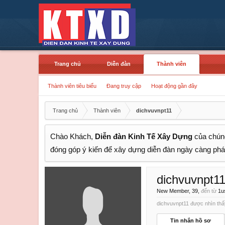
Trang chủ
Diễn đàn
Thành viên
Thành viên tiêu biểu
Đang truy cập
Hoạt động gần đây
Trang chủ
Thành viên
dichvuvnpt11
Chào Khách,
Diễn đàn Kinh Tế Xây Dựng
của chúng
đóng góp ý kiến để xây dựng diễn đàn ngày càng phát
dichvuvnpt1
New Member
, 39,
đến từ
1us
dichvuvnpt11 được nhìn thấy
Tin nhắn hồ sơ