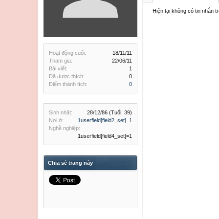
Hiện tại không có tin nhắn 
Hoạt động cuối:
18/11/11
Tham gia:
22/06/11
Bài viết:
1
Đã được thích:
0
Điểm thành tích:
0
Sinh nhật:
28/12/86
(Tuổi: 39)
Nơi ở:
1userfield[field2_set]=1
Nghề nghiệp:
1userfield[field4_set]=1
Chia sẻ trang này