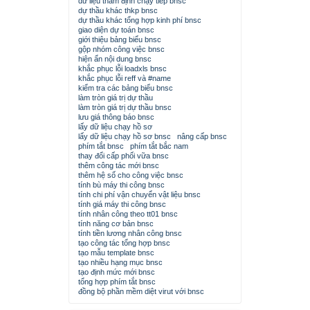
dữ liệu thẩm định chạy tiếp bnsc
dự thầu khác thkp bnsc
dự thầu khác tổng hợp kinh phí bnsc
giao diện dự toán bnsc
giới thiệu bảng biểu bnsc
gộp nhóm công việc bnsc
hiện ẩn nội dung bnsc
khắc phục lỗi loadxls bnsc
khắc phục lỗi reff và #name
kiểm tra các bảng biểu bnsc
làm tròn giá trị dự thầu
làm tròn giá trị dự thầu bnsc
lưu giá thông báo bnsc
lấy dữ liệu chạy hồ sơ
lấy dữ liệu chạy hồ sơ bnsc
nâng cấp bnsc
phím tắt bnsc
phím tắt bắc nam
thay đổi cấp phối vữa bnsc
thêm công tác mới bnsc
thêm hệ số cho công việc bnsc
tính bù máy thi công bnsc
tính chi phí vận chuyển vật liệu bnsc
tính giá máy thi công bnsc
tính nhân công theo tt01 bnsc
tính năng cơ bản bnsc
tính tiền lương nhân công bnsc
tạo công tác tổng hợp bnsc
tạo mẫu template bnsc
tạo nhiều hạng mục bnsc
tạo định mức mới bnsc
tổng hợp phím tắt bnsc
đồng bộ phần mềm diệt virut với bnsc