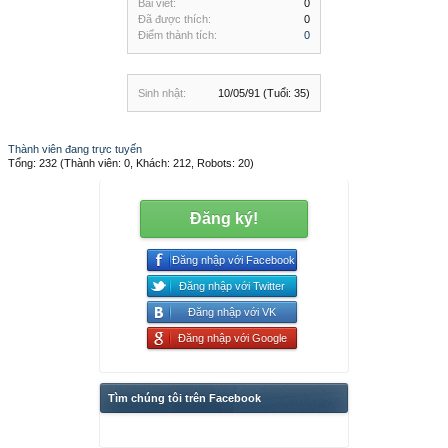
Bài viết:
0
Đã được thích:
0
Điểm thành tích:
0
Sinh nhật:
10/05/91
(Tuổi: 35)
Thành viên đang trực tuyến
Tổng: 232 (Thành viên: 0, Khách: 212, Robots: 20)
Đăng ký!
Đăng nhập với Facebook
Đăng nhập với Twitter
Đăng nhập với VK
Đăng nhập với Google
Tìm chúng tôi trên Facebook