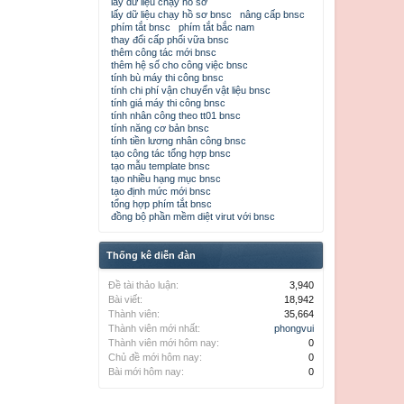
lấy dữ liệu chạy hồ sơ
lấy dữ liệu chạy hồ sơ bnsc
nâng cấp bnsc
phím tắt bnsc
phím tắt bắc nam
thay đổi cấp phối vữa bnsc
thêm công tác mới bnsc
thêm hệ số cho công việc bnsc
tính bù máy thi công bnsc
tính chi phí vận chuyển vật liệu bnsc
tính giá máy thi công bnsc
tính nhân công theo tt01 bnsc
tính năng cơ bản bnsc
tính tiền lương nhân công bnsc
tạo công tác tổng hợp bnsc
tạo mẫu template bnsc
tạo nhiều hạng mục bnsc
tạo định mức mới bnsc
tổng hợp phím tắt bnsc
đồng bộ phần mềm diệt virut với bnsc
Thống kê diễn đàn
Đề tài thảo luận:
3,940
Bài viết:
18,942
Thành viên:
35,664
Thành viên mới nhất:
phongvui
Thành viên mới hôm nay:
0
Chủ đề mới hôm nay:
0
Bài mới hôm nay:
0