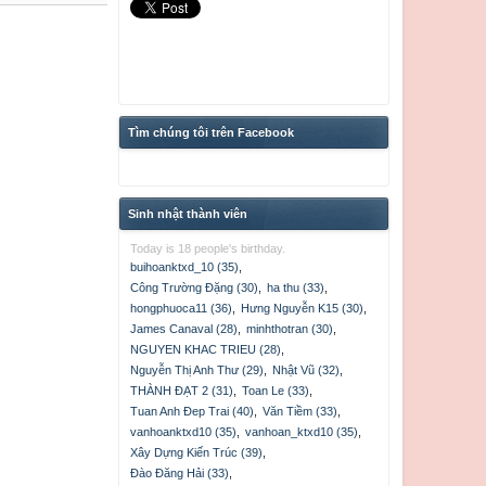
Tìm chúng tôi trên Facebook
Sinh nhật thành viên
Today is 18 people's birthday.
buihoanktxd_10 (35)
,
Công Trường Đặng (30)
,
ha thu (33)
,
hongphuoca11 (36)
,
Hưng Nguyễn K15 (30)
,
James Canaval (28)
,
minhthotran (30)
,
NGUYEN KHAC TRIEU (28)
,
Nguyễn Thị Anh Thư (29)
,
Nhật Vũ (32)
,
THÀNH ĐẠT 2 (31)
,
Toan Le (33)
,
Tuan Anh Đep Trai (40)
,
Văn Tiềm (33)
,
vanhoanktxd10 (35)
,
vanhoan_ktxd10 (35)
,
Xây Dựng Kiến Trúc (39)
,
Đào Đăng Hải (33)
,