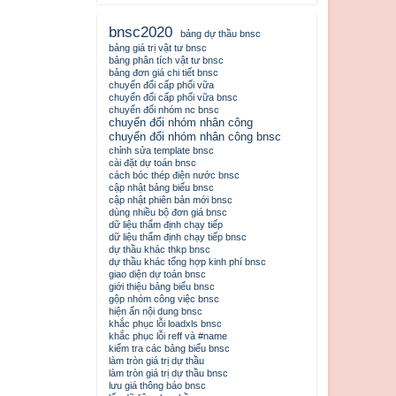
bnsc2020
bảng dự thầu bnsc
bảng giá trị vật tư bnsc
bảng phân tích vật tư bnsc
bảng đơn giá chi tiết bnsc
chuyển đổi cấp phối vữa
chuyển đổi cấp phối vữa bnsc
chuyển đổi nhóm nc bnsc
chuyển đổi nhóm nhân công
chuyển đổi nhóm nhân công bnsc
chỉnh sửa template bnsc
cài đặt dự toán bnsc
cách bóc thép điện nước bnsc
cập nhật bảng biểu bnsc
cập nhật phiên bản mới bnsc
dùng nhiều bộ đơn giá bnsc
dữ liệu thẩm định chạy tiếp
dữ liệu thẩm định chạy tiếp bnsc
dự thầu khác thkp bnsc
dự thầu khác tổng hợp kinh phí bnsc
giao diện dự toán bnsc
giới thiệu bảng biểu bnsc
gộp nhóm công việc bnsc
hiện ẩn nội dung bnsc
khắc phục lỗi loadxls bnsc
khắc phục lỗi reff và #name
kiểm tra các bảng biểu bnsc
làm tròn giá trị dự thầu
làm tròn giá trị dự thầu bnsc
lưu giá thông báo bnsc