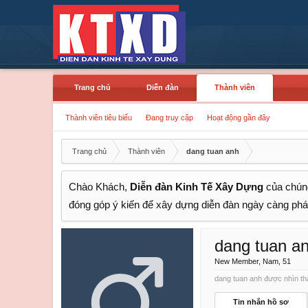
Trang chủ
Diễn đàn
Thành viên
Thành viên tiêu biểu
Đang truy cập
Hoạt động gần đây
Trang chủ
Thành viên
dang tuan anh
Chào Khách,
Diễn đàn Kinh Tế Xây Dựng
của chúng
đóng góp ý kiến để xây dựng diễn đàn ngày càng phát
dang tuan a
New Member
, Nam, 51
dang tuan anh được nhìn thấ
Tin nhắn hồ sơ