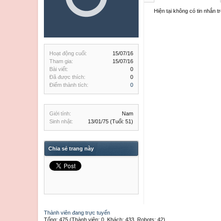
Hiện tại không có tin nhắn 
Hoạt động cuối:
15/07/16
Tham gia:
15/07/16
Bài viết:
0
Đã được thích:
0
Điểm thành tích:
0
Giới tính:
Nam
Sinh nhật:
13/01/75
(Tuổi: 51)
Chia sẻ trang này
Thành viên đang trực tuyến
Tổng: 475 (Thành viên: 0, Khách: 433, Robots: 42)