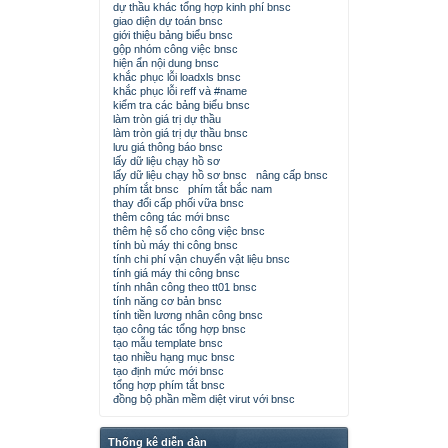
dự thầu khác tổng hợp kinh phí bnsc
giao diện dự toán bnsc
giới thiệu bảng biểu bnsc
gộp nhóm công việc bnsc
hiện ẩn nội dung bnsc
khắc phục lỗi loadxls bnsc
khắc phục lỗi reff và #name
kiểm tra các bảng biểu bnsc
làm tròn giá trị dự thầu
làm tròn giá trị dự thầu bnsc
lưu giá thông báo bnsc
lấy dữ liệu chạy hồ sơ
lấy dữ liệu chạy hồ sơ bnsc
nâng cấp bnsc
phím tắt bnsc
phím tắt bắc nam
thay đổi cấp phối vữa bnsc
thêm công tác mới bnsc
thêm hệ số cho công việc bnsc
tính bù máy thi công bnsc
tính chi phí vận chuyển vật liệu bnsc
tính giá máy thi công bnsc
tính nhân công theo tt01 bnsc
tính năng cơ bản bnsc
tính tiền lương nhân công bnsc
tạo công tác tổng hợp bnsc
tạo mẫu template bnsc
tạo nhiều hạng mục bnsc
tạo định mức mới bnsc
tổng hợp phím tắt bnsc
đồng bộ phần mềm diệt virut với bnsc
Thống kê diễn đàn