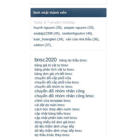
Sinh nhật thành viên
Today is 7 people's birthday.
huynh nguyen (35)
,
pepper nguyen (33)
,
seabig12398 (45)
,
seobenhgoutvn (46)
,
tuan_hoangtien (34)
,
ván của nhà thầu (36)
,
xddovt (37)
,
bnsc2020
bảng dự thầu bnsc
bảng giá trị vật tư bnsc
bảng phân tích vật tư bnsc
bảng đơn giá chi tiết bnsc
chuyển đổi cấp phối vữa
chuyển đổi cấp phối vữa bnsc
chuyển đổi nhóm nc bnsc
chuyển đổi nhóm nhân công
chuyển đổi nhóm nhân công bnsc
chỉnh sửa template bnsc
cài đặt dự toán bnsc
cách bóc thép điện nước bnsc
cập nhật bảng biểu bnsc
cập nhật phiên bản mới bnsc
dùng nhiều bộ đơn giá bnsc
dữ liệu thẩm định chạy tiếp
dữ liệu thẩm định chạy tiếp bnsc
dự thầu khác thkp bnsc