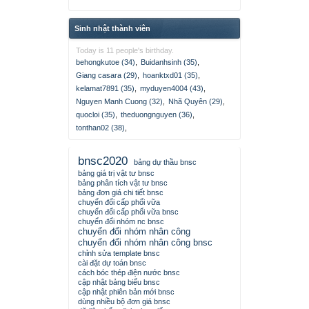
Sinh nhật thành viên
Today is 11 people's birthday.
behongkutoe (34)
,
Buidanhsinh (35)
,
Giang casara (29)
,
hoanktxd01 (35)
,
kelamat7891 (35)
,
myduyen4004 (43)
,
Nguyen Manh Cuong (32)
,
Nhã Quyên (29)
,
quocloi (35)
,
theduongnguyen (36)
,
tonthan02 (38)
,
bnsc2020
bảng dự thầu bnsc
bảng giá trị vật tư bnsc
bảng phân tích vật tư bnsc
bảng đơn giá chi tiết bnsc
chuyển đổi cấp phối vữa
chuyển đổi cấp phối vữa bnsc
chuyển đổi nhóm nc bnsc
chuyển đổi nhóm nhân công
chuyển đổi nhóm nhân công bnsc
chỉnh sửa template bnsc
cài đặt dự toán bnsc
cách bóc thép điện nước bnsc
cập nhật bảng biểu bnsc
cập nhật phiên bản mới bnsc
dùng nhiều bộ đơn giá bnsc