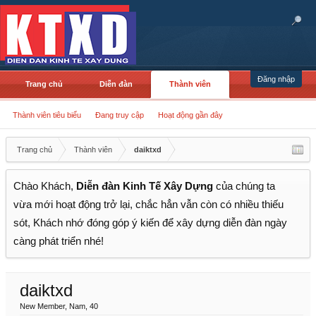
Đăng nhập
Trang chủ
Diễn đàn
Thành viên
Thành viên tiêu biểu
Đang truy cập
Hoạt động gần đây
Trang chủ
Thành viên
daiktxd
Chào Khách,
Diễn đàn Kinh Tế Xây Dựng
của chúng ta
vừa mới hoạt động trở lại, chắc hẳn vẫn còn có nhiều thiếu
sót, Khách nhớ đóng góp ý kiến để xây dựng diễn đàn ngày
càng phát triển nhé!
daiktxd
New Member
, Nam, 40