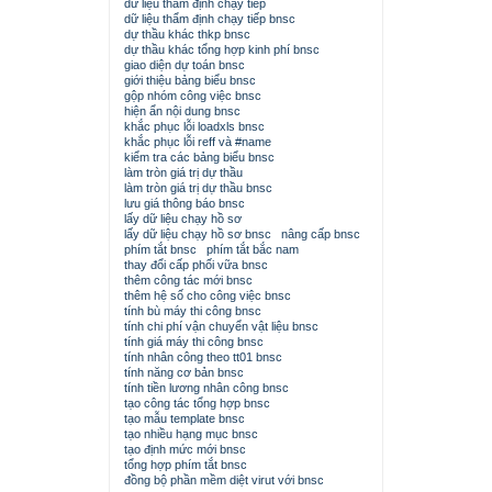
dữ liệu thẩm định chạy tiếp
dữ liệu thẩm định chạy tiếp bnsc
dự thầu khác thkp bnsc
dự thầu khác tổng hợp kinh phí bnsc
giao diện dự toán bnsc
giới thiệu bảng biểu bnsc
gộp nhóm công việc bnsc
hiện ẩn nội dung bnsc
khắc phục lỗi loadxls bnsc
khắc phục lỗi reff và #name
kiểm tra các bảng biểu bnsc
làm tròn giá trị dự thầu
làm tròn giá trị dự thầu bnsc
lưu giá thông báo bnsc
lấy dữ liệu chạy hồ sơ
lấy dữ liệu chạy hồ sơ bnsc
nâng cấp bnsc
phím tắt bnsc
phím tắt bắc nam
thay đổi cấp phối vữa bnsc
thêm công tác mới bnsc
thêm hệ số cho công việc bnsc
tính bù máy thi công bnsc
tính chi phí vận chuyển vật liệu bnsc
tính giá máy thi công bnsc
tính nhân công theo tt01 bnsc
tính năng cơ bản bnsc
tính tiền lương nhân công bnsc
tạo công tác tổng hợp bnsc
tạo mẫu template bnsc
tạo nhiều hạng mục bnsc
tạo định mức mới bnsc
tổng hợp phím tắt bnsc
đồng bộ phần mềm diệt virut với bnsc