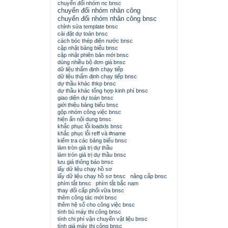
chuyển đổi nhóm nc bnsc
chuyển đổi nhóm nhân công
chuyển đổi nhóm nhân công bnsc
chỉnh sửa template bnsc
cài đặt dự toán bnsc
cách bóc thép điện nước bnsc
cập nhật bảng biểu bnsc
cập nhật phiên bản mới bnsc
dùng nhiều bộ đơn giá bnsc
dữ liệu thẩm định chạy tiếp
dữ liệu thẩm định chạy tiếp bnsc
dự thầu khác thkp bnsc
dự thầu khác tổng hợp kinh phí bnsc
giao diện dự toán bnsc
giới thiệu bảng biểu bnsc
gộp nhóm công việc bnsc
hiện ẩn nội dung bnsc
khắc phục lỗi loadxls bnsc
khắc phục lỗi reff và #name
kiểm tra các bảng biểu bnsc
làm tròn giá trị dự thầu
làm tròn giá trị dự thầu bnsc
lưu giá thông báo bnsc
lấy dữ liệu chạy hồ sơ
lấy dữ liệu chạy hồ sơ bnsc
nâng cấp bnsc
phím tắt bnsc
phím tắt bắc nam
thay đổi cấp phối vữa bnsc
thêm công tác mới bnsc
thêm hệ số cho công việc bnsc
tính bù máy thi công bnsc
tính chi phí vận chuyển vật liệu bnsc
tính giá máy thi công bnsc