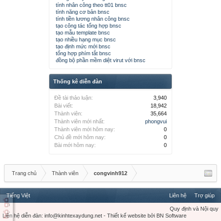
tính nhân công theo tt01 bnsc
tính năng cơ bản bnsc
tính tiền lương nhân công bnsc
tạo công tác tổng hợp bnsc
tạo mẫu template bnsc
tạo nhiều hạng mục bnsc
tạo định mức mới bnsc
tổng hợp phím tắt bnsc
đồng bộ phần mềm diệt virut với bnsc
Thống kê diễn đàn
Đề tài thảo luận:
3,940
Bài viết:
18,942
Thành viên:
35,664
Thành viên mới nhất:
phongvui
Thành viên mới hôm nay:
0
Chủ đề mới hôm nay:
0
Bài mới hôm nay:
0
Trang chủ
Thành viên
congvinh912
Tiếng Việt
Liên hệ
Trợ giúp
Quy định và Nội quy
Liên hệ diễn đàn:
info@kinhtexaydung.net
-
Thiết kế website
bởi
BN Software