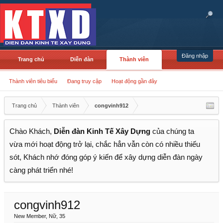
Đăng nhập
Trang chủ
Diễn đàn
Thành viên
Thành viên tiêu biểu
Đang truy cập
Hoạt động gần đây
Trang chủ
Thành viên
congvinh912
Chào Khách,
Diễn đàn Kinh Tế Xây Dựng
của chúng ta
vừa mới hoạt động trở lại, chắc hẳn vẫn còn có nhiều thiếu
sót, Khách nhớ đóng góp ý kiến để xây dựng diễn đàn ngày
càng phát triển nhé!
congvinh912
New Member
, Nữ, 35