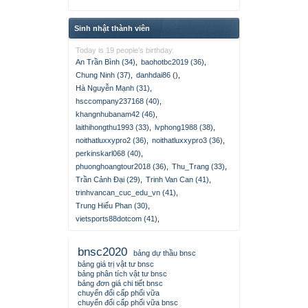
Sinh nhật thành viên
Today is 19 people's birthday.
An Trần Bình (34)
,
baohotbc2019 (36)
,
Chung Ninh (37)
,
danhdai86 ()
,
Hà Nguyễn Mạnh (31)
,
hsccompany237168 (40)
,
khangnhubanam42 (46)
,
laithihongthu1993 (33)
,
lvphong1988 (38)
,
noithatluxxypro2 (36)
,
noithatluxxypro3 (36)
,
perkinskarl068 (40)
,
phuonghoangtour2018 (36)
,
Thu_Trang (33)
,
Trần Cảnh Đại (29)
,
Trinh Van Can (41)
,
trinhvancan_cuc_edu_vn (41)
,
Trung Hiếu Phan (30)
,
vietsports88dotcom (41)
,
bnsc2020
bảng dự thầu bnsc
bảng giá trị vật tư bnsc
bảng phân tích vật tư bnsc
bảng đơn giá chi tiết bnsc
chuyển đổi cấp phối vữa
chuyển đổi cấp phối vữa bnsc