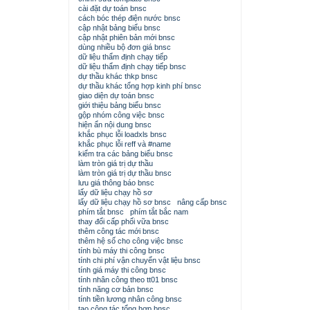
cài đặt dự toán bnsc
cách bóc thép điện nước bnsc
cập nhật bảng biểu bnsc
cập nhật phiên bản mới bnsc
dùng nhiều bộ đơn giá bnsc
dữ liệu thẩm định chạy tiếp
dữ liệu thẩm định chạy tiếp bnsc
dự thầu khác thkp bnsc
dự thầu khác tổng hợp kinh phí bnsc
giao diện dự toán bnsc
giới thiệu bảng biểu bnsc
gộp nhóm công việc bnsc
hiện ẩn nội dung bnsc
khắc phục lỗi loadxls bnsc
khắc phục lỗi reff và #name
kiểm tra các bảng biểu bnsc
làm tròn giá trị dự thầu
làm tròn giá trị dự thầu bnsc
lưu giá thông báo bnsc
lấy dữ liệu chạy hồ sơ
lấy dữ liệu chạy hồ sơ bnsc
nâng cấp bnsc
phím tắt bnsc
phím tắt bắc nam
thay đổi cấp phối vữa bnsc
thêm công tác mới bnsc
thêm hệ số cho công việc bnsc
tính bù máy thi công bnsc
tính chi phí vận chuyển vật liệu bnsc
tính giá máy thi công bnsc
tính nhân công theo tt01 bnsc
tính năng cơ bản bnsc
tính tiền lương nhân công bnsc
tạo công tác tổng hợp bnsc