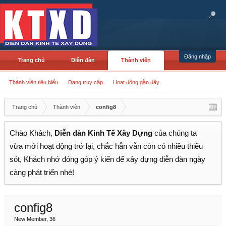
Đăng nhập
Trang chủ
Diễn đàn
Thành viên
Thành viên tiêu biểu
Đang truy cập
Hoạt động gần đây
Trang chủ
Thành viên
config8
Chào Khách,
Diễn đàn Kinh Tế Xây Dựng
của chúng ta
vừa mới hoạt động trở lại, chắc hẳn vẫn còn có nhiều thiếu
sót, Khách nhớ đóng góp ý kiến để xây dựng diễn đàn ngày
càng phát triển nhé!
config8
New Member
, 36