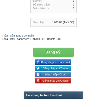
Bài viết:
0
Đã được thích:
0
Điểm thành tích:
0
Sinh nhật:
12/11/89
(Tuổi: 36)
Thành viên đang trực tuyến
Tổng: 449 (Thành viên: 0, Khách: 421, Robots: 28)
Đăng ký!
Đăng nhập với Facebook
Đăng nhập với Twitter
Đăng nhập với VK
Đăng nhập với Google
Tìm chúng tôi trên Facebook