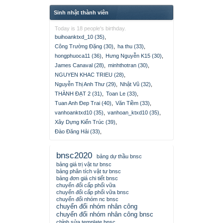
Sinh nhật thành viên
Today is 18 people's birthday.
buihoanktxd_10 (35)
,
Công Trường Đặng (30)
,
ha thu (33)
,
hongphuoca11 (36)
,
Hưng Nguyễn K15 (30)
,
James Canaval (28)
,
minhthotran (30)
,
NGUYEN KHAC TRIEU (28)
,
Nguyễn Thị Anh Thư (29)
,
Nhật Vũ (32)
,
THÀNH ĐẠT 2 (31)
,
Toan Le (33)
,
Tuan Anh Đep Trai (40)
,
Văn Tiềm (33)
,
vanhoanktxd10 (35)
,
vanhoan_ktxd10 (35)
,
Xây Dựng Kiến Trúc (39)
,
Đào Đăng Hải (33)
,
bnsc2020
bảng dự thầu bnsc
bảng giá trị vật tư bnsc
bảng phân tích vật tư bnsc
bảng đơn giá chi tiết bnsc
chuyển đổi cấp phối vữa
chuyển đổi cấp phối vữa bnsc
chuyển đổi nhóm nc bnsc
chuyển đổi nhóm nhân công
chuyển đổi nhóm nhân công bnsc
chỉnh sửa template bnsc