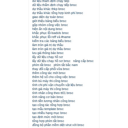
dữ liệu thẩm định chạy tiếp
dữ liệu thẩm định chạy tiếp bnsc
dự thầu khác thkp bnsc
dự thầu khác tổng hợp kinh phí bnsc
giao diện dự toán bnsc
giới thiệu bảng biểu bnsc
gộp nhóm công việc bnsc
hiện ẩn nội dung bnsc
khắc phục lỗi loadxls bnsc
khắc phục lỗi reff và #name
kiểm tra các bảng biểu bnsc
làm tròn giá trị dự thầu
làm tròn giá trị dự thầu bnsc
lưu giá thông báo bnsc
lấy dữ liệu chạy hồ sơ
lấy dữ liệu chạy hồ sơ bnsc
nâng cấp bnsc
phím tắt bnsc
phím tắt bắc nam
thay đổi cấp phối vữa bnsc
thêm công tác mới bnsc
thêm hệ số cho công việc bnsc
tính bù máy thi công bnsc
tính chi phí vận chuyển vật liệu bnsc
tính giá máy thi công bnsc
tính nhân công theo tt01 bnsc
tính năng cơ bản bnsc
tính tiền lương nhân công bnsc
tạo công tác tổng hợp bnsc
tạo mẫu template bnsc
tạo nhiều hạng mục bnsc
tạo định mức mới bnsc
tổng hợp phím tắt bnsc
đồng bộ phần mềm diệt virut với bnsc