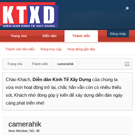
Đăng nhập
Trang chủ
Diễn đàn
Thành viên
Thành viên tiêu biểu
Đang truy cập
Hoạt động gần đây
Trang chủ
Thành viên
camerahik
Chào Khách,
Diễn đàn Kinh Tế Xây Dựng
của chúng ta
vừa mới hoạt động trở lại, chắc hẳn vẫn còn có nhiều thiếu
sót, Khách nhớ đóng góp ý kiến để xây dựng diễn đàn ngày
càng phát triển nhé!
camerahik
New Member
, Nữ, 48