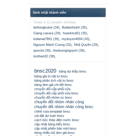
Sinh nhật thành viên
Today is 11 people's birthday.
behongkutoe (34)
,
Buidanhsinh (35)
,
Giang casara (29)
,
hoanktxd01 (35)
,
kelamat7891 (35)
,
myduyen4004 (43)
,
Nguyen Manh Cuong (32)
,
Nhã Quyên (29)
,
quocloi (35)
,
theduongnguyen (36)
,
tonthan02 (38)
,
bnsc2020
bảng dự thầu bnsc
bảng giá trị vật tư bnsc
bảng phân tích vật tư bnsc
bảng đơn giá chi tiết bnsc
chuyển đổi cấp phối vữa
chuyển đổi cấp phối vữa bnsc
chuyển đổi nhóm nc bnsc
chuyển đổi nhóm nhân công
chuyển đổi nhóm nhân công bnsc
chỉnh sửa template bnsc
cài đặt dự toán bnsc
cách bóc thép điện nước bnsc
cập nhật bảng biểu bnsc
cập nhật phiên bản mới bnsc
dùng nhiều bộ đơn giá bnsc