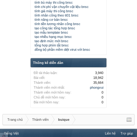
tính bù máy thi công bnsc
tính chi phí vận chuyển vật liệu bnsc
tính giá máy thi công bnsc
tính nhân công theo tt01 bnsc
tính năng cơ bản bnsc
tính tiền lương nhân công bnsc
tạo công tác tổng hợp bnsc
tạo mẫu template bnsc
tạo nhiều hạng mục bnsc
tạo định mức mới bnsc
tổng hợp phím tắt bnsc
đồng bộ phần mềm diệt virut với bnsc
Thống kê diễn đàn
Đề tài thảo luận:
3,940
Bài viết:
18,942
Thành viên:
35,664
Thành viên mới nhất:
phongvui
Thành viên mới hôm nay:
0
Chủ đề mới hôm nay:
0
Bài mới hôm nay:
0
Trang chủ
Thành viên
buique
Tiếng Việt
Liên hệ
Trợ giúp