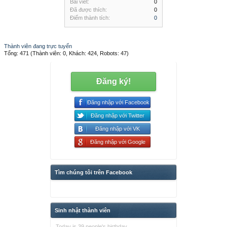
Bài viết:
0
Đã được thích:
0
Điểm thành tích:
0
Thành viên đang trực tuyến
Tổng: 471 (Thành viên: 0, Khách: 424, Robots: 47)
Đăng ký!
Đăng nhập với Facebook
Đăng nhập với Twitter
Đăng nhập với VK
Đăng nhập với Google
Tìm chúng tôi trên Facebook
Sinh nhật thành viên
Today is 39 people's birthday.