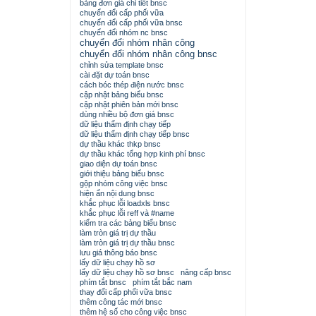
bảng đơn giá chi tiết bnsc
chuyển đổi cấp phối vữa
chuyển đổi cấp phối vữa bnsc
chuyển đổi nhóm nc bnsc
chuyển đổi nhóm nhân công
chuyển đổi nhóm nhân công bnsc
chỉnh sửa template bnsc
cài đặt dự toán bnsc
cách bóc thép điện nước bnsc
cập nhật bảng biểu bnsc
cập nhật phiên bản mới bnsc
dùng nhiều bộ đơn giá bnsc
dữ liệu thẩm định chạy tiếp
dữ liệu thẩm định chạy tiếp bnsc
dự thầu khác thkp bnsc
dự thầu khác tổng hợp kinh phí bnsc
giao diện dự toán bnsc
giới thiệu bảng biểu bnsc
gộp nhóm công việc bnsc
hiện ẩn nội dung bnsc
khắc phục lỗi loadxls bnsc
khắc phục lỗi reff và #name
kiểm tra các bảng biểu bnsc
làm tròn giá trị dự thầu
làm tròn giá trị dự thầu bnsc
lưu giá thông báo bnsc
lấy dữ liệu chạy hồ sơ
lấy dữ liệu chạy hồ sơ bnsc
nâng cấp bnsc
phím tắt bnsc
phím tắt bắc nam
thay đổi cấp phối vữa bnsc
thêm công tác mới bnsc
thêm hệ số cho công việc bnsc