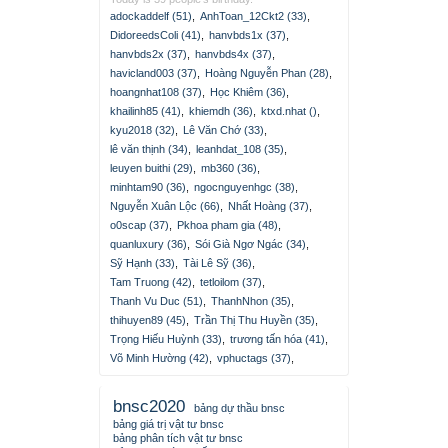
adockaddelf (51)
,
AnhToan_12Ckt2 (33)
,
DidoreedsColi (41)
,
hanvbds1x (37)
,
hanvbds2x (37)
,
hanvbds4x (37)
,
havicland003 (37)
,
Hoàng Nguyễn Phan (28)
,
hoangnhat108 (37)
,
Học Khiêm (36)
,
khailinh85 (41)
,
khiemdh (36)
,
ktxd.nhat ()
,
kyu2018 (32)
,
Lê Văn Chớ (33)
,
lê văn thịnh (34)
,
leanhdat_108 (35)
,
leuyen buithi (29)
,
mb360 (36)
,
minhtam90 (36)
,
ngocnguyenhgc (38)
,
Nguyễn Xuân Lộc (66)
,
Nhất Hoàng (37)
,
o0scap (37)
,
Pkhoa pham gia (48)
,
quanluxury (36)
,
Sói Già Ngơ Ngác (34)
,
Sỹ Hạnh (33)
,
Tài Lê Sỹ (36)
,
Tam Truong (42)
,
tetloilom (37)
,
Thanh Vu Duc (51)
,
ThanhNhon (35)
,
thihuyen89 (45)
,
Trần Thị Thu Huyền (35)
,
Trọng Hiếu Huỳnh (33)
,
trương tấn hóa (41)
,
Võ Minh Hường (42)
,
vphuctags (37)
,
bnsc2020
bảng dự thầu bnsc
bảng giá trị vật tư bnsc
bảng phân tích vật tư bnsc