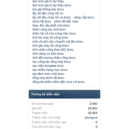
làm tròn giá trị dự thầu
làm tròn giá trị dự thầu bnsc
lưu giá thông báo bnsc
lấy dữ liệu chạy hồ sơ
lấy dữ liệu chạy hồ sơ bnsc
nâng cấp bnsc
phím tắt bnsc
phím tắt bắc nam
thay đổi cấp phối vữa bnsc
thêm công tác mới bnsc
thêm hệ số cho công việc bnsc
tính bù máy thi công bnsc
tính chi phí vận chuyển vật liệu bnsc
tính giá máy thi công bnsc
tính nhân công theo tt01 bnsc
tính năng cơ bản bnsc
tính tiền lương nhân công bnsc
tạo công tác tổng hợp bnsc
tạo mẫu template bnsc
tạo nhiều hạng mục bnsc
tạo định mức mới bnsc
tổng hợp phím tắt bnsc
đồng bộ phần mềm diệt virut với bnsc
Thống kê diễn đàn
Đề tài thảo luận:
3,940
Bài viết:
18,942
Thành viên:
35,664
Thành viên mới nhất:
phongvui
Thành viên mới hôm nay:
0
Chủ đề mới hôm nay:
0