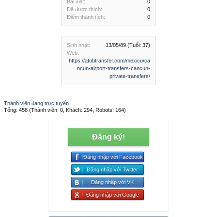
Bài viết:
0
Đã được thích:
0
Điểm thành tích:
0
Sinh nhật:
13/05/89
(Tuổi: 37)
Web:
https://atobtransfer.com/mexico/ca
ncun-airport-transfers-cancun-
private-transfers/
Thành viên đang trực tuyến
Tổng: 458 (Thành viên: 0, Khách: 294, Robots: 164)
Đăng ký!
Đăng nhập với Facebook
Đăng nhập với Twitter
Đăng nhập với VK
Đăng nhập với Google