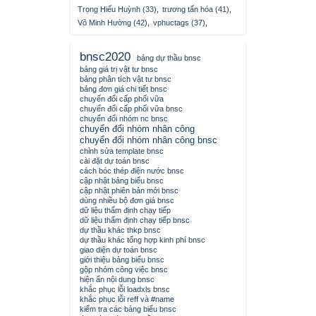
Trọng Hiếu Huỳnh (33)
,
trương tấn hóa (41)
,
Võ Minh Hường (42)
,
vphuctags (37)
,
bnsc2020
bảng dự thầu bnsc
bảng giá trị vật tư bnsc
bảng phân tích vật tư bnsc
bảng đơn giá chi tiết bnsc
chuyển đổi cấp phối vữa
chuyển đổi cấp phối vữa bnsc
chuyển đổi nhóm nc bnsc
chuyển đổi nhóm nhân công
chuyển đổi nhóm nhân công bnsc
chỉnh sửa template bnsc
cài đặt dự toán bnsc
cách bóc thép điện nước bnsc
cập nhật bảng biểu bnsc
cập nhật phiên bản mới bnsc
dùng nhiều bộ đơn giá bnsc
dữ liệu thẩm định chạy tiếp
dữ liệu thẩm định chạy tiếp bnsc
dự thầu khác thkp bnsc
dự thầu khác tổng hợp kinh phí bnsc
giao diện dự toán bnsc
giới thiệu bảng biểu bnsc
gộp nhóm công việc bnsc
hiện ẩn nội dung bnsc
khắc phục lỗi loadxls bnsc
khắc phục lỗi reff và #name
kiểm tra các bảng biểu bnsc