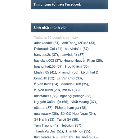
Tìm chúng tôi trên Facebook
Sinh nhật thành viên
Today is 39 people's birthday.
adockaddelf (51)
,
AnhToan_12Ckt2 (33)
,
DidoreedsColi (41)
,
hanvbds1x (37)
,
hanvbds2x (37)
,
hanvbds4x (37)
,
havicland003 (37)
,
Hoàng Nguyễn Phan (28)
,
hoangnhat108 (37)
,
Học Khiêm (36)
,
khailinh85 (41)
,
khiemdh (36)
,
ktxd.nhat ()
,
kyu2018 (32)
,
Lê Văn Chớ (33)
,
lê văn thịnh (34)
,
leanhdat_108 (35)
,
leuyen buithi (29)
,
mb360 (36)
,
minhtam90 (36)
,
ngocnguyenhgc (38)
,
Nguyễn Xuân Lộc (66)
,
Nhất Hoàng (37)
,
o0scap (37)
,
Pkhoa pham gia (48)
,
quanluxury (36)
,
Sói Già Ngơ Ngác (34)
,
Sỹ Hạnh (33)
,
Tài Lê Sỹ (36)
,
Tam Truong (42)
,
tetloilom (37)
,
Thanh Vu Duc (51)
,
ThanhNhon (35)
,
thihuyen89 (45)
,
Trần Thị Thu Huyền (35)
,