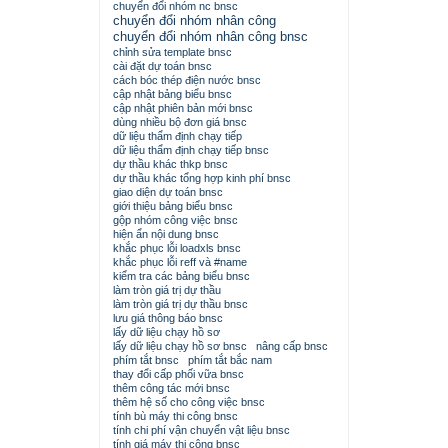
chuyển đổi nhóm nc bnsc
chuyển đổi nhóm nhân công
chuyển đổi nhóm nhân công bnsc
chỉnh sửa template bnsc
cài đặt dự toán bnsc
cách bóc thép điện nước bnsc
cập nhật bảng biểu bnsc
cập nhật phiên bản mới bnsc
dùng nhiều bộ đơn giá bnsc
dữ liệu thẩm định chạy tiếp
dữ liệu thẩm định chạy tiếp bnsc
dự thầu khác thkp bnsc
dự thầu khác tổng hợp kinh phí bnsc
giao diện dự toán bnsc
giới thiệu bảng biểu bnsc
gộp nhóm công việc bnsc
hiện ẩn nội dung bnsc
khắc phục lỗi loadxls bnsc
khắc phục lỗi reff và #name
kiểm tra các bảng biểu bnsc
làm tròn giá trị dự thầu
làm tròn giá trị dự thầu bnsc
lưu giá thông báo bnsc
lấy dữ liệu chạy hồ sơ
lấy dữ liệu chạy hồ sơ bnsc
nâng cấp bnsc
phím tắt bnsc
phím tắt bắc nam
thay đổi cấp phối vữa bnsc
thêm công tác mới bnsc
thêm hệ số cho công việc bnsc
tính bù máy thi công bnsc
tính chi phí vận chuyển vật liệu bnsc
tính giá máy thi công bnsc