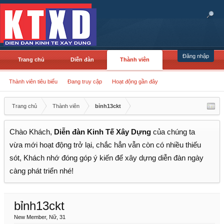
Đăng nhập
Trang chủ
Diễn đàn
Thành viên
Thành viên tiêu biểu
Đang truy cập
Hoạt động gần đây
Trang chủ
Thành viên
bỉnh13ckt
Chào Khách,
Diễn đàn Kinh Tế Xây Dựng
của chúng ta
vừa mới hoạt động trở lại, chắc hẳn vẫn còn có nhiều thiếu
sót, Khách nhớ đóng góp ý kiến để xây dựng diễn đàn ngày
càng phát triển nhé!
bỉnh13ckt
New Member
, Nữ, 31