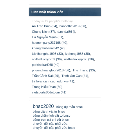
Sinh nhật thành viên
Today is 19 people's birthday.
An Trần Bình (34)
,
baohotbc2019 (36)
,
Chung Ninh (37)
,
danhdai86 ()
,
Hà Nguyễn Mạnh (31)
,
hsccompany237168 (40)
,
khangnhubanam42 (46)
,
laithihongthu1993 (33)
,
lvphong1988 (38)
,
noithatluxxypro2 (36)
,
noithatluxxypro3 (36)
,
perkinskarl068 (40)
,
phuonghoangtour2018 (36)
,
Thu_Trang (33)
,
Trần Cảnh Đại (29)
,
Trinh Van Can (41)
,
trinhvancan_cuc_edu_vn (41)
,
Trung Hiếu Phan (30)
,
vietsports88dotcom (41)
,
bnsc2020
bảng dự thầu bnsc
bảng giá trị vật tư bnsc
bảng phân tích vật tư bnsc
bảng đơn giá chi tiết bnsc
chuyển đổi cấp phối vữa
chuyển đổi cấp phối vữa bnsc