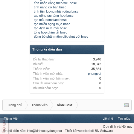
tính nhân công theo tt01 bnsc
tính năng cơ bản bnsc
tính tiền lương nhân công bnsc
tạo công tác tổng hợp bnsc
tạo mẫu template bnsc
tạo nhiều hạng mục bnsc
tạo định mức mới bnsc
tổng hợp phím tắt bnsc
đồng bộ phần mềm diệt virut với bnsc
Thống kê diễn đàn
Đề tài thảo luận:
3,940
Bài viết:
18,942
Thành viên:
35,664
Thành viên mới nhất:
phongvui
Thành viên mới hôm nay:
0
Chủ đề mới hôm nay:
0
Bài mới hôm nay:
0
Trang chủ
Thành viên
bỉnh13ckt
Tiếng Việt
Liên hệ
Trợ giúp
Quy định và Nội quy
Liên hệ diễn đàn:
info@kinhtexaydung.net
-
Thiết kế website
bởi
BN Software