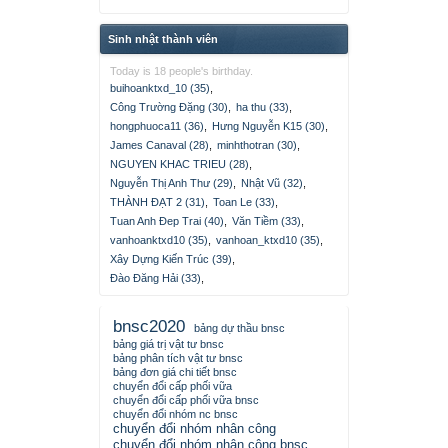
Sinh nhật thành viên
Today is 18 people's birthday.
buihoanktxd_10 (35)
,
Công Trường Đặng (30)
,
ha thu (33)
,
hongphuoca11 (36)
,
Hưng Nguyễn K15 (30)
,
James Canaval (28)
,
minhthotran (30)
,
NGUYEN KHAC TRIEU (28)
,
Nguyễn Thị Anh Thư (29)
,
Nhật Vũ (32)
,
THÀNH ĐẠT 2 (31)
,
Toan Le (33)
,
Tuan Anh Đep Trai (40)
,
Văn Tiềm (33)
,
vanhoanktxd10 (35)
,
vanhoan_ktxd10 (35)
,
Xây Dựng Kiến Trúc (39)
,
Đào Đăng Hải (33)
,
bnsc2020
bảng dự thầu bnsc
bảng giá trị vật tư bnsc
bảng phân tích vật tư bnsc
bảng đơn giá chi tiết bnsc
chuyển đổi cấp phối vữa
chuyển đổi cấp phối vữa bnsc
chuyển đổi nhóm nc bnsc
chuyển đổi nhóm nhân công
chuyển đổi nhóm nhân công bnsc