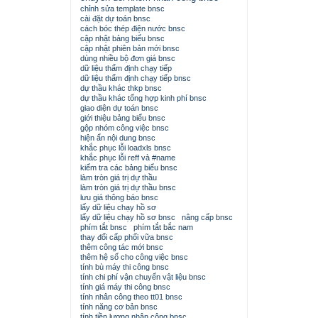
chỉnh sửa template bnsc
cài đặt dự toán bnsc
cách bóc thép điện nước bnsc
cập nhật bảng biểu bnsc
cập nhật phiên bản mới bnsc
dùng nhiều bộ đơn giá bnsc
dữ liệu thẩm định chạy tiếp
dữ liệu thẩm định chạy tiếp bnsc
dự thầu khác thkp bnsc
dự thầu khác tổng hợp kinh phí bnsc
giao diện dự toán bnsc
giới thiệu bảng biểu bnsc
gộp nhóm công việc bnsc
hiện ẩn nội dung bnsc
khắc phục lỗi loadxls bnsc
khắc phục lỗi reff và #name
kiểm tra các bảng biểu bnsc
làm tròn giá trị dự thầu
làm tròn giá trị dự thầu bnsc
lưu giá thông báo bnsc
lấy dữ liệu chạy hồ sơ
lấy dữ liệu chạy hồ sơ bnsc
nâng cấp bnsc
phím tắt bnsc
phím tắt bắc nam
thay đổi cấp phối vữa bnsc
thêm công tác mới bnsc
thêm hệ số cho công việc bnsc
tính bù máy thi công bnsc
tính chi phí vận chuyển vật liệu bnsc
tính giá máy thi công bnsc
tính nhân công theo tt01 bnsc
tính năng cơ bản bnsc
tính tiền lương nhân công bnsc