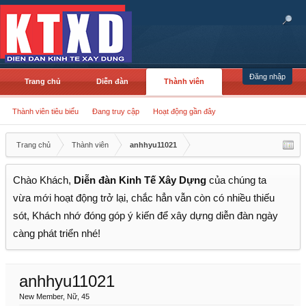
Đăng nhập
Trang chủ
Diễn đàn
Thành viên
Thành viên tiêu biểu
Đang truy cập
Hoạt động gần đây
Trang chủ
Thành viên
anhhyu11021
Chào Khách,
Diễn đàn Kinh Tế Xây Dựng
của chúng ta
vừa mới hoạt động trở lại, chắc hẳn vẫn còn có nhiều thiếu
sót, Khách nhớ đóng góp ý kiến để xây dựng diễn đàn ngày
càng phát triển nhé!
anhhyu11021
New Member
, Nữ, 45