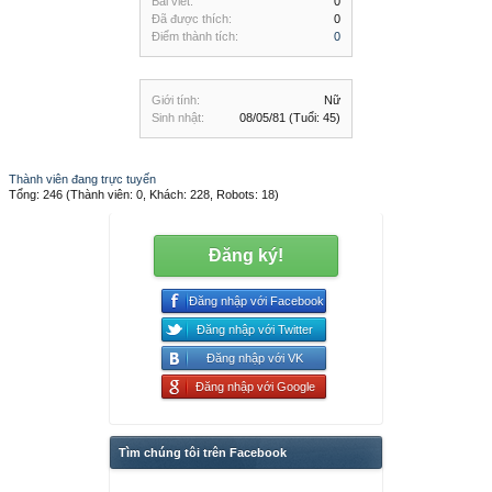
Bài viết:
0
Đã được thích:
0
Điểm thành tích:
0
Giới tính:
Nữ
Sinh nhật:
08/05/81
(Tuổi: 45)
Thành viên đang trực tuyến
Tổng: 246 (Thành viên: 0, Khách: 228, Robots: 18)
Đăng ký!
Đăng nhập với Facebook
Đăng nhập với Twitter
Đăng nhập với VK
Đăng nhập với Google
Tìm chúng tôi trên Facebook