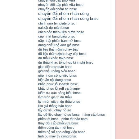
chuyển đổi cấp phối vữa
chuyển đổi cấp phối vữa bnsc
chuyển đổi nhóm nc bnsc
chuyển đổi nhóm nhân công
chuyển đổi nhóm nhân công bnsc
chỉnh sửa template bnsc
cài đặt dự toán bnsc
cách bóc thép điện nước bnsc
cập nhật bảng biểu bnsc
cập nhật phiên bản mới bnsc
dùng nhiều bộ đơn giá bnsc
dữ liệu thẩm định chạy tiếp
dữ liệu thẩm định chạy tiếp bnsc
dự thầu khác thkp bnsc
dự thầu khác tổng hợp kinh phí bnsc
giao diện dự toán bnsc
giới thiệu bảng biểu bnsc
gộp nhóm công việc bnsc
hiện ẩn nội dung bnsc
khắc phục lỗi loadxls bnsc
khắc phục lỗi reff và #name
kiểm tra các bảng biểu bnsc
làm tròn giá trị dự thầu
làm tròn giá trị dự thầu bnsc
lưu giá thông báo bnsc
lấy dữ liệu chạy hồ sơ
lấy dữ liệu chạy hồ sơ bnsc
nâng cấp bnsc
phím tắt bnsc
phím tắt bắc nam
thay đổi cấp phối vữa bnsc
thêm công tác mới bnsc
thêm hệ số cho công việc bnsc
tính bù máy thi công bnsc