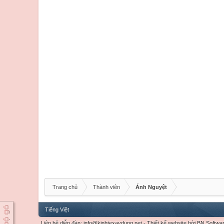
Trang chủ
Thành viên
Ánh Nguyệt
Tiếng Việt
Liên hệ diễn đàn:
info@kinhtexaydung.net
-
Thiết kế website
bởi
BN Softwa