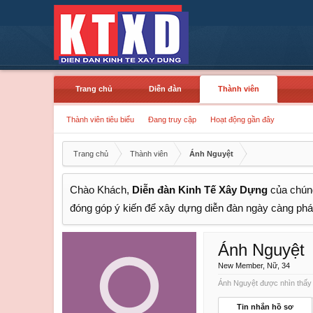
Trang chủ
Diễn đàn
Thành viên
Thành viên tiêu biểu
Đang truy cập
Hoạt động gần đây
Trang chủ
Thành viên
Ánh Nguyệt
Chào Khách,
Diễn đàn Kinh Tế Xây Dựng
của chúng
đóng góp ý kiến để xây dựng diễn đàn ngày càng phát
Ánh Nguyệt
New Member
, Nữ, 34
Ánh Nguyệt được nhìn thấy 
Tin nhắn hồ sơ