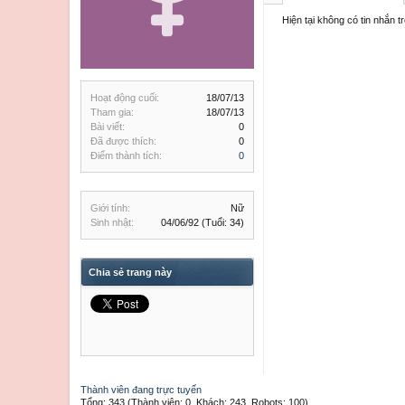
Hiện tại không có tin nhắn 
Hoạt động cuối:
18/07/13
Tham gia:
18/07/13
Bài viết:
0
Đã được thích:
0
Điểm thành tích:
0
Giới tính:
Nữ
Sinh nhật:
04/06/92
(Tuổi: 34)
Chia sẻ trang này
Thành viên đang trực tuyến
Tổng: 343 (Thành viên: 0, Khách: 243, Robots: 100)