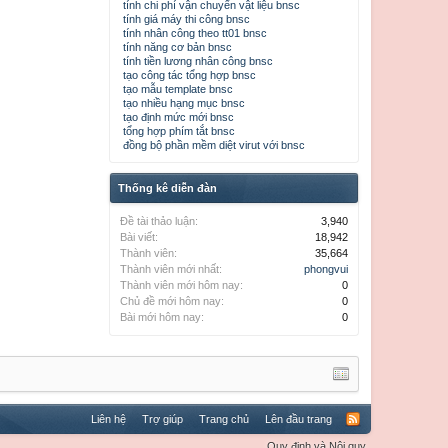
tính chi phí vận chuyển vật liệu bnsc
tính giá máy thi công bnsc
tính nhân công theo tt01 bnsc
tính năng cơ bản bnsc
tính tiền lương nhân công bnsc
tạo công tác tổng hợp bnsc
tạo mẫu template bnsc
tạo nhiều hạng mục bnsc
tạo định mức mới bnsc
tổng hợp phím tắt bnsc
đồng bộ phần mềm diệt virut với bnsc
Thống kê diễn đàn
Đề tài thảo luận:
3,940
Bài viết:
18,942
Thành viên:
35,664
Thành viên mới nhất:
phongvui
Thành viên mới hôm nay:
0
Chủ đề mới hôm nay:
0
Bài mới hôm nay:
0
Liên hệ
Trợ giúp
Trang chủ
Lên đầu trang
Quy định và Nội quy