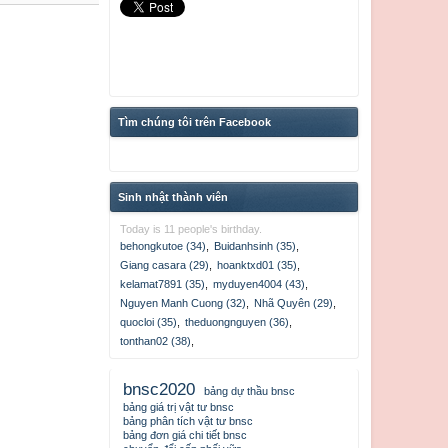
Tìm chúng tôi trên Facebook
Sinh nhật thành viên
Today is 11 people's birthday.
behongkutoe (34)
,
Buidanhsinh (35)
,
Giang casara (29)
,
hoanktxd01 (35)
,
kelamat7891 (35)
,
myduyen4004 (43)
,
Nguyen Manh Cuong (32)
,
Nhã Quyên (29)
,
quocloi (35)
,
theduongnguyen (36)
,
tonthan02 (38)
,
bnsc2020
bảng dự thầu bnsc
bảng giá trị vật tư bnsc
bảng phân tích vật tư bnsc
bảng đơn giá chi tiết bnsc