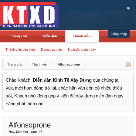
Đăng nhập
Trang chủ
Diễn đàn
Thành viên
Thành viên tiêu biểu
Đang truy cập
Hoạt động gần đây
Trang chủ
Thành viên
Alfonsoprone
Chào Khách,
Diễn đàn Kinh Tế Xây Dựng
của chúng ta
vừa mới hoạt động trở lại, chắc hẳn vẫn còn có nhiều thiếu
sót, Khách nhớ đóng góp ý kiến để xây dựng diễn đàn ngày
càng phát triển nhé!
Alfonsoprone
New Member
, Nam, 47