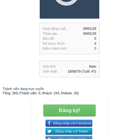
Hoạt động cuối:
09/01/18
Tham gia:
09/01/18
Bài viết:
0
Đã được thích:
0
Điểm thành tích:
0
Giới tính:
Nam
Sinh nhật:
18/06/79
(Tuổi: 47)
Thành viên đang trực tuyến
Tổng: 269 (Thành viên: 0, Khách: 243, Robots: 26)
Đăng ký!
Đăng nhập với Facebook
Đăng nhập với Twitter