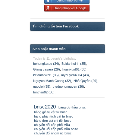
Đăng nhập với VK
Đăng nhập với Google
Tìm chúng tôi trên Facebook
Sinh nhật thành viên
Today is 11 people's birthday.
behongkutoe (34)
,
Buidanhsinh (35)
,
Giang casara (29)
,
hoanktxd01 (35)
,
kelamat7891 (35)
,
myduyen4004 (43)
,
Nguyen Manh Cuong (32)
,
Nhã Quyên (29)
,
quocloi (35)
,
theduongnguyen (36)
,
tonthan02 (38)
,
bnsc2020
bảng dự thầu bnsc
bảng giá trị vật tư bnsc
bảng phân tích vật tư bnsc
bảng đơn giá chi tiết bnsc
chuyển đổi cấp phối vữa
chuyển đổi cấp phối vữa bnsc
chuyển đổi nhóm nc bnsc