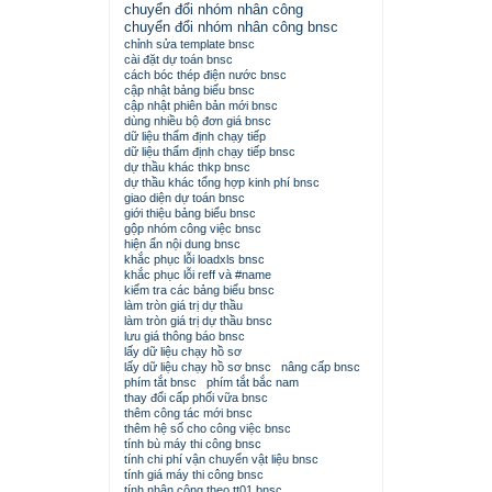
chuyển đổi nhóm nhân công
chuyển đổi nhóm nhân công bnsc
chỉnh sửa template bnsc
cài đặt dự toán bnsc
cách bóc thép điện nước bnsc
cập nhật bảng biểu bnsc
cập nhật phiên bản mới bnsc
dùng nhiều bộ đơn giá bnsc
dữ liệu thẩm định chạy tiếp
dữ liệu thẩm định chạy tiếp bnsc
dự thầu khác thkp bnsc
dự thầu khác tổng hợp kinh phí bnsc
giao diện dự toán bnsc
giới thiệu bảng biểu bnsc
gộp nhóm công việc bnsc
hiện ẩn nội dung bnsc
khắc phục lỗi loadxls bnsc
khắc phục lỗi reff và #name
kiểm tra các bảng biểu bnsc
làm tròn giá trị dự thầu
làm tròn giá trị dự thầu bnsc
lưu giá thông báo bnsc
lấy dữ liệu chạy hồ sơ
lấy dữ liệu chạy hồ sơ bnsc
nâng cấp bnsc
phím tắt bnsc
phím tắt bắc nam
thay đổi cấp phối vữa bnsc
thêm công tác mới bnsc
thêm hệ số cho công việc bnsc
tính bù máy thi công bnsc
tính chi phí vận chuyển vật liệu bnsc
tính giá máy thi công bnsc
tính nhân công theo tt01 bnsc