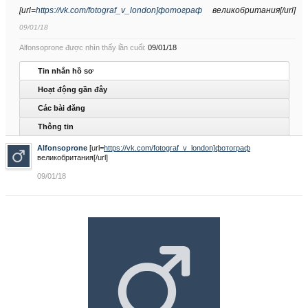
[url=
https://vk.com/fotograf_v_london]фотограф
великобритания[/url]
09/01/18
Alfonsoprone được nhìn thấy lần cuối:
09/01/18
Tin nhắn hồ sơ
Hoạt động gần đây
Các bài đăng
Thông tin
Alfonsoprone
[url=
https://vk.com/fotograf_v_london]фотограф
великобритания[/url]
09/01/18