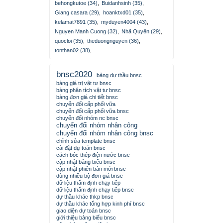
behongkutoe (34)
,
Buidanhsinh (35)
,
Giang casara (29)
,
hoanktxd01 (35)
,
kelamat7891 (35)
,
myduyen4004 (43)
,
Nguyen Manh Cuong (32)
,
Nhã Quyên (29)
,
quocloi (35)
,
theduongnguyen (36)
,
tonthan02 (38)
,
bnsc2020
bảng dự thầu bnsc
bảng giá trị vật tư bnsc
bảng phân tích vật tư bnsc
bảng đơn giá chi tiết bnsc
chuyển đổi cấp phối vữa
chuyển đổi cấp phối vữa bnsc
chuyển đổi nhóm nc bnsc
chuyển đổi nhóm nhân công
chuyển đổi nhóm nhân công bnsc
chỉnh sửa template bnsc
cài đặt dự toán bnsc
cách bóc thép điện nước bnsc
cập nhật bảng biểu bnsc
cập nhật phiên bản mới bnsc
dùng nhiều bộ đơn giá bnsc
dữ liệu thẩm định chạy tiếp
dữ liệu thẩm định chạy tiếp bnsc
dự thầu khác thkp bnsc
dự thầu khác tổng hợp kinh phí bnsc
giao diện dự toán bnsc
giới thiệu bảng biểu bnsc