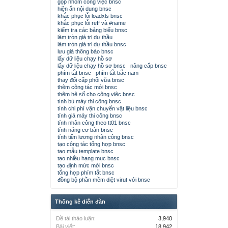
gộp nhóm công việc bnsc
hiện ẩn nội dung bnsc
khắc phục lỗi loadxls bnsc
khắc phục lỗi reff và #name
kiểm tra các bảng biểu bnsc
làm tròn giá trị dự thầu
làm tròn giá trị dự thầu bnsc
lưu giá thông báo bnsc
lấy dữ liệu chạy hồ sơ
lấy dữ liệu chạy hồ sơ bnsc
nâng cấp bnsc
phím tắt bnsc
phím tắt bắc nam
thay đổi cấp phối vữa bnsc
thêm công tác mới bnsc
thêm hệ số cho công việc bnsc
tính bù máy thi công bnsc
tính chi phí vận chuyển vật liệu bnsc
tính giá máy thi công bnsc
tính nhân công theo tt01 bnsc
tính năng cơ bản bnsc
tính tiền lương nhân công bnsc
tạo công tác tổng hợp bnsc
tạo mẫu template bnsc
tạo nhiều hạng mục bnsc
tạo định mức mới bnsc
tổng hợp phím tắt bnsc
đồng bộ phần mềm diệt virut với bnsc
Thống kê diễn đàn
Đề tài thảo luận:
3,940
Bài viết:
18,942