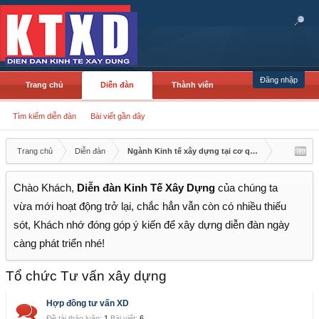
Đăng nhập
Trang chủ
Diễn đàn
Thành viên
Tìm kiếm diễn đàn
Bài viết gần đây
Trang chủ
Diễn đàn
Ngành Kinh tế xây dựng tại cơ quan/doanh nghiệp
Chào Khách,
Diễn đàn Kinh Tế Xây Dựng
của chúng ta
vừa mới hoạt động trở lại, chắc hẳn vẫn còn có nhiều thiếu
sót, Khách nhớ đóng góp ý kiến để xây dựng diễn đàn ngày
càng phát triển nhé!
Tổ chức Tư vấn xây dựng
Hợp đồng tư vấn XD
Đề tài thảo luận:
1
Bài viết:
6