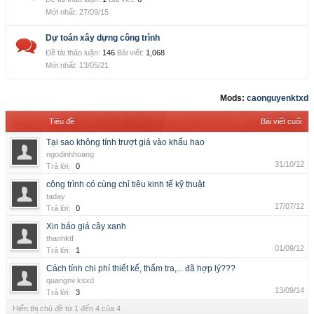
27/09/15
Dự toán xây dựng công trình
Đề tài thảo luận:
146
Bài viết:
1,068
13/05/21
Mods:
caonguyenktxd
Tiêu đề
Bài viết cuối
Tại sao không tính trượt giá vào khấu hao
ngodinhhoang
31/10/12
Trả lời:
0
công trình có cùng chỉ tiêu kinh tế kỹ thuật
taday
17/07/12
Trả lời:
0
Xin báo giá cây xanh
thanhktf
01/09/12
Trả lời:
1
Cách tính chi phí thiết kế, thẩm tra,... đã hợp lý???
quangnv.ksxd
13/09/14
Trả lời:
3
Hiển thị chủ đề từ 1 đến 4 của 4